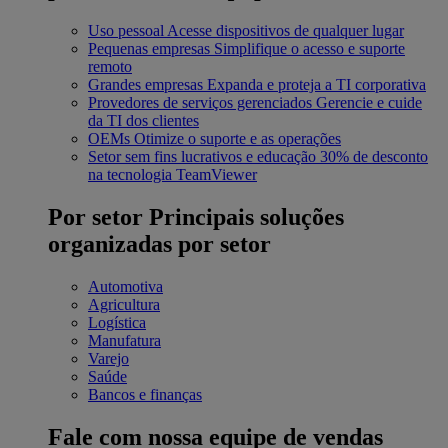
Uso pessoal
Acesse dispositivos de qualquer lugar
Pequenas empresas
Simplifique o acesso e suporte
remoto
Grandes empresas
Expanda e proteja a TI corporativa
Provedores de serviços gerenciados
Gerencie e cuide
da TI dos clientes
OEMs
Otimize o suporte e as operações
Setor sem fins lucrativos e educação
30% de desconto
na tecnologia TeamViewer
Por setor
Principais soluções
organizadas por setor
Automotiva
Agricultura
Logística
Manufatura
Varejo
Saúde
Bancos e finanças
Fale com nossa equipe de vendas