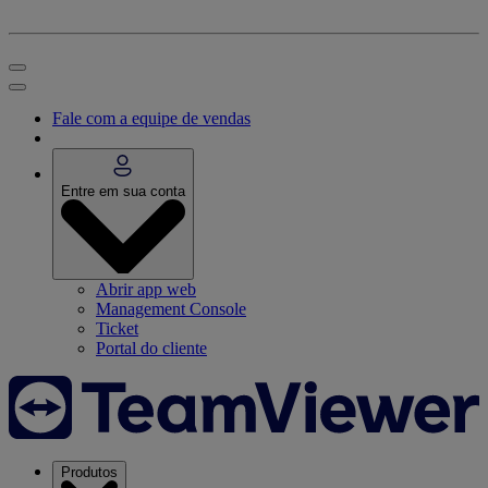
Fale com a equipe de vendas
Entre em sua conta
Abrir app web
Management Console
Ticket
Portal do cliente
Produtos