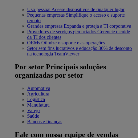
Uso pessoal
Acesse dispositivos de qualquer lugar
Pequenas empresas
Simplifique o acesso e suporte
remoto
Grandes empresas
Expanda e proteja a TI corporativa
Provedores de serviços gerenciados
Gerencie e cuide
da TI dos clientes
OEMs
Otimize o suporte e as operações
Setor sem fins lucrativos e educação
30% de desconto
na tecnologia TeamViewer
Por setor
Principais soluções
organizadas por setor
Automotiva
Agricultura
Logística
Manufatura
Varejo
Saúde
Bancos e finanças
Fale com nossa equipe de vendas