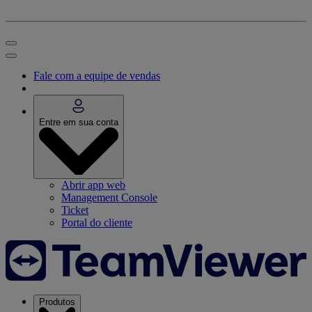
Fale com a equipe de vendas
Entre em sua conta
Abrir app web
Management Console
Ticket
Portal do cliente
Produtos