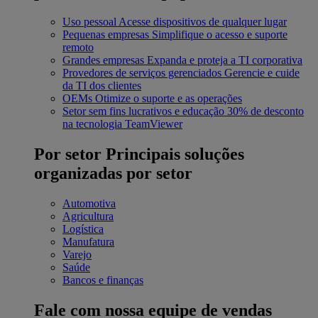
Uso pessoal
Acesse dispositivos de qualquer lugar
Pequenas empresas
Simplifique o acesso e suporte
remoto
Grandes empresas
Expanda e proteja a TI corporativa
Provedores de serviços gerenciados
Gerencie e cuide
da TI dos clientes
OEMs
Otimize o suporte e as operações
Setor sem fins lucrativos e educação
30% de desconto
na tecnologia TeamViewer
Por setor
Principais soluções
organizadas por setor
Automotiva
Agricultura
Logística
Manufatura
Varejo
Saúde
Bancos e finanças
Fale com nossa equipe de vendas