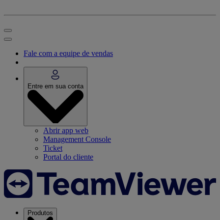
Fale com a equipe de vendas
Entre em sua conta
Abrir app web
Management Console
Ticket
Portal do cliente
Produtos