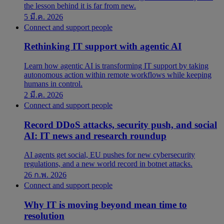
the lesson behind it is far from new.
5 มี.ค. 2026
Connect and support people
Rethinking IT support with agentic AI
Learn how agentic AI is transforming IT support by taking
autonomous action within remote workflows while keeping
humans in control.
2 มี.ค. 2026
Connect and support people
Record DDoS attacks, security push, and social
AI: IT news and research roundup
AI agents get social, EU pushes for new cybersecurity
regulations, and a new world record in botnet attacks.
26 ก.พ. 2026
Connect and support people
Why IT is moving beyond mean time to
resolution