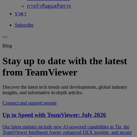
การกำกับดูแลกิจการ
ราคา
Subscribe
Blog
Stay up to date with the latest
from TeamViewer
Discover the latest tech trends and developments, global industry
insights, and informative in-depth articles.
Connect and support people
Up to Speed with TeamViewer: July 2026
Our latest updates include new AI-powered capabilities in Tia, the
TeamViewer Intelligent Agent; enhanced DEX insights, and secure