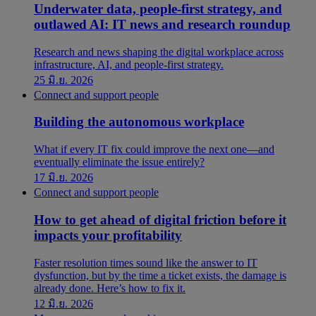
Underwater data, people-first strategy, and
outlawed AI: IT news and research roundup
Research and news shaping the digital workplace across
infrastructure, AI, and people-first strategy.
25 มิ.ย. 2026
Connect and support people
Building the autonomous workplace
What if every IT fix could improve the next one—and
eventually eliminate the issue entirely?
17 มิ.ย. 2026
Connect and support people
How to get ahead of digital friction before it
impacts your profitability
Faster resolution times sound like the answer to IT
dysfunction, but by the time a ticket exists, the damage is
already done. Here’s how to fix it.
12 มิ.ย. 2026