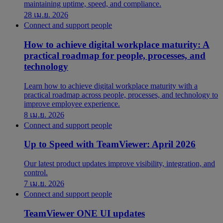
maintaining uptime, speed, and compliance.
28 เม.ย. 2026
Connect and support people
How to achieve digital workplace maturity: A
practical roadmap for people, processes, and
technology
Learn how to achieve digital workplace maturity with a
practical roadmap across people, processes, and technology to
improve employee experience.
8 เม.ย. 2026
Connect and support people
Up to Speed with TeamViewer: April 2026
Our latest product updates improve visibility, integration, and
control.
7 เม.ย. 2026
Connect and support people
TeamViewer ONE UI updates