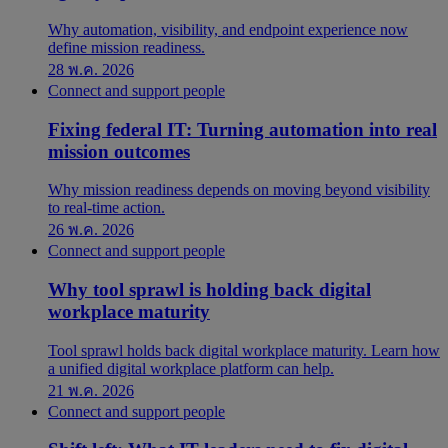
Why automation, visibility, and endpoint experience now
define mission readiness.
28 พ.ค. 2026
Connect and support people
Fixing federal IT: Turning automation into real
mission outcomes
Why mission readiness depends on moving beyond visibility
to real-time action.
26 พ.ค. 2026
Connect and support people
Why tool sprawl is holding back digital
workplace maturity
Tool sprawl holds back digital workplace maturity. Learn how
a unified digital workplace platform can help.
21 พ.ค. 2026
Connect and support people