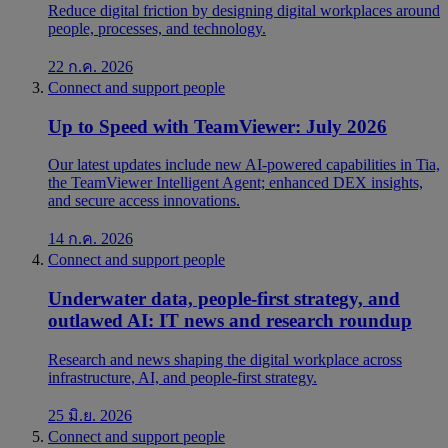
Reduce digital friction by designing digital workplaces around
people, processes, and technology.
22 ก.ค. 2026
Connect and support people
Up to Speed with TeamViewer: July 2026
Our latest updates include new AI-powered capabilities in Tia,
the TeamViewer Intelligent Agent; enhanced DEX insights,
and secure access innovations.
14 ก.ค. 2026
Connect and support people
Underwater data, people-first strategy, and
outlawed AI: IT news and research roundup
Research and news shaping the digital workplace across
infrastructure, AI, and people-first strategy.
25 มิ.ย. 2026
Connect and support people