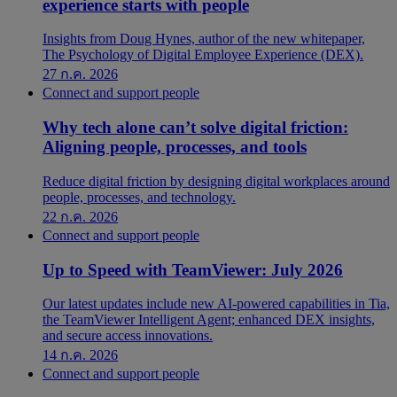
experience starts with people
Insights from Doug Hynes, author of the new whitepaper,
The Psychology of Digital Employee Experience (DEX).
27 ก.ค. 2026
Connect and support people
Why tech alone can’t solve digital friction:
Aligning people, processes, and tools
Reduce digital friction by designing digital workplaces around
people, processes, and technology.
22 ก.ค. 2026
Connect and support people
Up to Speed with TeamViewer: July 2026
Our latest updates include new AI-powered capabilities in Tia,
the TeamViewer Intelligent Agent; enhanced DEX insights,
and secure access innovations.
14 ก.ค. 2026
Connect and support people