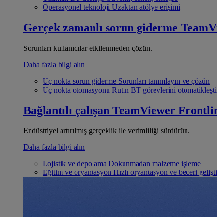
Operasyonel teknoloji
Uzaktan atölye erişimi
Gerçek zamanlı sorun giderme
TeamV
Sorunları kullanıcılar etkilenmeden çözün.
Daha fazla bilgi alın
Uç nokta sorun giderme
Sorunları tanımlayın ve çözün
Uç nokta otomasyonu
Rutin BT görevlerini otomatikleşti
Bağlantılı çalışan
TeamViewer Frontli
Endüstriyel artırılmış gerçeklik ile verimliliği sürdürün.
Daha fazla bilgi alın
Lojistik ve depolama
Dokunmadan malzeme işleme
Eğitim ve oryantasyon
Hızlı oryantasyon ve beceri gelişt