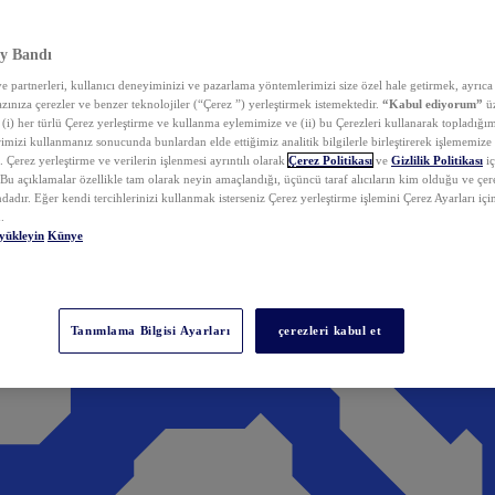
y Bandı
 partnerleri, kullanıcı deneyiminizi ve pazarlama yöntemlerimizi size özel hale getirmek, ayrıca 
zınıza çerezler ve benzer teknolojiler (“Çerez ”) yerleştirmek istemektedir.
“Kabul ediyorum”
üz
 (i) her türlü Çerez yerleştirme ve kullanma eylemimize ve (ii) bu Çerezleri kullanarak topladığım
rimizi kullanmanız sonucunda bunlardan elde ettiğimiz analitik bilgilerle birleştirerek işlememize
 Çerez yerleştirme ve verilerin işlenmesi ayrıntılı olarak
Çerez Politikası
ve
Gizlilik Politikası
iç
. Bu açıklamalar özellikle tam olarak neyin amaçlandığı, üçüncü taraf alıcıların kim olduğu ve çe
dadır. Eğer kendi tercihlerinizi kullanmak isterseniz Çerez yerleştirme işlemini Çerez Ayarları içi
.
yükleyin
Künye
Tanımlama Bilgisi Ayarları
çerezleri kabul et