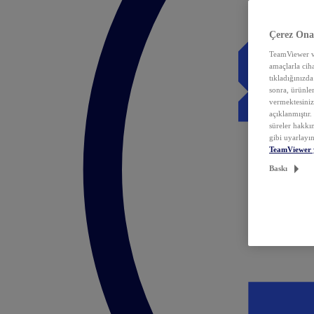
Çerez Ona
TeamViewer ve
amaçlarla ciha
tıkladığınızda
sonra, ürünle
vermektesiniz.
açıklanmıştır
süreler hakkın
gibi uyarlayın
TeamViewer 
Baskı