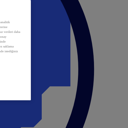
analitik
erine
ız verileri daha
 onay
inde
rez saklama
nde istediğiniz