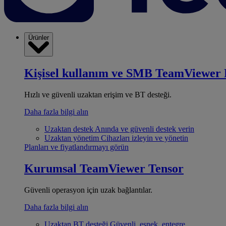
Ürünler
Kişisel kullanım ve SMB
TeamViewer 
Hızlı ve güvenli uzaktan erişim ve BT desteği.
Daha fazla bilgi alın
Uzaktan destek
Anında ve güvenli destek verin
Uzaktan yönetim
Cihazları izleyin ve yönetin
Planları ve fiyatlandırmayı görün
Kurumsal
TeamViewer Tensor
Güvenli operasyon için uzak bağlantılar.
Daha fazla bilgi alın
Uzaktan BT desteği
Güvenli, esnek, entegre