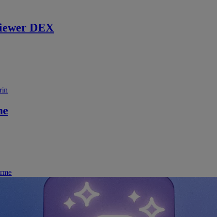
iewer DEX
rin
ne
irme