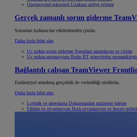
Operasyonel teknoloji
Uzaktan atölye erişimi
Gerçek zamanlı sorun giderme
TeamV
Sorunları kullanıcılar etkilenmeden çözün.
Daha fazla bilgi alın
Uç nokta sorun giderme
Sorunları tanımlayın ve çözün
Uç nokta otomasyonu
Rutin BT görevlerini otomatikleşti
Bağlantılı çalışan
TeamViewer Frontli
Endüstriyel artırılmış gerçeklik ile verimliliği sürdürün.
Daha fazla bilgi alın
Lojistik ve depolama
Dokunmadan malzeme işleme
Eğitim ve oryantasyon
Hızlı oryantasyon ve beceri gelişt