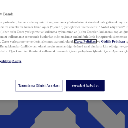
y Bandı
 partnerleri, kullanıcı deneyiminizi ve pazarlama yöntemlerimizi size özel hale getirmek, ayrıca 
zınıza çerezler ve benzer teknolojiler (“Çerez ”) yerleştirmek istemektedir.
“Kabul ediyorum”
üz
 (i) her türlü Çerez yerleştirme ve kullanma eylemimize ve (ii) bu Çerezleri kullanarak topladığım
rimizi kullanmanız sonucunda bunlardan elde ettiğimiz analitik bilgilerle birleştirerek işlememize
 Çerez yerleştirme ve verilerin işlenmesi ayrıntılı olarak
Çerez Politikası
ve
Gizlilik Politikası
iç
. Bu açıklamalar özellikle tam olarak neyin amaçlandığı, üçüncü taraf alıcıların kim olduğu ve çe
dadır. Eğer kendi tercihlerinizi kullanmak isterseniz Çerez yerleştirme işlemini Çerez Ayarları içi
.
yükleyin
Künye
Tanımlama Bilgisi Ayarları
çerezleri kabul et