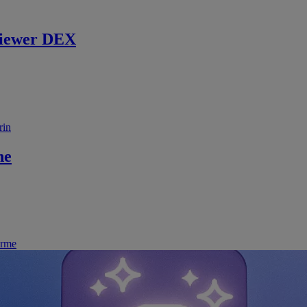
iewer DEX
rin
ne
irme