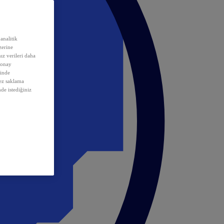
analitik
erine
ız verileri daha
 onay
inde
rez saklama
nde istediğiniz