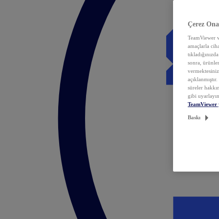
Çerez Ona
TeamViewer ve
amaçlarla ciha
tıkladığınızda
sonra, ürünle
vermektesiniz.
açıklanmıştır
süreler hakkın
gibi uyarlayın
TeamViewer 
Baskı