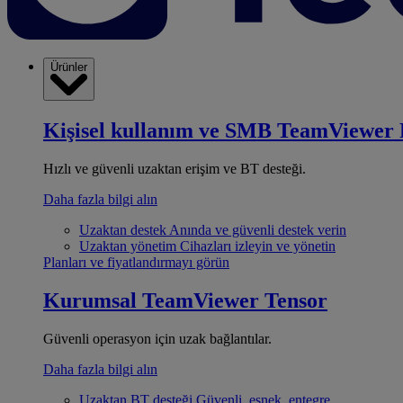
Ürünler
Kişisel kullanım ve SMB
TeamViewer 
Hızlı ve güvenli uzaktan erişim ve BT desteği.
Daha fazla bilgi alın
Uzaktan destek
Anında ve güvenli destek verin
Uzaktan yönetim
Cihazları izleyin ve yönetin
Planları ve fiyatlandırmayı görün
Kurumsal
TeamViewer Tensor
Güvenli operasyon için uzak bağlantılar.
Daha fazla bilgi alın
Uzaktan BT desteği
Güvenli, esnek, entegre