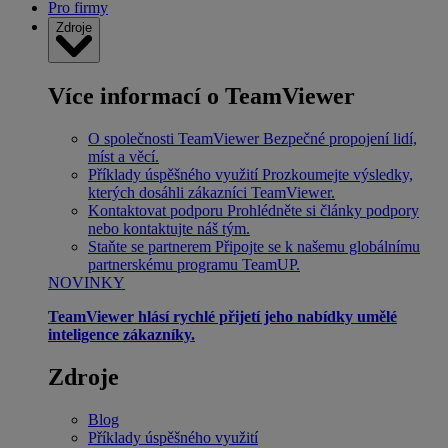
Pro firmy
Zdroje
Více informací o TeamViewer
O společnosti TeamViewer
Bezpečné propojení lidí,
míst a věcí.
Příklady úspěšného využití
Prozkoumejte výsledky,
kterých dosáhli zákazníci TeamViewer.
Kontaktovat podporu
Prohlédněte si články podpory
nebo kontaktujte náš tým.
Staňte se partnerem
Připojte se k našemu globálnímu
partnerskému programu TeamUP.
NOVINKY
TeamViewer hlásí rychlé přijetí jeho nabídky umělé
inteligence zákazníky.
Zdroje
Blog
Příklady úspěšného využití