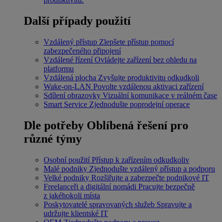
Další případy použití
Vzdálený přístup
Zlepšete přístup pomocí
zabezpečeného připojení
Vzdálené řízení
Ovládejte zařízení bez ohledu na
platformu
Vzdálená plocha
Zvyšujte produktivitu odkudkoli
Wake-on-LAN
Povolte vzdálenou aktivaci zařízení
Sdílení obrazovky
Vizuální komunikace v reálném čase
Smart Service
Zjednodušte poprodejní operace
Dle potřeby
Oblíbená řešení pro
různé týmy
Osobní použití
Přístup k zařízením odkudkoliv
Malé podniky
Zjednodušte vzdálený přístup a podporu
Velké podniky
Rozšiřujte a zabezpečte podnikové IT
Freelanceři a digitální nomádi
Pracujte bezpečně
z jakéhokoli místa
Poskytovatelé spravovaných služeb
Spravujte a
udržujte klientské IT