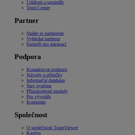
Události a semináře
Trust Center
Partner
Staňte se partnerem
Vyhledat partnera
Partneři pro integraci
Podpora
Kontaktovat podporu
Návody a příručky
Informační databáze
Stav systému
Přizpůsobené moduly
Pro vývojáře
Komunita
Společnost
O společnosti TeamViewer
Kariéra