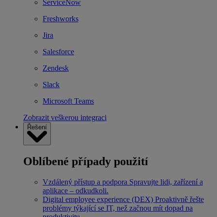
ServiceNow
Freshworks
Jira
Salesforce
Zendesk
Slack
Microsoft Teams
Zobrazit veškerou integraci
Řešení
Oblíbené případy použití
Vzdálený přístup a podpora
Spravujte lidi, zařízení a
aplikace – odkudkoli.
Digital employee experience (DEX)
Proaktivně řešte
problémy týkající se IT, než začnou mít dopad na
produktivitu.