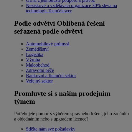
OEM
Zjednodušte podporu a provoz
Neziskové a vzdělávací organizace
30% sleva na
technologii TeamViewer
Podle odvětví
Oblíbená řešení
seřazená podle odvětví
Automobilový průmysl
Zemědělství
Logistika
Výroba
Maloobchod
Zdravotní péče
Bankovní a finanční sektor
Veřejný sektor
Promluvte si s naším prodejním
týmem
Potřebujete pomoc s výběrem správného řešení, jeho zadáním
a objednáním nebo s upgradem licence?
Sdělte nám své požadavky