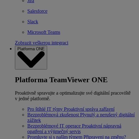
Jira
Salesforce
Slack
Microsoft Teams
Zobrazit veškerou integraci
Platforma ONE
Platforma TeamViewer ONE
Proaktivně spravujte a optimalizujte své digitální pracoviště
v jedné platformě.
Pro štíhlé IT týmy
Proaktivní správa zařízení
Bezproblémová zkušenost
Plynulý a nerušený digitální
zážitek
Bezproblémové IT operace
Proaktivní nápravná
opatření a výjimečný servis
Promluvte si s naším týmem
Připraveni na změnu?