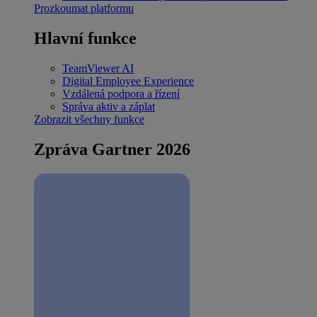
Prozkoumat platformu
Hlavní funkce
TeamViewer AI
Digital Employee Experience
Vzdálená podpora a řízení
Správa aktiv a záplat
Zobrazit všechny funkce
Zpráva Gartner 2026