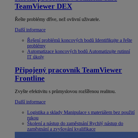
TeamViewer DEX
Řešte problémy dříve, než ovlivní uživatele.
Další informace
Řešení problémů koncových bodů
Identifikujte a řešte
problémy
Automatizace koncových bodů
Automatizujte rutinní
IT úkoly
Připojený pracovník
TeamViewer
Frontline
Zvyšte efektivitu s průmyslovou rozšířenou realitou.
Další informace
Logistika a sklady
Manipulace s materiálem bez použití
rukou
Školení a nástup do zaměstnání
Rychlý nástup do
zaměstnání a zvyšování kvalifikace