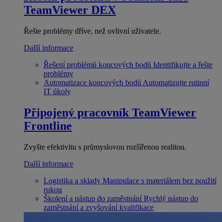
TeamViewer DEX
Řešte problémy dříve, než ovlivní uživatele.
Další informace
Řešení problémů koncových bodů
Identifikujte a řešte
problémy
Automatizace koncových bodů
Automatizujte rutinní
IT úkoly
Připojený pracovník
TeamViewer
Frontline
Zvyšte efektivitu s průmyslovou rozšířenou realitou.
Další informace
Logistika a sklady
Manipulace s materiálem bez použití
rukou
Školení a nástup do zaměstnání
Rychlý nástup do
zaměstnání a zvyšování kvalifikace