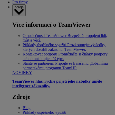
Pro firmy
Zdroje
Více informací o TeamViewer
O společnosti TeamViewer
Bezpečné propojení lidí,
míst a věcí.
Příklady úspěšného využití
Prozkoumejte výsledky,
kterých dosáhli zákazníci TeamViewer.
Kontaktovat podporu
Prohlédněte si články podpory
nebo kontaktujte náš tým.
Staňte se partnerem
Připojte se k našemu globálnímu
partnerskému programu TeamUP.
NOVINKY
TeamViewer hlásí rychlé přijetí jeho nabídky umělé
inteligence zákazníky.
Zdroje
Blog
Příklady úspěšného využití