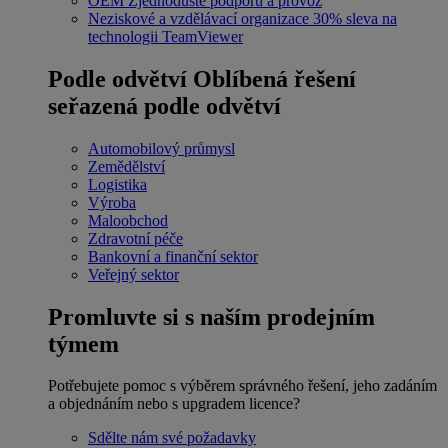
OEM
Zjednodušte podporu a provoz
Neziskové a vzdělávací organizace
30% sleva na
technologii TeamViewer
Podle odvětví
Oblíbená řešení
seřazená podle odvětví
Automobilový průmysl
Zemědělství
Logistika
Výroba
Maloobchod
Zdravotní péče
Bankovní a finanční sektor
Veřejný sektor
Promluvte si s naším prodejním
týmem
Potřebujete pomoc s výběrem správného řešení, jeho zadáním
a objednáním nebo s upgradem licence?
Sdělte nám své požadavky