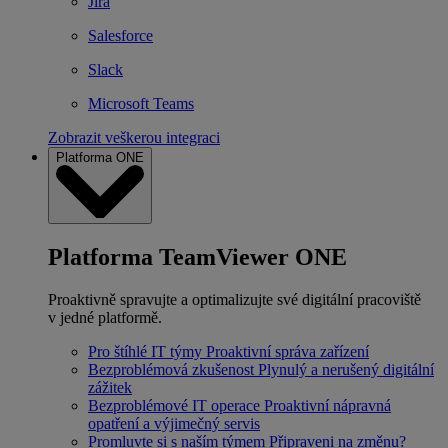
Jira
Salesforce
Slack
Microsoft Teams
Zobrazit veškerou integraci
Platforma ONE
Platforma TeamViewer ONE
Proaktivně spravujte a optimalizujte své digitální pracoviště
v jedné platformě.
Pro štíhlé IT týmy
Proaktivní správa zařízení
Bezproblémová zkušenost
Plynulý a nerušený digitální
zážitek
Bezproblémové IT operace
Proaktivní nápravná
opatření a výjimečný servis
Promluvte si s naším týmem
Připraveni na změnu?