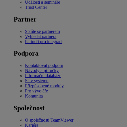
Události a semináře
Trust Center
Partner
Staňte se partnerem
Vyhledat partnera
Partneři pro integraci
Podpora
Kontaktovat podporu
Návody a příručky
Informační databáze
Stav systému
Přizpůsobené moduly
Pro vývojáře
Komunita
Společnost
O společnosti TeamViewer
Kariéra