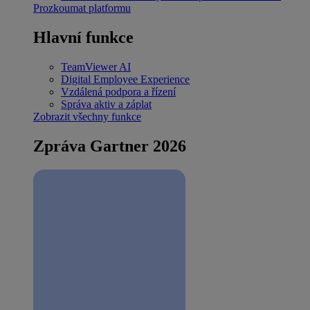
Prozkoumat platformu
Hlavní funkce
TeamViewer AI
Digital Employee Experience
Vzdálená podpora a řízení
Správa aktiv a záplat
Zobrazit všechny funkce
Zpráva Gartner 2026