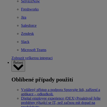
ServiceNow
Freshworks
Jira
Salesforce
Zendesk
Slack
Microsoft Teams
Zobrazit veškerou integraci
Řešení
Oblíbené případy použití
Vzdálený přístup a podpora
Spravujte lidi, zařízení a
aplikace – odkudkoli.
Digital employee experience (DEX)
Proaktivně řešte
problémy týkající se IT, než začnou mít dopad na
produktivitu.