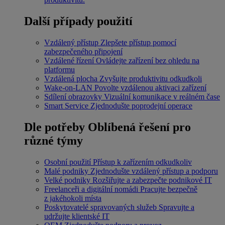
Další případy použití
Vzdálený přístup
Zlepšete přístup pomocí
zabezpečeného připojení
Vzdálené řízení
Ovládejte zařízení bez ohledu na
platformu
Vzdálená plocha
Zvyšujte produktivitu odkudkoli
Wake-on-LAN
Povolte vzdálenou aktivaci zařízení
Sdílení obrazovky
Vizuální komunikace v reálném čase
Smart Service
Zjednodušte poprodejní operace
Dle potřeby
Oblíbená řešení pro
různé týmy
Osobní použití
Přístup k zařízením odkudkoliv
Malé podniky
Zjednodušte vzdálený přístup a podporu
Velké podniky
Rozšiřujte a zabezpečte podnikové IT
Freelanceři a digitální nomádi
Pracujte bezpečně
z jakéhokoli místa
Poskytovatelé spravovaných služeb
Spravujte a
udržujte klientské IT