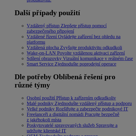
Další případy použití
Vzdálený přístup
Zlepšete přístup pomocí
zabezpečeného připojení
Vzdálené řízení
Ovládejte zařízení bez ohledu na
platformu
Vzdálená plocha
Zvyšujte produktivitu odkudkoli
Wake-on-LAN
Povolte vzdálenou aktivaci zařízení
Sdílení obrazovky
Vizuální komunikace v reálném čase
Smart Service
Zjednodušte poprodejní operace
Dle potřeby
Oblíbená řešení pro
různé týmy
Osobní použití
Přístup k zařízením odkudkoliv
Malé podniky
Zjednodušte vzdálený přístup a podporu
Velké podniky
Rozšiřujte a zabezpečte podnikové IT
Freelanceři a digitální nomádi
Pracujte bezpečně
z jakéhokoli místa
Poskytovatelé spravovaných služeb
Spravujte a
udržujte klientské IT