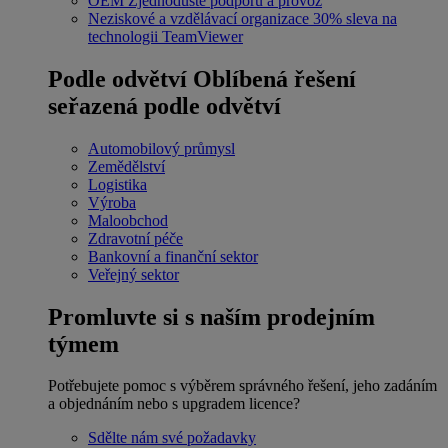
OEM
Zjednodušte podporu a provoz
Neziskové a vzdělávací organizace
30% sleva na
technologii TeamViewer
Podle odvětví
Oblíbená řešení
seřazená podle odvětví
Automobilový průmysl
Zemědělství
Logistika
Výroba
Maloobchod
Zdravotní péče
Bankovní a finanční sektor
Veřejný sektor
Promluvte si s naším prodejním
týmem
Potřebujete pomoc s výběrem správného řešení, jeho zadáním
a objednáním nebo s upgradem licence?
Sdělte nám své požadavky