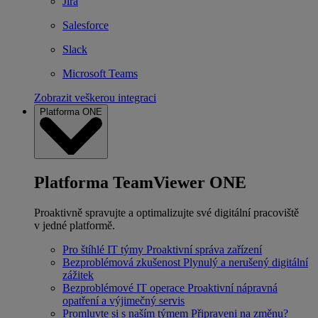
Jira
Salesforce
Slack
Microsoft Teams
Zobrazit veškerou integraci
Platforma ONE
Platforma TeamViewer ONE
Proaktivně spravujte a optimalizujte své digitální pracoviště
v jedné platformě.
Pro štíhlé IT týmy
Proaktivní správa zařízení
Bezproblémová zkušenost
Plynulý a nerušený digitální
zážitek
Bezproblémové IT operace
Proaktivní nápravná
opatření a výjimečný servis
Promluvte si s naším týmem
Připraveni na změnu?