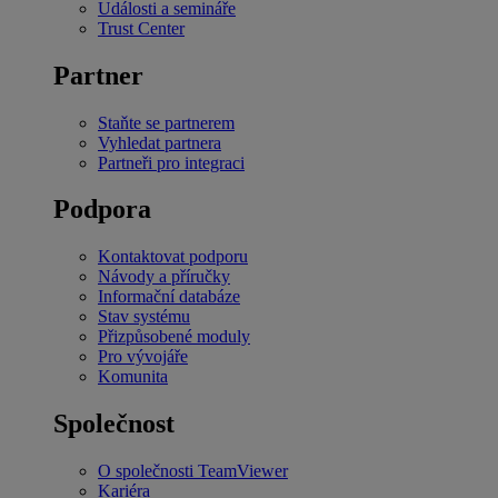
Události a semináře
Trust Center
Partner
Staňte se partnerem
Vyhledat partnera
Partneři pro integraci
Podpora
Kontaktovat podporu
Návody a příručky
Informační databáze
Stav systému
Přizpůsobené moduly
Pro vývojáře
Komunita
Společnost
O společnosti TeamViewer
Kariéra