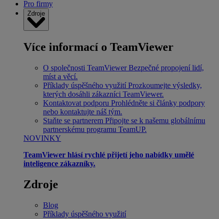
Pro firmy
Zdroje
Více informací o TeamViewer
O společnosti TeamViewer
Bezpečné propojení lidí,
míst a věcí.
Příklady úspěšného využití
Prozkoumejte výsledky,
kterých dosáhli zákazníci TeamViewer.
Kontaktovat podporu
Prohlédněte si články podpory
nebo kontaktujte náš tým.
Staňte se partnerem
Připojte se k našemu globálnímu
partnerskému programu TeamUP.
NOVINKY
TeamViewer hlásí rychlé přijetí jeho nabídky umělé
inteligence zákazníky.
Zdroje
Blog
Příklady úspěšného využití