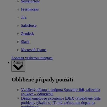
ServiceNow
Freshworks
Jira
Salesforce
Zendesk
Slack
Microsoft Teams
Zobrazit veškerou integraci
Řešení
Oblíbené případy použití
Vzdálený přístup a podpora
Spravujte lidi, zařízení a
aplikace – odkudkoli.
Digital employee experience (DEX)
Proaktivně řešte
problémy týkající se IT, než začnou mít dopad na
produktivitu.