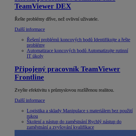
TeamViewer DEX
Řešte problémy dříve, než ovlivní uživatele.
Další informace
Řešení problémů koncových bodů
Identifikujte a řešte
problémy
Automatizace koncových bodů
Automatizujte rutinní
IT úkoly
Připojený pracovník
TeamViewer
Frontline
Zvyšte efektivitu s průmyslovou rozšířenou realitou.
Další informace
Logistika a sklady
Manipulace s materiálem bez použití
rukou
Školení a nástup do zaměstnání
Rychlý nástup do
zaměstnání a zvyšování kvalifikace