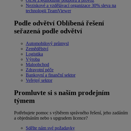
OEM
Zjednodušte podporu a provoz
Neziskové a vzdělávací organizace
30% sleva na
technologii TeamViewer
Podle odvětví
Oblíbená řešení
seřazená podle odvětví
Automobilový průmysl
Zemědělství
Logistika
Výroba
Maloobchod
Zdravotní péče
Bankovní a finanční sektor
Veřejný sektor
Promluvte si s naším prodejním
týmem
Potřebujete pomoc s výběrem správného řešení, jeho zadáním
a objednáním nebo s upgradem licence?
Sdělte nám své požadavky