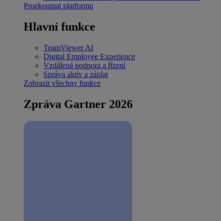
Prozkoumat platformu
Hlavní funkce
TeamViewer AI
Digital Employee Experience
Vzdálená podpora a řízení
Správa aktiv a záplat
Zobrazit všechny funkce
Zpráva Gartner 2026