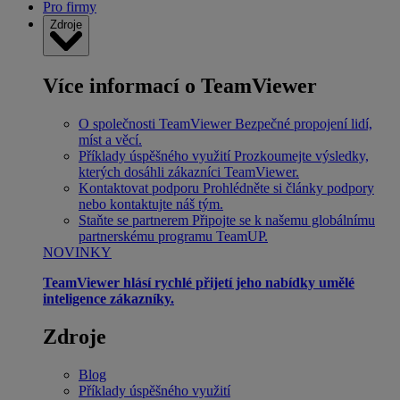
Pro firmy
Zdroje
Více informací o TeamViewer
O společnosti TeamViewer
Bezpečné propojení lidí,
míst a věcí.
Příklady úspěšného využití
Prozkoumejte výsledky,
kterých dosáhli zákazníci TeamViewer.
Kontaktovat podporu
Prohlédněte si články podpory
nebo kontaktujte náš tým.
Staňte se partnerem
Připojte se k našemu globálnímu
partnerskému programu TeamUP.
NOVINKY
TeamViewer hlásí rychlé přijetí jeho nabídky umělé
inteligence zákazníky.
Zdroje
Blog
Příklady úspěšného využití