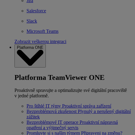
Jira
Salesforce
Slack
Microsoft Teams
Zobrazit veškerou integraci
Platforma ONE
Platforma TeamViewer ONE
Proaktivně spravujte a optimalizujte své digitální pracoviště
v jedné platformě.
Pro štíhlé IT týmy
Proaktivní správa zařízení
Bezproblémová zkušenost
Plynulý a nerušený digitální
zážitek
Bezproblémové IT operace
Proaktivní nápravná
opatření a výjimečný servis
Promluvte si s naším týmem
Připraveni na změnu?