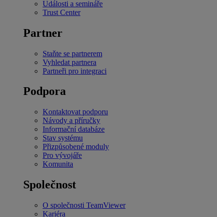
Události a semináře
Trust Center
Partner
Staňte se partnerem
Vyhledat partnera
Partneři pro integraci
Podpora
Kontaktovat podporu
Návody a příručky
Informační databáze
Stav systému
Přizpůsobené moduly
Pro vývojáře
Komunita
Společnost
O společnosti TeamViewer
Kariéra