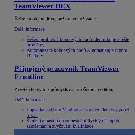
TeamViewer DEX
Řešte problémy dříve, než ovlivní uživatele.
Další informace
Řešení problémů koncových bodů
Identifikujte a řešte
problémy
Automatizace koncových bodů
Automatizujte rutinní
IT úkoly
Připojený pracovník
TeamViewer
Frontline
Zvyšte efektivitu s průmyslovou rozšířenou realitou.
Další informace
Logistika a sklady
Manipulace s materiálem bez použití
rukou
Školení a nástup do zaměstnání
Rychlý nástup do
zaměstnání a zvyšování kvalifikace