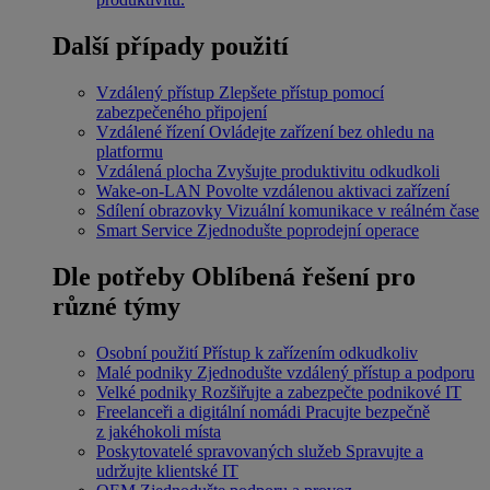
Další případy použití
Vzdálený přístup
Zlepšete přístup pomocí
zabezpečeného připojení
Vzdálené řízení
Ovládejte zařízení bez ohledu na
platformu
Vzdálená plocha
Zvyšujte produktivitu odkudkoli
Wake-on-LAN
Povolte vzdálenou aktivaci zařízení
Sdílení obrazovky
Vizuální komunikace v reálném čase
Smart Service
Zjednodušte poprodejní operace
Dle potřeby
Oblíbená řešení pro
různé týmy
Osobní použití
Přístup k zařízením odkudkoliv
Malé podniky
Zjednodušte vzdálený přístup a podporu
Velké podniky
Rozšiřujte a zabezpečte podnikové IT
Freelanceři a digitální nomádi
Pracujte bezpečně
z jakéhokoli místa
Poskytovatelé spravovaných služeb
Spravujte a
udržujte klientské IT