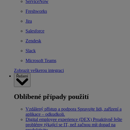
ServiceNow
Freshworks
Jira
Salesforce
Zendesk
Slack
Microsoft Teams
Zobrazit veškerou integraci
Řešení
Oblíbené případy použití
Vzdálený přístup a podpora
Spravujte lidi, zařízení a
aplikace – odkudkoli.
Digital employee experience (DEX)
Proaktivně řešte
problémy týkající se IT, než začnou mít dopad na
produktivitu.