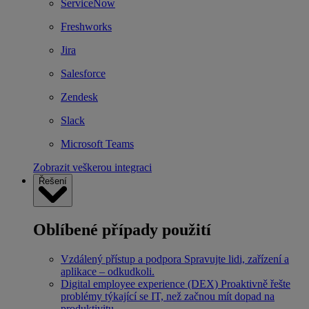
ServiceNow
Freshworks
Jira
Salesforce
Zendesk
Slack
Microsoft Teams
Zobrazit veškerou integraci
Řešení
Oblíbené případy použití
Vzdálený přístup a podpora
Spravujte lidi, zařízení a
aplikace – odkudkoli.
Digital employee experience (DEX)
Proaktivně řešte
problémy týkající se IT, než začnou mít dopad na
produktivitu.