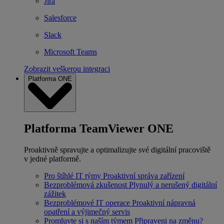
Jira
Salesforce
Slack
Microsoft Teams
Zobrazit veškerou integraci
Platforma ONE
Platforma TeamViewer ONE
Proaktivně spravujte a optimalizujte své digitální pracoviště
v jedné platformě.
Pro štíhlé IT týmy
Proaktivní správa zařízení
Bezproblémová zkušenost
Plynulý a nerušený digitální
zážitek
Bezproblémové IT operace
Proaktivní nápravná
opatření a výjimečný servis
Promluvte si s naším týmem
Připraveni na změnu?