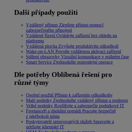
Další případy použití
Vzdálený přístup
Zlepšete přístup pomocí
zabezpečeného připojení
Vzdálené řízení
Ovládejte zařízení bez ohledu na
platformu
Vzdálená plocha
Zvyšujte produktivitu odkudkoli
Wake-on-LAN
Povolte vzdálenou aktivaci zařízení
Sdílení obrazovky
Vizuální komunikace v reálném čase
Smart Service
Zjednodušte poprodejní operace
Dle potřeby
Oblíbená řešení pro
různé týmy
Osobní použití
Přístup k zařízením odkudkoliv
Malé podniky
Zjednodušte vzdálený přístup a podporu
Velké podniky
Rozšiřujte a zabezpečte podnikové IT
Freelanceři a digitální nomádi
Pracujte bezpečně
z jakéhokoli místa
Poskytovatelé spravovaných služeb
Spravujte a
udržujte klientské IT