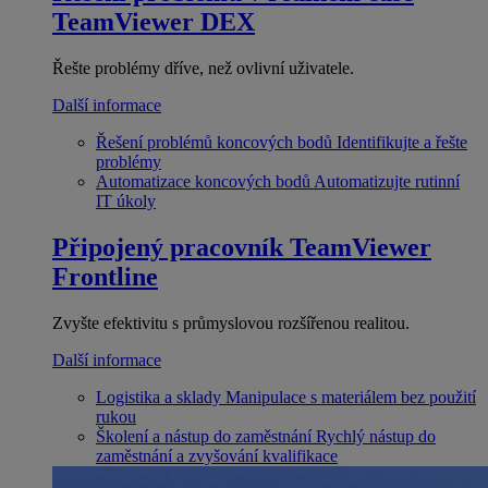
TeamViewer DEX
Řešte problémy dříve, než ovlivní uživatele.
Další informace
Řešení problémů koncových bodů
Identifikujte a řešte
problémy
Automatizace koncových bodů
Automatizujte rutinní
IT úkoly
Připojený pracovník
TeamViewer
Frontline
Zvyšte efektivitu s průmyslovou rozšířenou realitou.
Další informace
Logistika a sklady
Manipulace s materiálem bez použití
rukou
Školení a nástup do zaměstnání
Rychlý nástup do
zaměstnání a zvyšování kvalifikace