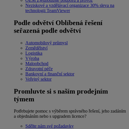
OEM
Zjednodušte podporu a provoz
Neziskové a vzdělávací organizace
30% sleva na
technologii TeamViewer
Podle odvětví
Oblíbená řešení
seřazená podle odvětví
Automobilový průmysl
Zemědělství
Logistika
Výroba
Maloobchod
Zdravotní péče
Bankovní a finanční sektor
Veřejný sektor
Promluvte si s naším prodejním
týmem
Potřebujete pomoc s výběrem správného řešení, jeho zadáním
a objednáním nebo s upgradem licence?
Sdělte nám své požadavky