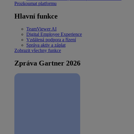
Prozkoumat platformu
Hlavní funkce
TeamViewer AI
Digital Employee Experience
Vzdálená podpora a řízení
Správa aktiv a záplat
Zobrazit všechny funkce
Zpráva Gartner 2026