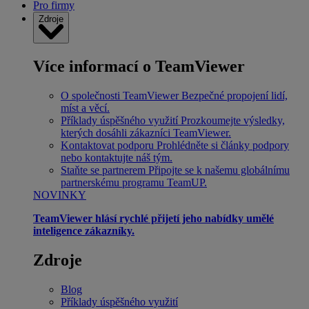
Pro firmy
Zdroje
Více informací o TeamViewer
O společnosti TeamViewer
Bezpečné propojení lidí,
míst a věcí.
Příklady úspěšného využití
Prozkoumejte výsledky,
kterých dosáhli zákazníci TeamViewer.
Kontaktovat podporu
Prohlédněte si články podpory
nebo kontaktujte náš tým.
Staňte se partnerem
Připojte se k našemu globálnímu
partnerskému programu TeamUP.
NOVINKY
TeamViewer hlásí rychlé přijetí jeho nabídky umělé
inteligence zákazníky.
Zdroje
Blog
Příklady úspěšného využití