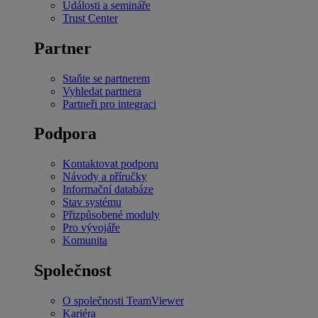
Události a semináře
Trust Center
Partner
Staňte se partnerem
Vyhledat partnera
Partneři pro integraci
Podpora
Kontaktovat podporu
Návody a příručky
Informační databáze
Stav systému
Přizpůsobené moduly
Pro vývojáře
Komunita
Společnost
O společnosti TeamViewer
Kariéra