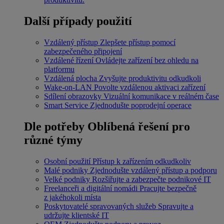
Další případy použití
Vzdálený přístup
Zlepšete přístup pomocí
zabezpečeného připojení
Vzdálené řízení
Ovládejte zařízení bez ohledu na
platformu
Vzdálená plocha
Zvyšujte produktivitu odkudkoli
Wake-on-LAN
Povolte vzdálenou aktivaci zařízení
Sdílení obrazovky
Vizuální komunikace v reálném čase
Smart Service
Zjednodušte poprodejní operace
Dle potřeby
Oblíbená řešení pro
různé týmy
Osobní použití
Přístup k zařízením odkudkoliv
Malé podniky
Zjednodušte vzdálený přístup a podporu
Velké podniky
Rozšiřujte a zabezpečte podnikové IT
Freelanceři a digitální nomádi
Pracujte bezpečně
z jakéhokoli místa
Poskytovatelé spravovaných služeb
Spravujte a
udržujte klientské IT