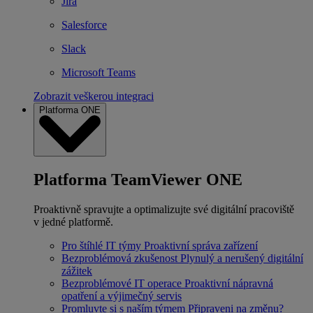
Jira
Salesforce
Slack
Microsoft Teams
Zobrazit veškerou integraci
Platforma ONE
Platforma TeamViewer ONE
Proaktivně spravujte a optimalizujte své digitální pracoviště
v jedné platformě.
Pro štíhlé IT týmy
Proaktivní správa zařízení
Bezproblémová zkušenost
Plynulý a nerušený digitální
zážitek
Bezproblémové IT operace
Proaktivní nápravná
opatření a výjimečný servis
Promluvte si s naším týmem
Připraveni na změnu?