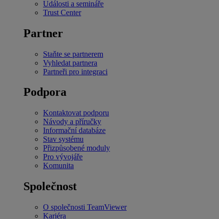
Události a semináře
Trust Center
Partner
Staňte se partnerem
Vyhledat partnera
Partneři pro integraci
Podpora
Kontaktovat podporu
Návody a příručky
Informační databáze
Stav systému
Přizpůsobené moduly
Pro vývojáře
Komunita
Společnost
O společnosti TeamViewer
Kariéra