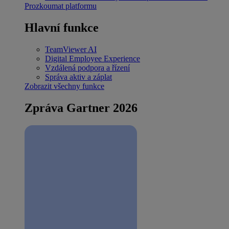
Prozkoumat platformu
Hlavní funkce
TeamViewer AI
Digital Employee Experience
Vzdálená podpora a řízení
Správa aktiv a záplat
Zobrazit všechny funkce
Zpráva Gartner 2026