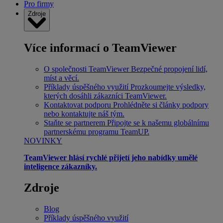
Pro firmy
Zdroje
Více informací o TeamViewer
O společnosti TeamViewer
Bezpečné propojení lidí,
míst a věcí.
Příklady úspěšného využití
Prozkoumejte výsledky,
kterých dosáhli zákazníci TeamViewer.
Kontaktovat podporu
Prohlédněte si články podpory
nebo kontaktujte náš tým.
Staňte se partnerem
Připojte se k našemu globálnímu
partnerskému programu TeamUP.
NOVINKY
TeamViewer hlásí rychlé přijetí jeho nabídky umělé
inteligence zákazníky.
Zdroje
Blog
Příklady úspěšného využití