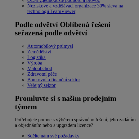
OEM
Zjednodušte podporu a provoz
Neziskové a vzdělávací organizace
30% sleva na
technologii TeamViewer
Podle odvětví
Oblíbená řešení
seřazená podle odvětví
Automobilový průmysl
Zemědělství
Logistika
Výroba
Maloobchod
Zdravotní péče
Bankovní a finanční sektor
Veřejný sektor
Promluvte si s naším prodejním
týmem
Potřebujete pomoc s výběrem správného řešení, jeho zadáním
a objednáním nebo s upgradem licence?
Sdělte nám své požadavky