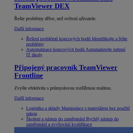
TeamViewer DEX
Řešte problémy dříve, než ovlivní uživatele.
Další informace
Řešení problémů koncových bodů
Identifikujte a řešte
problémy
Automatizace koncových bodů
Automatizujte rutinní
IT úkoly
Připojený pracovník
TeamViewer
Frontline
Zvyšte efektivitu s průmyslovou rozšířenou realitou.
Další informace
Logistika a sklady
Manipulace s materiálem bez použití
rukou
Školení a nástup do zaměstnání
Rychlý nástup do
zaměstnání a zvyšování kvalifikace