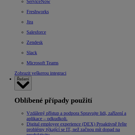
ServiceNow
Freshworks
Jira
Salesforce
Zendesk
Slack
Microsoft Teams
Zobrazit veškerou integraci
Řešení
Oblíbené případy použití
Vzdálený přístup a podpora
Spravujte lidi, zařízení a
aplikace – odkudkoli.
Digital employee experience (DEX)
Proaktivně řešte
problémy týkající se IT, než začnou mít dopad na
produktivitu.