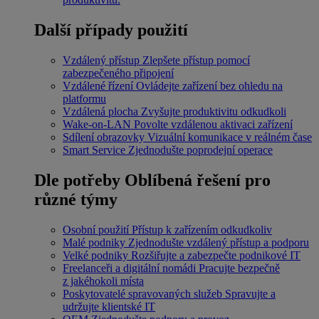
Další případy použití
Vzdálený přístup
Zlepšete přístup pomocí
zabezpečeného připojení
Vzdálené řízení
Ovládejte zařízení bez ohledu na
platformu
Vzdálená plocha
Zvyšujte produktivitu odkudkoli
Wake-on-LAN
Povolte vzdálenou aktivaci zařízení
Sdílení obrazovky
Vizuální komunikace v reálném čase
Smart Service
Zjednodušte poprodejní operace
Dle potřeby
Oblíbená řešení pro
různé týmy
Osobní použití
Přístup k zařízením odkudkoliv
Malé podniky
Zjednodušte vzdálený přístup a podporu
Velké podniky
Rozšiřujte a zabezpečte podnikové IT
Freelanceři a digitální nomádi
Pracujte bezpečně
z jakéhokoli místa
Poskytovatelé spravovaných služeb
Spravujte a
udržujte klientské IT