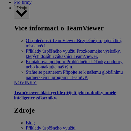
Pro firmy
Zdroje
Více informací o TeamViewer
O společnosti TeamViewer
Bezpečné propojení lidí,
míst a věcí.
Příklady úspěšného využití
Prozkoumejte výsledky,
kterých dosáhli zákazníci TeamViewer.
Kontaktovat podporu
Prohlédněte si články podpory
nebo kontaktujte náš tým.
Staňte se partnerem
Připojte se k našemu globálnímu
partnerskému programu TeamUP.
NOVINKY
TeamViewer hlásí rychlé přijetí jeho nabídky umělé
inteligence zákazníky.
Zdroje
Blog
Příklady úspěšného využití