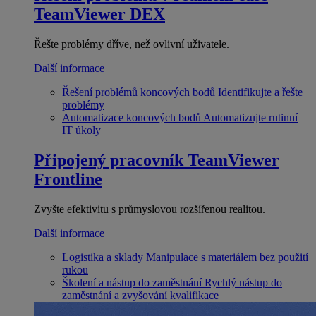
TeamViewer DEX
Řešte problémy dříve, než ovlivní uživatele.
Další informace
Řešení problémů koncových bodů
Identifikujte a řešte
problémy
Automatizace koncových bodů
Automatizujte rutinní
IT úkoly
Připojený pracovník
TeamViewer
Frontline
Zvyšte efektivitu s průmyslovou rozšířenou realitou.
Další informace
Logistika a sklady
Manipulace s materiálem bez použití
rukou
Školení a nástup do zaměstnání
Rychlý nástup do
zaměstnání a zvyšování kvalifikace