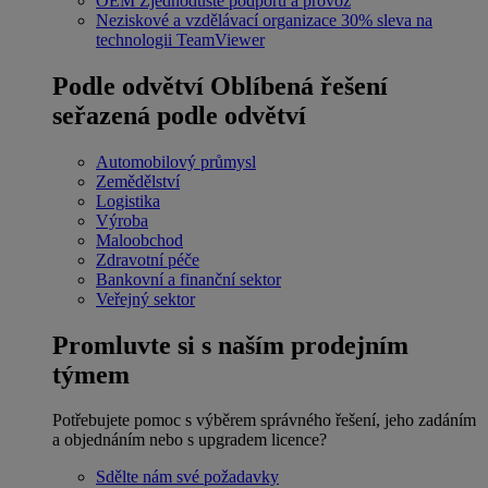
OEM
Zjednodušte podporu a provoz
Neziskové a vzdělávací organizace
30% sleva na
technologii TeamViewer
Podle odvětví
Oblíbená řešení
seřazená podle odvětví
Automobilový průmysl
Zemědělství
Logistika
Výroba
Maloobchod
Zdravotní péče
Bankovní a finanční sektor
Veřejný sektor
Promluvte si s naším prodejním
týmem
Potřebujete pomoc s výběrem správného řešení, jeho zadáním
a objednáním nebo s upgradem licence?
Sdělte nám své požadavky