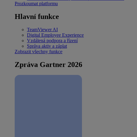
Prozkoumat platformu
Hlavní funkce
TeamViewer AI
Digital Employee Experience
Vzdálená podpora a řízení
Správa aktiv a záplat
Zobrazit všechny funkce
Zpráva Gartner 2026