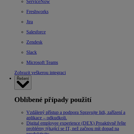
ServiceNow
Freshworks
Jira
Salesforce
Zendesk
Slack
Microsoft Teams
Zobrazit veškerou integraci
Řešení
Oblíbené případy použití
Vzdálený přístup a podpora
Spravujte lidi, zařízení a
aplikace – odkudkoli.
Digital employee experience (DEX)
Proaktivně řešte
problémy týkající se IT, než začnou mít dopad na
produktivitu.