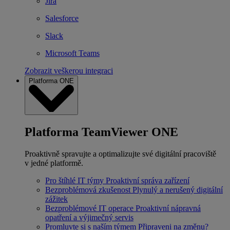
Jira
Salesforce
Slack
Microsoft Teams
Zobrazit veškerou integraci
Platforma ONE
Platforma TeamViewer ONE
Proaktivně spravujte a optimalizujte své digitální pracoviště
v jedné platformě.
Pro štíhlé IT týmy
Proaktivní správa zařízení
Bezproblémová zkušenost
Plynulý a nerušený digitální
zážitek
Bezproblémové IT operace
Proaktivní nápravná
opatření a výjimečný servis
Promluvte si s naším týmem
Připraveni na změnu?