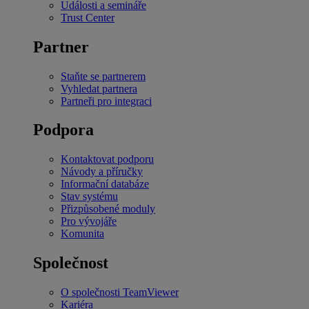
Události a semináře
Trust Center
Partner
Staňte se partnerem
Vyhledat partnera
Partneři pro integraci
Podpora
Kontaktovat podporu
Návody a příručky
Informační databáze
Stav systému
Přizpůsobené moduly
Pro vývojáře
Komunita
Společnost
O společnosti TeamViewer
Kariéra