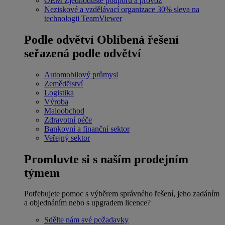
OEM
Zjednodušte podporu a provoz
Neziskové a vzdělávací organizace
30% sleva na
technologii TeamViewer
Podle odvětví
Oblíbená řešení
seřazená podle odvětví
Automobilový průmysl
Zemědělství
Logistika
Výroba
Maloobchod
Zdravotní péče
Bankovní a finanční sektor
Veřejný sektor
Promluvte si s naším prodejním
týmem
Potřebujete pomoc s výběrem správného řešení, jeho zadáním
a objednáním nebo s upgradem licence?
Sdělte nám své požadavky