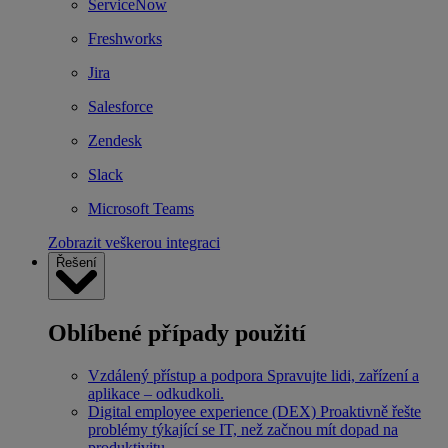
ServiceNow
Freshworks
Jira
Salesforce
Zendesk
Slack
Microsoft Teams
Zobrazit veškerou integraci
Řešení
Oblíbené případy použití
Vzdálený přístup a podpora
Spravujte lidi, zařízení a
aplikace – odkudkoli.
Digital employee experience (DEX)
Proaktivně řešte
problémy týkající se IT, než začnou mít dopad na
produktivitu.