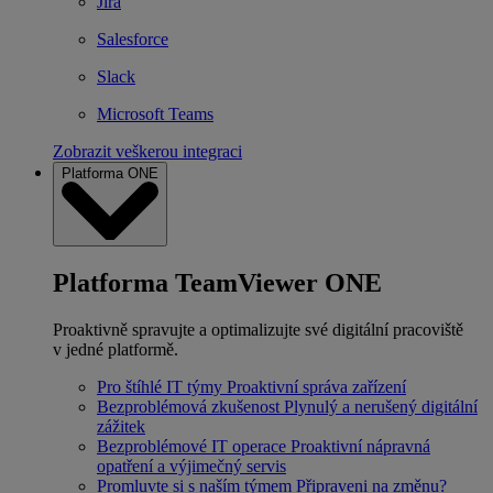
Jira
Salesforce
Slack
Microsoft Teams
Zobrazit veškerou integraci
Platforma ONE
Platforma TeamViewer ONE
Proaktivně spravujte a optimalizujte své digitální pracoviště
v jedné platformě.
Pro štíhlé IT týmy
Proaktivní správa zařízení
Bezproblémová zkušenost
Plynulý a nerušený digitální
zážitek
Bezproblémové IT operace
Proaktivní nápravná
opatření a výjimečný servis
Promluvte si s naším týmem
Připraveni na změnu?