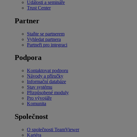
Události a semináře
Trust Center
Partner
Staňte se partnerem
Vyhledat partnera
Partneři pro integraci
Podpora
Kontaktovat podporu
Návody a příručky
Informační databáze
Stav systému
Přizpůsobené moduly
Pro vývojáře
Komunita
Společnost
O společnosti TeamViewer
Kariéra