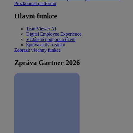
Prozkoumat platformu
Hlavní funkce
TeamViewer AI
Digital Employee Experience
Vzdálená podpora a řízení
Správa aktiv a záplat
Zobrazit všechny funkce
Zpráva Gartner 2026