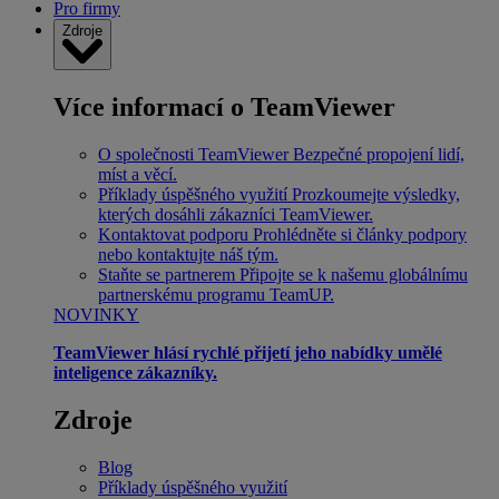
Pro firmy
Zdroje
Více informací o TeamViewer
O společnosti TeamViewer
Bezpečné propojení lidí,
míst a věcí.
Příklady úspěšného využití
Prozkoumejte výsledky,
kterých dosáhli zákazníci TeamViewer.
Kontaktovat podporu
Prohlédněte si články podpory
nebo kontaktujte náš tým.
Staňte se partnerem
Připojte se k našemu globálnímu
partnerskému programu TeamUP.
NOVINKY
TeamViewer hlásí rychlé přijetí jeho nabídky umělé
inteligence zákazníky.
Zdroje
Blog
Příklady úspěšného využití