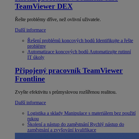
TeamViewer DEX
Řešte problémy dříve, než ovlivní uživatele.
Další informace
Řešení problémů koncových bodů
Identifikujte a řešte
problémy
Automatizace koncových bodů
Automatizujte rutinní
IT úkoly
Připojený pracovník
TeamViewer
Frontline
Zvyšte efektivitu s průmyslovou rozšířenou realitou.
Další informace
Logistika a sklady
Manipulace s materiálem bez použití
rukou
Školení a nástup do zaměstnání
Rychlý nástup do
zaměstnání a zvyšování kvalifikace