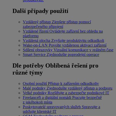
Další případy použití
Vzdálený přístup
Zlepšete přístup pomocí
zabezpečeného připojení
Vzdálené řízení
Ovládejte zařízení bez ohledu na
platformu
Vzdálená plocha
Zvyšujte produktivitu odkudkoli
Wake-on-LAN
Povolte vzdálenou aktivaci zařízení
Sdílení obrazovky
Vizuální komunikace v reálném čase
Smart Service
Zjednodušte poprodejní operace
Dle potřeby
Oblíbená řešení pro
různé týmy
Osobní použití
Přístup k zařízením odkudkoliv
Malé podniky
Zjednodušte vzdálený přístup a podporu
Velké podniky
Rozšiřujte a zabezpečte podnikové IT
Freelanceři a digitální nomádi
Pracujte bezpečně
z jakéhokoli místa
Poskytovatelé spravovaných služeb
Spravujte a
udržujte klientské IT