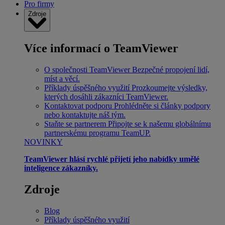
Pro firmy
Zdroje
Více informací o TeamViewer
O společnosti TeamViewer
Bezpečné propojení lidí,
míst a věcí.
Příklady úspěšného využití
Prozkoumejte výsledky,
kterých dosáhli zákazníci TeamViewer.
Kontaktovat podporu
Prohlédněte si články podpory
nebo kontaktujte náš tým.
Staňte se partnerem
Připojte se k našemu globálnímu
partnerskému programu TeamUP.
NOVINKY
TeamViewer hlásí rychlé přijetí jeho nabídky umělé
inteligence zákazníky.
Zdroje
Blog
Příklady úspěšného využití