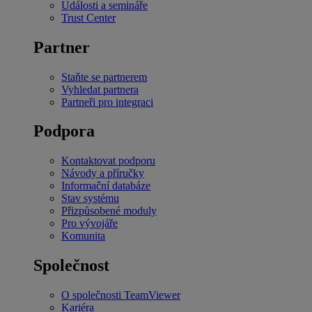
Události a semináře
Trust Center
Partner
Staňte se partnerem
Vyhledat partnera
Partneři pro integraci
Podpora
Kontaktovat podporu
Návody a příručky
Informační databáze
Stav systému
Přizpůsobené moduly
Pro vývojáře
Komunita
Společnost
O společnosti TeamViewer
Kariéra