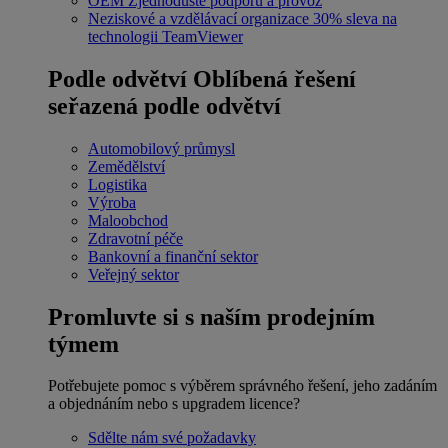
OEM
Zjednodušte podporu a provoz
Neziskové a vzdělávací organizace
30% sleva na
technologii TeamViewer
Podle odvětví
Oblíbená řešení
seřazená podle odvětví
Automobilový průmysl
Zemědělství
Logistika
Výroba
Maloobchod
Zdravotní péče
Bankovní a finanční sektor
Veřejný sektor
Promluvte si s naším prodejním
týmem
Potřebujete pomoc s výběrem správného řešení, jeho zadáním
a objednáním nebo s upgradem licence?
Sdělte nám své požadavky