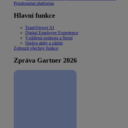
Prozkoumat platformu
Hlavní funkce
TeamViewer AI
Digital Employee Experience
Vzdálená podpora a řízení
Správa aktiv a záplat
Zobrazit všechny funkce
Zpráva Gartner 2026