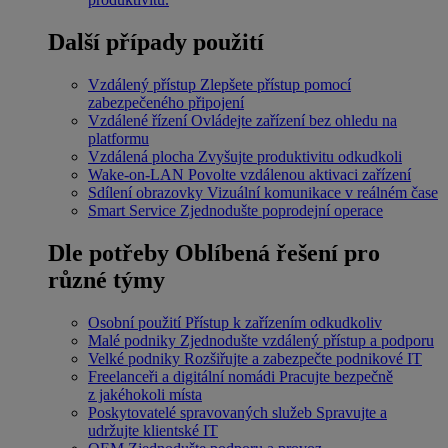
Další případy použití
Vzdálený přístup
Zlepšete přístup pomocí
zabezpečeného připojení
Vzdálené řízení
Ovládejte zařízení bez ohledu na
platformu
Vzdálená plocha
Zvyšujte produktivitu odkudkoli
Wake-on-LAN
Povolte vzdálenou aktivaci zařízení
Sdílení obrazovky
Vizuální komunikace v reálném čase
Smart Service
Zjednodušte poprodejní operace
Dle potřeby
Oblíbená řešení pro
různé týmy
Osobní použití
Přístup k zařízením odkudkoliv
Malé podniky
Zjednodušte vzdálený přístup a podporu
Velké podniky
Rozšiřujte a zabezpečte podnikové IT
Freelanceři a digitální nomádi
Pracujte bezpečně
z jakéhokoli místa
Poskytovatelé spravovaných služeb
Spravujte a
udržujte klientské IT