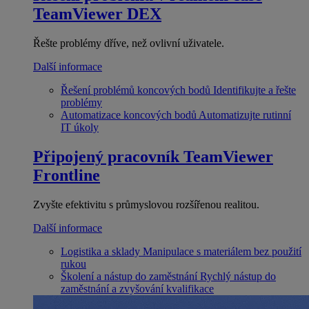
TeamViewer DEX
Řešte problémy dříve, než ovlivní uživatele.
Další informace
Řešení problémů koncových bodů
Identifikujte a řešte
problémy
Automatizace koncových bodů
Automatizujte rutinní
IT úkoly
Připojený pracovník
TeamViewer
Frontline
Zvyšte efektivitu s průmyslovou rozšířenou realitou.
Další informace
Logistika a sklady
Manipulace s materiálem bez použití
rukou
Školení a nástup do zaměstnání
Rychlý nástup do
zaměstnání a zvyšování kvalifikace