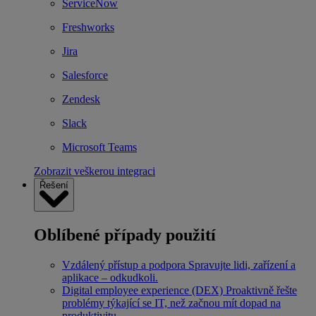
ServiceNow
Freshworks
Jira
Salesforce
Zendesk
Slack
Microsoft Teams
Zobrazit veškerou integraci
Řešení
Oblíbené případy použití
Vzdálený přístup a podpora
Spravujte lidi, zařízení a
aplikace – odkudkoli.
Digital employee experience (DEX)
Proaktivně řešte
problémy týkající se IT, než začnou mít dopad na
produktivitu.