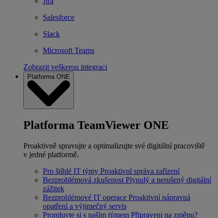
Jira
Salesforce
Slack
Microsoft Teams
Zobrazit veškerou integraci
Platforma ONE
Platforma TeamViewer ONE
Proaktivně spravujte a optimalizujte své digitální pracoviště
v jedné platformě.
Pro štíhlé IT týmy
Proaktivní správa zařízení
Bezproblémová zkušenost
Plynulý a nerušený digitální
zážitek
Bezproblémové IT operace
Proaktivní nápravná
opatření a výjimečný servis
Promluvte si s naším týmem
Připraveni na změnu?