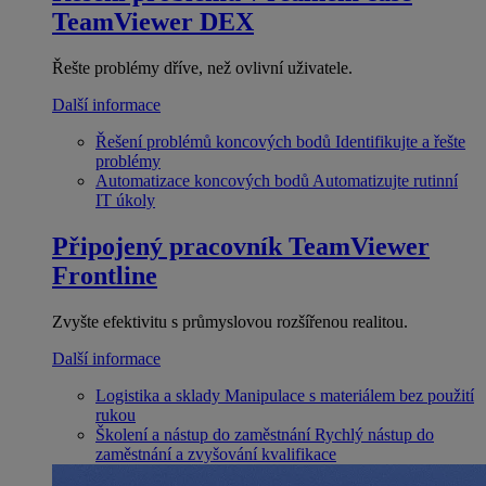
TeamViewer DEX
Řešte problémy dříve, než ovlivní uživatele.
Další informace
Řešení problémů koncových bodů
Identifikujte a řešte
problémy
Automatizace koncových bodů
Automatizujte rutinní
IT úkoly
Připojený pracovník
TeamViewer
Frontline
Zvyšte efektivitu s průmyslovou rozšířenou realitou.
Další informace
Logistika a sklady
Manipulace s materiálem bez použití
rukou
Školení a nástup do zaměstnání
Rychlý nástup do
zaměstnání a zvyšování kvalifikace