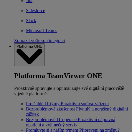
Jira
Salesforce
Slack
Microsoft Teams
Zobrazit veškerou integraci
Platforma ONE
Platforma TeamViewer ONE
Proaktivně spravujte a optimalizujte své digitální pracoviště
v jedné platformě.
Pro štíhlé IT týmy
Proaktivní správa zařízení
Bezproblémová zkušenost
Plynulý a nerušený digitální
zážitek
Bezproblémové IT operace
Proaktivní nápravná
opatření a výjimečný servis
Promluvte si s naším týmem
Připraveni na změnu?