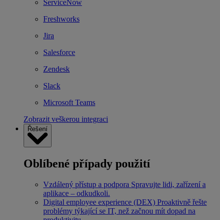
ServiceNow
Freshworks
Jira
Salesforce
Zendesk
Slack
Microsoft Teams
Zobrazit veškerou integraci
Řešení
Oblíbené případy použití
Vzdálený přístup a podpora
Spravujte lidi, zařízení a
aplikace – odkudkoli.
Digital employee experience (DEX)
Proaktivně řešte
problémy týkající se IT, než začnou mít dopad na
produktivitu.