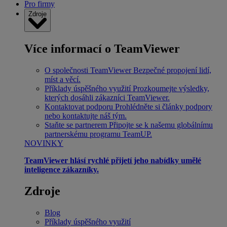
Pro firmy
Zdroje
Více informací o TeamViewer
O společnosti TeamViewer
Bezpečné propojení lidí,
míst a věcí.
Příklady úspěšného využití
Prozkoumejte výsledky,
kterých dosáhli zákazníci TeamViewer.
Kontaktovat podporu
Prohlédněte si články podpory
nebo kontaktujte náš tým.
Staňte se partnerem
Připojte se k našemu globálnímu
partnerskému programu TeamUP.
NOVINKY
TeamViewer hlásí rychlé přijetí jeho nabídky umělé
inteligence zákazníky.
Zdroje
Blog
Příklady úspěšného využití