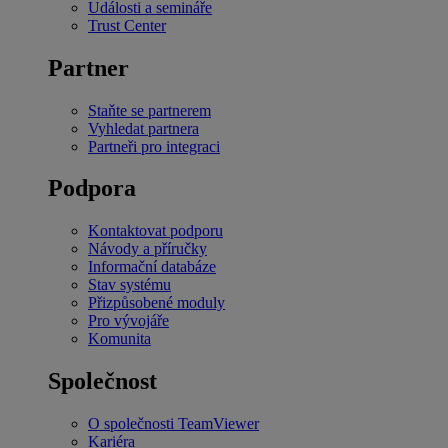
Události a semináře
Trust Center
Partner
Staňte se partnerem
Vyhledat partnera
Partneři pro integraci
Podpora
Kontaktovat podporu
Návody a příručky
Informační databáze
Stav systému
Přizpůsobené moduly
Pro vývojáře
Komunita
Společnost
O společnosti TeamViewer
Kariéra