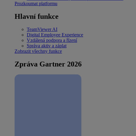
Prozkoumat platformu
Hlavní funkce
TeamViewer AI
Digital Employee Experience
Vzdálená podpora a řízení
Správa aktiv a záplat
Zobrazit všechny funkce
Zpráva Gartner 2026