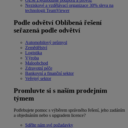
OEM
Zjednodušte podporu a provoz
Neziskové a vzdělávací organizace
30% sleva na
technologii TeamViewer
Podle odvětví
Oblíbená řešení
seřazená podle odvětví
Automobilový průmysl
Zemědělství
Logistika
Výroba
Maloobchod
Zdravotní péče
Bankovní a finanční sektor
Veřejný sektor
Promluvte si s naším prodejním
týmem
Potřebujete pomoc s výběrem správného řešení, jeho zadáním
a objednáním nebo s upgradem licence?
Sdělte nám své požadavky