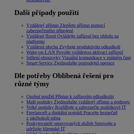
Další případy použití
Vzdálený přístup
Zlepšete přístup pomocí
zabezpečeného připojení
Vzdálené řízení
Ovládejte zařízení bez ohledu na
platformu
Vzdálená plocha
Zvyšujte produktivitu odkudkoli
Wake-on-LAN
Povolte vzdálenou aktivaci zařízení
Sdílení obrazovky
Vizuální komunikace v reálném čase
Smart Service
Zjednodušte poprodejní operace
Dle potřeby
Oblíbená řešení pro
různé týmy
Osobní použití
Přístup k zařízením odkudkoliv
Malé podniky
Zjednodušte vzdálený přístup a podporu
Velké podniky
Rozšiřujte a zabezpečte podnikové IT
Freelanceři a digitální nomádi
Pracujte bezpečně
z jakéhokoli místa
Poskytovatelé spravovaných služeb
Spravujte a
udržujte klientské IT