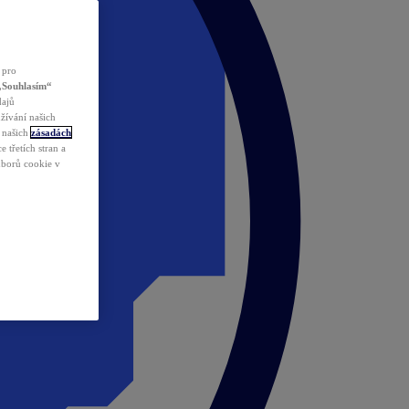
 pro
„Souhlasím“
dajů
žívání našich
v našich
zásadách
 třetích stran a
ouborů cookie v