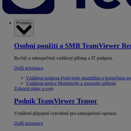
Produkty
Osobní použití a SMB
TeamViewer Re
Rychlý a zabezpečený vzdálený přístup a IT podpora.
Další informace
Vzdálená podpora
Poskytujte okamžitou a bezpečnou p
Vzdálená správa
Monitorujte a spravujte zařízení
Zobrazit plány a ceny
Podnik
TeamViewer Tensor
Vzdálené připojení vytvořené pro zabezpečené operace.
Další informace