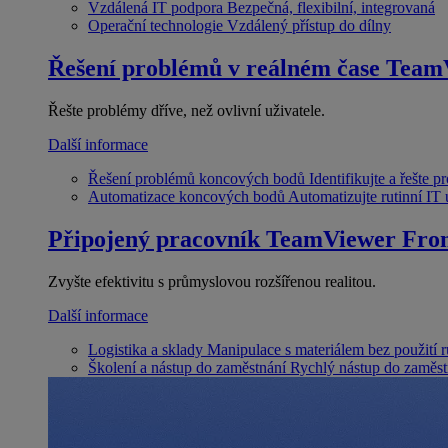
Vzdálená IT podpora
Bezpečná, flexibilní, integrovaná
Operační technologie
Vzdálený přístup do dílny
Řešení problémů v reálném čase
Team
Řešte problémy dříve, než ovlivní uživatele.
Další informace
Řešení problémů koncových bodů
Identifikujte a řešte 
Automatizace koncových bodů
Automatizujte rutinní IT
Připojený pracovník
TeamViewer Fron
Zvyšte efektivitu s průmyslovou rozšířenou realitou.
Další informace
Logistika a sklady
Manipulace s materiálem bez použití 
Školení a nástup do zaměstnání
Rychlý nástup do zaměst