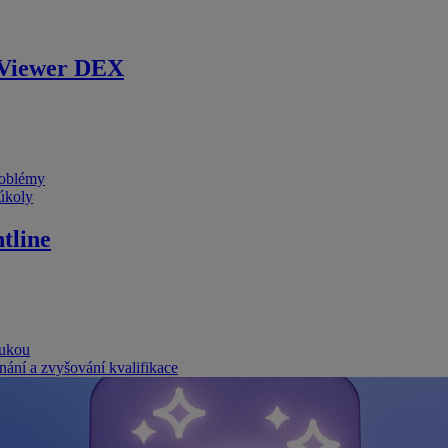
Viewer DEX
problémy
 úkoly
tline
rukou
nání a zvyšování kvalifikace