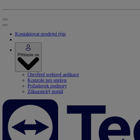
Kontaktovat prodejní tým
Přihlaste se
Otevření webové aplikace
Konzole pro správu
Požadavek podpory
Zákaznický portál