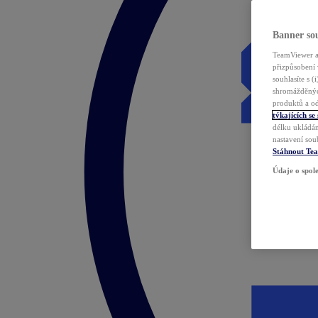
Banner sou
TeamViewer a 
přizpůsobení 
souhlasíte s 
shromážděnýc
produktů a od
týkajících se
délku ukládán
nastavení sou
Stáhnout Te
Údaje o spole