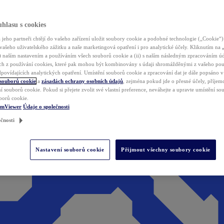
hlasu s cookies
jeho partneři chtějí do vašeho zařízení uložit soubory cookie a podobné technologie („Cookie“)
vašeho uživatelského zážitku a naše marketingová opatření i pro analytické účely. Kliknutím na
(i) naším nastavením a používáním všech souborů cookie a (ii) s naším následným zpracováním ú
h z používání cookies, které pak mohou být kombinovány s údaji shromážděnými z vašeho pou
povídajících analytických opatření. Umístění souborů cookie a zpracování dat je dále popsáno 
 souborů cookie
a
zásadách ochrany osobních údajů
, zejména pokud jde o přesné účely, příjemce
í souborů cookie. Pokud si přejete zvolit své vlastní preference, neváhejte a upravte umístění s
borů cookie.
amViewer
Údaje o společnosti
čnosti
Nastavení souborů cookie
Přijmout všechny soubory cookie