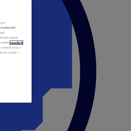
 pro
„Souhlasím“
dajů
žívání našich
v našich
zásadách
 třetích stran a
ouborů cookie v