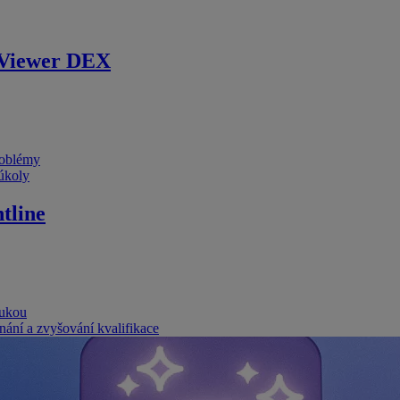
Viewer DEX
problémy
 úkoly
tline
rukou
nání a zvyšování kvalifikace