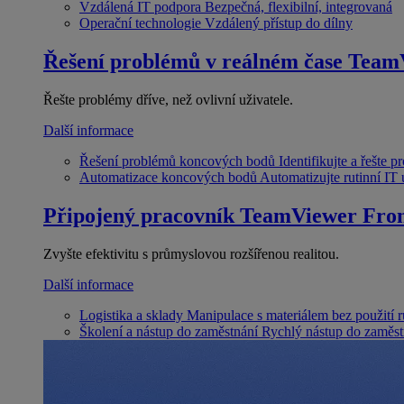
Vzdálená IT podpora
Bezpečná, flexibilní, integrovaná
Operační technologie
Vzdálený přístup do dílny
Řešení problémů v reálném čase
Team
Řešte problémy dříve, než ovlivní uživatele.
Další informace
Řešení problémů koncových bodů
Identifikujte a řešte 
Automatizace koncových bodů
Automatizujte rutinní IT
Připojený pracovník
TeamViewer Fron
Zvyšte efektivitu s průmyslovou rozšířenou realitou.
Další informace
Logistika a sklady
Manipulace s materiálem bez použití 
Školení a nástup do zaměstnání
Rychlý nástup do zaměst