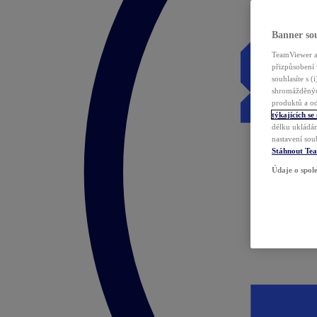
Banner sou
TeamViewer a 
přizpůsobení 
souhlasíte s 
shromážděnýc
produktů a od
týkajících se
délku ukládán
nastavení sou
Stáhnout Te
Údaje o spole