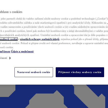
hlasu s cookies
jeho partneři chtějí do vašeho zařízení uložit soubory cookie a podobné technologie („Cookie“)
vašeho uživatelského zážitku a naše marketingová opatření i pro analytické účely. Kliknutím na
(i) naším nastavením a používáním všech souborů cookie a (ii) s naším následným zpracováním ú
h z používání cookies, které pak mohou být kombinovány s údaji shromážděnými z vašeho pou
povídajících analytických opatření. Umístění souborů cookie a zpracování dat je dále popsáno 
 souborů cookie
a
zásadách ochrany osobních údajů
, zejména pokud jde o přesné účely, příjemce
í souborů cookie. Pokud si přejete zvolit své vlastní preference, neváhejte a upravte umístění s
borů cookie.
amViewer
Údaje o společnosti
čnosti
Nastavení souborů cookie
Přijmout všechny soubory cookie