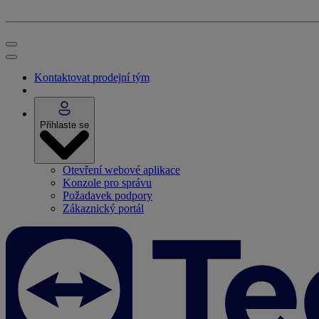
Kontaktovat prodejní tým
Přihlaste se
Otevření webové aplikace
Konzole pro správu
Požadavek podpory
Zákaznický portál