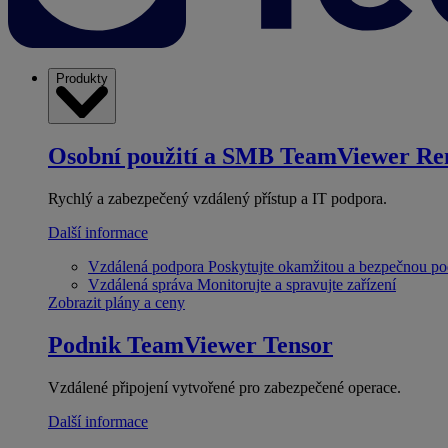
Produkty
Osobní použití a SMB
TeamViewer Re
Rychlý a zabezpečený vzdálený přístup a IT podpora.
Další informace
Vzdálená podpora
Poskytujte okamžitou a bezpečnou p
Vzdálená správa
Monitorujte a spravujte zařízení
Zobrazit plány a ceny
Podnik
TeamViewer Tensor
Vzdálené připojení vytvořené pro zabezpečené operace.
Další informace