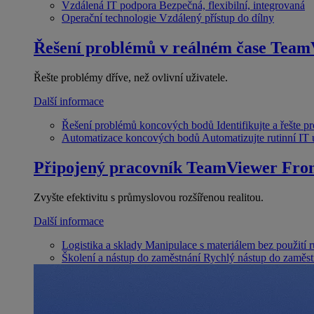
Vzdálená IT podpora
Bezpečná, flexibilní, integrovaná
Operační technologie
Vzdálený přístup do dílny
Řešení problémů v reálném čase
Team
Řešte problémy dříve, než ovlivní uživatele.
Další informace
Řešení problémů koncových bodů
Identifikujte a řešte 
Automatizace koncových bodů
Automatizujte rutinní IT
Připojený pracovník
TeamViewer Fron
Zvyšte efektivitu s průmyslovou rozšířenou realitou.
Další informace
Logistika a sklady
Manipulace s materiálem bez použití 
Školení a nástup do zaměstnání
Rychlý nástup do zaměst