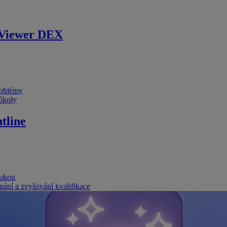
Viewer DEX
problémy
 úkoly
tline
rukou
nání a zvyšování kvalifikace