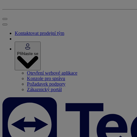
Kontaktovat prodejní tým
Přihlaste se
Otevření webové aplikace
Konzole pro správu
Požadavek podpory
Zákaznický portál