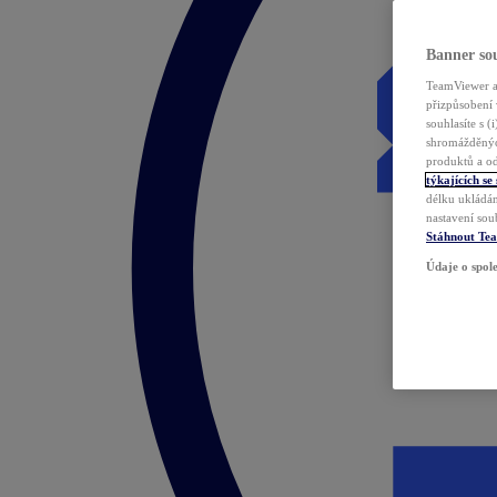
Banner sou
TeamViewer a 
přizpůsobení 
souhlasíte s 
shromážděnýc
produktů a od
týkajících se
délku ukládán
nastavení sou
Stáhnout Te
Údaje o spole