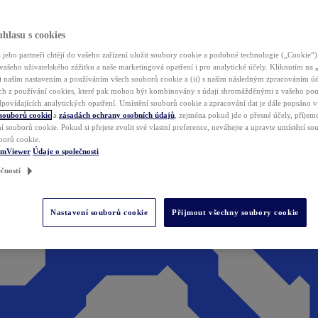
hlasu s cookies
jeho partneři chtějí do vašeho zařízení uložit soubory cookie a podobné technologie („Cookie“)
vašeho uživatelského zážitku a naše marketingová opatření i pro analytické účely. Kliknutím na
(i) naším nastavením a používáním všech souborů cookie a (ii) s naším následným zpracováním ú
h z používání cookies, které pak mohou být kombinovány s údaji shromážděnými z vašeho pou
povídajících analytických opatření. Umístění souborů cookie a zpracování dat je dále popsáno 
 souborů cookie
a
zásadách ochrany osobních údajů
, zejména pokud jde o přesné účely, příjemce
í souborů cookie. Pokud si přejete zvolit své vlastní preference, neváhejte a upravte umístění s
borů cookie.
amViewer
Údaje o společnosti
čnosti
Nastavení souborů cookie
Přijmout všechny soubory cookie