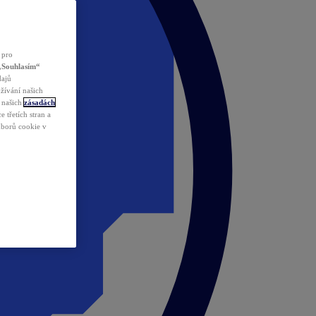
 pro
„Souhlasím“
dajů
žívání našich
v našich
zásadách
 třetích stran a
ouborů cookie v