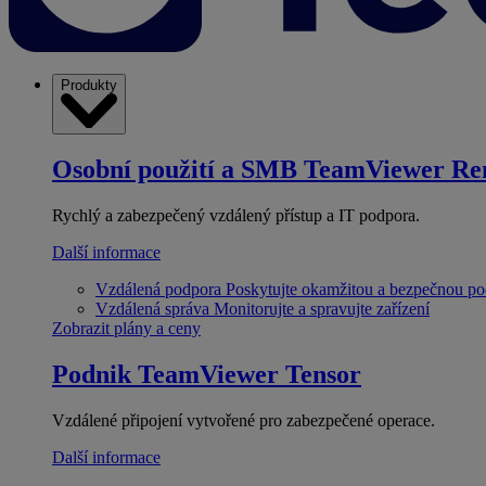
Produkty
Osobní použití a SMB
TeamViewer Re
Rychlý a zabezpečený vzdálený přístup a IT podpora.
Další informace
Vzdálená podpora
Poskytujte okamžitou a bezpečnou p
Vzdálená správa
Monitorujte a spravujte zařízení
Zobrazit plány a ceny
Podnik
TeamViewer Tensor
Vzdálené připojení vytvořené pro zabezpečené operace.
Další informace