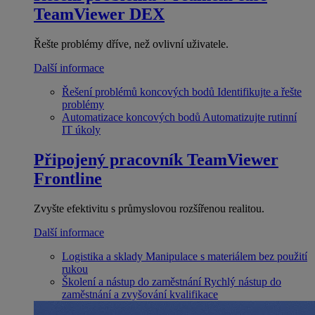
TeamViewer DEX
Řešte problémy dříve, než ovlivní uživatele.
Další informace
Řešení problémů koncových bodů
Identifikujte a řešte
problémy
Automatizace koncových bodů
Automatizujte rutinní
IT úkoly
Připojený pracovník
TeamViewer
Frontline
Zvyšte efektivitu s průmyslovou rozšířenou realitou.
Další informace
Logistika a sklady
Manipulace s materiálem bez použití
rukou
Školení a nástup do zaměstnání
Rychlý nástup do
zaměstnání a zvyšování kvalifikace