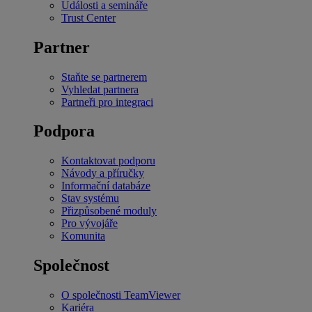
Události a semináře
Trust Center
Partner
Staňte se partnerem
Vyhledat partnera
Partneři pro integraci
Podpora
Kontaktovat podporu
Návody a příručky
Informační databáze
Stav systému
Přizpůsobené moduly
Pro vývojáře
Komunita
Společnost
O společnosti TeamViewer
Kariéra