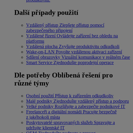
Další případy použití
Vzdálený přístup
Zlepšete přístup pomocí
zabezpečeného připojení
Vzdálené řízení
Ovládejte zařízení bez ohledu na
platformu
Vzdálená plocha
Zvyšujte produktivitu odkudkoli
Wake-on-LAN
Povolte vzdálenou aktivaci zařízení
Sdílení obrazovky
Vizuální komunikace v reálném čase
Smart Service
Zjednodušte poprodejní operace
Dle potřeby
Oblíbená řešení pro
různé týmy
Osobní použití
Přístup k zařízením odkudkoliv
Malé podniky
Zjednodušte vzdálený přístup a podporu
Velké podniky
Rozšiřujte a zabezpečte podnikové IT
Freelanceři a digitální nomádi
Pracujte bezpečně
z jakéhokoli místa
Poskytovatelé spravovaných služeb
Spravujte a
udržujte klientské IT