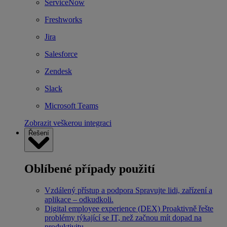
ServiceNow
Freshworks
Jira
Salesforce
Zendesk
Slack
Microsoft Teams
Zobrazit veškerou integraci
Řešení
Oblíbené případy použití
Vzdálený přístup a podpora
Spravujte lidi, zařízení a
aplikace – odkudkoli.
Digital employee experience (DEX)
Proaktivně řešte
problémy týkající se IT, než začnou mít dopad na
produktivitu.