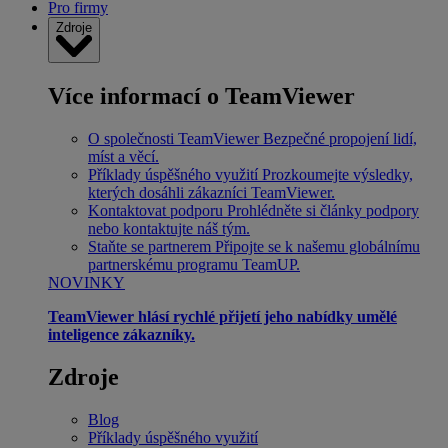
Pro firmy
Zdroje
Více informací o TeamViewer
O společnosti TeamViewer
Bezpečné propojení lidí,
míst a věcí.
Příklady úspěšného využití
Prozkoumejte výsledky,
kterých dosáhli zákazníci TeamViewer.
Kontaktovat podporu
Prohlédněte si články podpory
nebo kontaktujte náš tým.
Staňte se partnerem
Připojte se k našemu globálnímu
partnerskému programu TeamUP.
NOVINKY
TeamViewer hlásí rychlé přijetí jeho nabídky umělé
inteligence zákazníky.
Zdroje
Blog
Příklady úspěšného využití