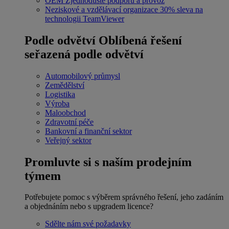
OEM
Zjednodušte podporu a provoz
Neziskové a vzdělávací organizace
30% sleva na
technologii TeamViewer
Podle odvětví
Oblíbená řešení
seřazená podle odvětví
Automobilový průmysl
Zemědělství
Logistika
Výroba
Maloobchod
Zdravotní péče
Bankovní a finanční sektor
Veřejný sektor
Promluvte si s naším prodejním
týmem
Potřebujete pomoc s výběrem správného řešení, jeho zadáním
a objednáním nebo s upgradem licence?
Sdělte nám své požadavky