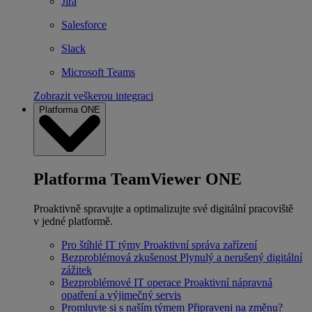
Jira
Salesforce
Slack
Microsoft Teams
Zobrazit veškerou integraci
Platforma ONE
Platforma TeamViewer ONE
Proaktivně spravujte a optimalizujte své digitální pracoviště
v jedné platformě.
Pro štíhlé IT týmy
Proaktivní správa zařízení
Bezproblémová zkušenost
Plynulý a nerušený digitální
zážitek
Bezproblémové IT operace
Proaktivní nápravná
opatření a výjimečný servis
Promluvte si s naším týmem
Připraveni na změnu?