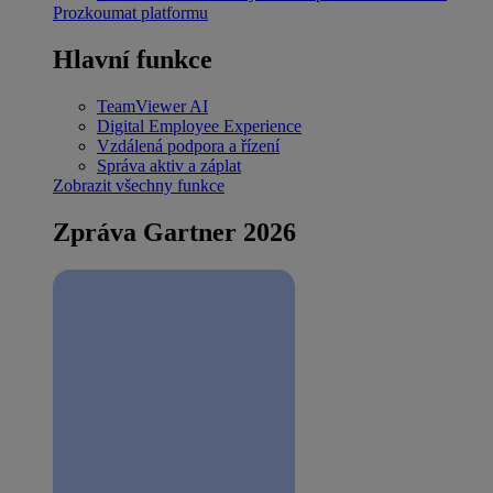
Prozkoumat platformu
Hlavní funkce
TeamViewer AI
Digital Employee Experience
Vzdálená podpora a řízení
Správa aktiv a záplat
Zobrazit všechny funkce
Zpráva Gartner 2026