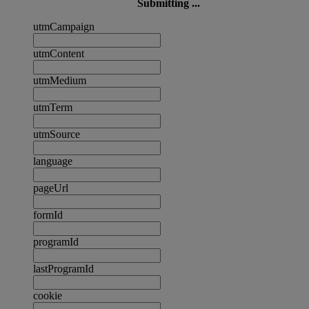
Submitting ...
utmCampaign
utmContent
utmMedium
utmTerm
utmSource
language
pageUrl
formId
programId
lastProgramId
cookie