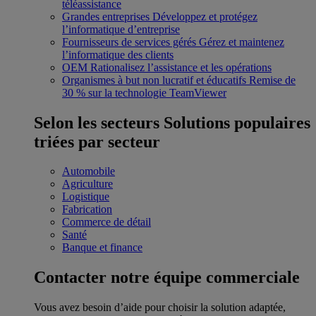
téléassistance
Grandes entreprises
Développez et protégez
l’informatique d’entreprise
Fournisseurs de services gérés
Gérez et maintenez
l’informatique des clients
OEM
Rationalisez l’assistance et les opérations
Organismes à but non lucratif et éducatifs
Remise de
30 % sur la technologie TeamViewer
Selon les secteurs
Solutions populaires
triées par secteur
Automobile
Agriculture
Logistique
Fabrication
Commerce de détail
Santé
Banque et finance
Contacter notre équipe commerciale
Vous avez besoin d’aide pour choisir la solution adaptée,