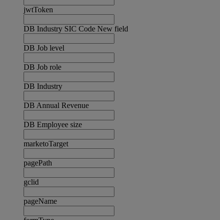
jwtToken
DB Industry SIC Code New field
DB Job level
DB Job role
DB Industry
DB Annual Revenue
DB Employee size
marketoTarget
pagePath
gclid
pageName