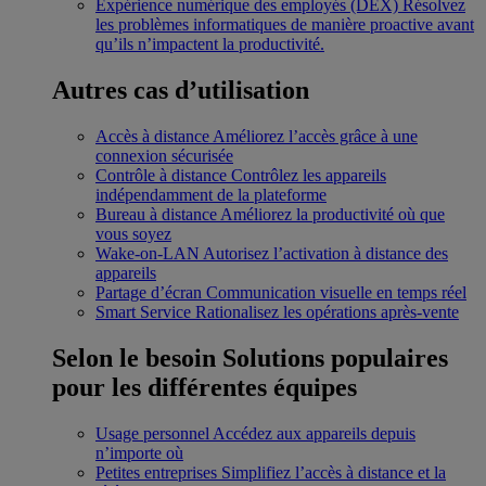
Expérience numérique des employés (DEX)
Résolvez
les problèmes informatiques de manière proactive avant
qu’ils n’impactent la productivité.
Autres cas d’utilisation
Accès à distance
Améliorez l’accès grâce à une
connexion sécurisée
Contrôle à distance
Contrôlez les appareils
indépendamment de la plateforme
Bureau à distance
Améliorez la productivité où que
vous soyez
Wake-on-LAN
Autorisez l’activation à distance des
appareils
Partage d’écran
Communication visuelle en temps réel
Smart Service
Rationalisez les opérations après-vente
Selon le besoin
Solutions populaires
pour les différentes équipes
Usage personnel
Accédez aux appareils depuis
n’importe où
Petites entreprises
Simplifiez l’accès à distance et la