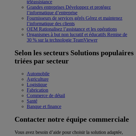
téléassistance
Grandes entreprises
Développez et protégez
l’informatique d’entreprise
Fournisseurs de services gérés
Gérez et maintenez
l’informatique des clients
OEM
Rationalisez l’assistance et les opérations
Organismes à but non lucratif et éducatifs
Remise de
30 % sur la technologie TeamViewer
Selon les secteurs
Solutions populaires
triées par secteur
Automobile
Agriculture
Logistique
Fabrication
Commerce de détail
Santé
Banque et finance
Contacter notre équipe commerciale
Vous avez besoin d’aide pour choisir la solution adaptée,