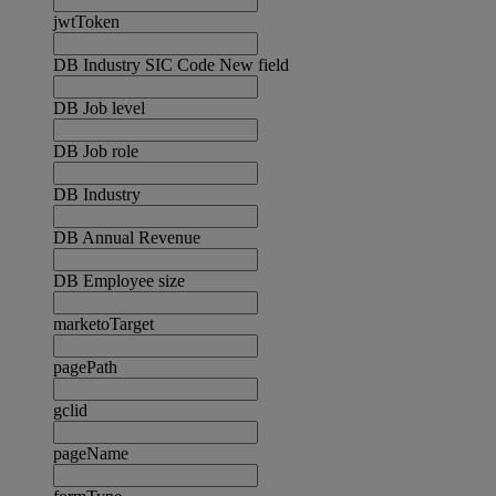
jwtToken
DB Industry SIC Code New field
DB Job level
DB Job role
DB Industry
DB Annual Revenue
DB Employee size
marketoTarget
pagePath
gclid
pageName