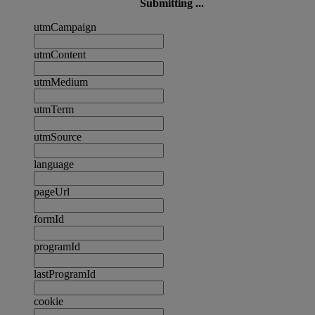
Submitting ...
utmCampaign
utmContent
utmMedium
utmTerm
utmSource
language
pageUrl
formId
programId
lastProgramId
cookie