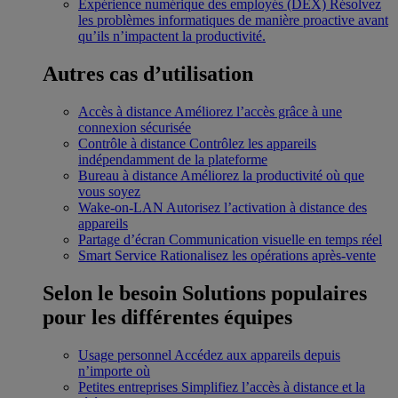
Expérience numérique des employés (DEX)
Résolvez
les problèmes informatiques de manière proactive avant
qu’ils n’impactent la productivité.
Autres cas d’utilisation
Accès à distance
Améliorez l’accès grâce à une
connexion sécurisée
Contrôle à distance
Contrôlez les appareils
indépendamment de la plateforme
Bureau à distance
Améliorez la productivité où que
vous soyez
Wake-on-LAN
Autorisez l’activation à distance des
appareils
Partage d’écran
Communication visuelle en temps réel
Smart Service
Rationalisez les opérations après-vente
Selon le besoin
Solutions populaires
pour les différentes équipes
Usage personnel
Accédez aux appareils depuis
n’importe où
Petites entreprises
Simplifiez l’accès à distance et la