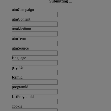
Submitting ...
utmCampaign
utmContent
utmMedium
utmTerm
utmSource
language
pageUrl
formId
programId
lastProgramId
cookie