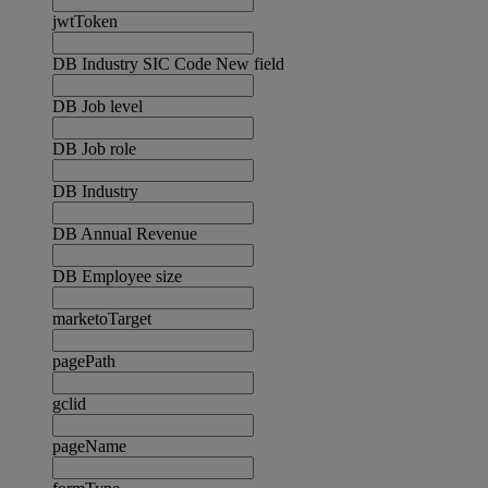
jwtToken
DB Industry SIC Code New field
DB Job level
DB Job role
DB Industry
DB Annual Revenue
DB Employee size
marketoTarget
pagePath
gclid
pageName