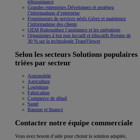
téléassistance
Grandes entreprises
Développez et protégez
l’informatique d’entreprise
Fournisseurs de services gérés
Gérez et maintenez
l’informatique des clients
OEM
Rationalisez l’assistance et les opérations
Organismes à but non lucratif et éducatifs
Remise de
30 % sur la technologie TeamViewer
Selon les secteurs
Solutions populaires
triées par secteur
Automobile
Agriculture
Logistique
Fabrication
Commerce de détail
Santé
Banque et finance
Contacter notre équipe commerciale
Vous avez besoin d’aide pour choisir la solution adaptée,