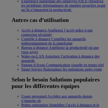
Expérience numérique des employés (DEX)
Résolvez
les problèmes informatiques de manière proactive avant
qu’ils n’impactent la productivité.
Autres cas d’utilisation
Accès à distance
Améliorez l’accès grâce à une
connexion sécurisée
Contrôle à distance
Contrôlez les appareils
indépendamment de la plateforme
Bureau à distance
Améliorez la productivité où que
vous soyez
Wake-on-LAN
Autorisez l’activation à distance des
appareils
Partage d’écran
Communication visuelle en temps réel
Smart Service
Rationalisez les opérations après-vente
Selon le besoin
Solutions populaires
pour les différentes équipes
Usage personnel
Accédez aux appareils depuis
n’importe où
Petites entreprises
Simplifiez l’accès à distance et la