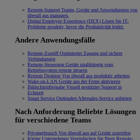
Remote-Support
Teams, Geräte und Anwendungen von
überall aus managen.
Digital Employee Experience (DEX)
Lösen Sie IT-
Probleme proaktiv, bevor die Produktivität leidet.
Andere Anwendungsfälle
Remote-Zugriff
Optimierter Zugang und sichere
Verbindungen
Remote-Steuerung
Geräte unabhängig vom
Betriebssystem remote steuern
Remote Desktop
Von überall aus produktiv arbeiten
Wake-on-LAN
Geräte aus der Ferne aktivieren
Bildschirmfreigabe
Visuell gestützter Support in
Echtzeit
Smart Service
Optimalen Aftersales-Service anbieten
Nach Anforderung
Beliebte Lösungen
für verschiedene Teams
Privatgebrauch
Von überall aus auf Geräte zugreifen
Kleine Unternehmen
Vereinfachen Sie Ihren Remote-