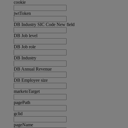
cookie
jwtToken
DB Industry SIC Code New field
DB Job level
DB Job role
DB Industry
DB Annual Revenue
DB Employee size
marketoTarget
pagePath
gclid
pageName