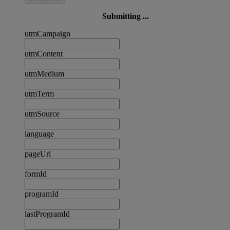
Submitting ...
utmCampaign
utmContent
utmMedium
utmTerm
utmSource
language
pageUrl
formId
programId
lastProgramId