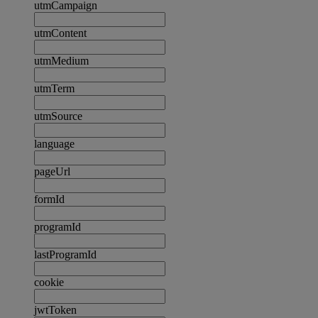
utmCampaign
utmContent
utmMedium
utmTerm
utmSource
language
pageUrl
formId
programId
lastProgramId
cookie
jwtToken