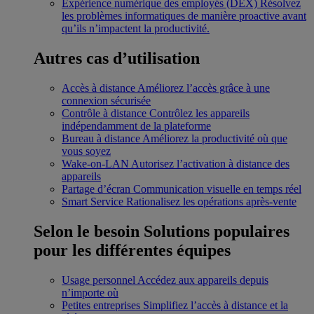
Expérience numérique des employés (DEX)
Résolvez
les problèmes informatiques de manière proactive avant
qu’ils n’impactent la productivité.
Autres cas d’utilisation
Accès à distance
Améliorez l’accès grâce à une
connexion sécurisée
Contrôle à distance
Contrôlez les appareils
indépendamment de la plateforme
Bureau à distance
Améliorez la productivité où que
vous soyez
Wake-on-LAN
Autorisez l’activation à distance des
appareils
Partage d’écran
Communication visuelle en temps réel
Smart Service
Rationalisez les opérations après-vente
Selon le besoin
Solutions populaires
pour les différentes équipes
Usage personnel
Accédez aux appareils depuis
n’importe où
Petites entreprises
Simplifiez l’accès à distance et la