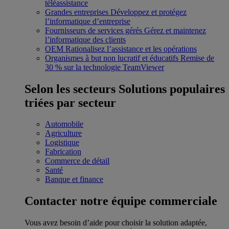
téléassistance
Grandes entreprises
Développez et protégez
l’informatique d’entreprise
Fournisseurs de services gérés
Gérez et maintenez
l’informatique des clients
OEM
Rationalisez l’assistance et les opérations
Organismes à but non lucratif et éducatifs
Remise de
30 % sur la technologie TeamViewer
Selon les secteurs
Solutions populaires
triées par secteur
Automobile
Agriculture
Logistique
Fabrication
Commerce de détail
Santé
Banque et finance
Contacter notre équipe commerciale
Vous avez besoin d’aide pour choisir la solution adaptée,