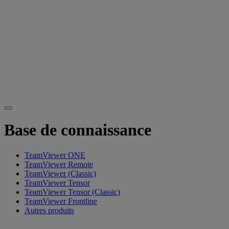
Base de connaissance
TeamViewer ONE
TeamViewer Remote
TeamViewer (Classic)
TeamViewer Tensor
TeamViewer Tensor (Classic)
TeamViewer Frontline
Autres produits