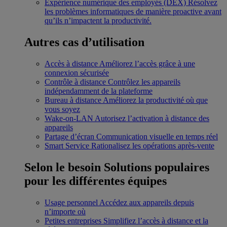
Expérience numérique des employés (DEX)
Résolvez
les problèmes informatiques de manière proactive avant
qu’ils n’impactent la productivité.
Autres cas d’utilisation
Accès à distance
Améliorez l’accès grâce à une
connexion sécurisée
Contrôle à distance
Contrôlez les appareils
indépendamment de la plateforme
Bureau à distance
Améliorez la productivité où que
vous soyez
Wake-on-LAN
Autorisez l’activation à distance des
appareils
Partage d’écran
Communication visuelle en temps réel
Smart Service
Rationalisez les opérations après-vente
Selon le besoin
Solutions populaires
pour les différentes équipes
Usage personnel
Accédez aux appareils depuis
n’importe où
Petites entreprises
Simplifiez l’accès à distance et la