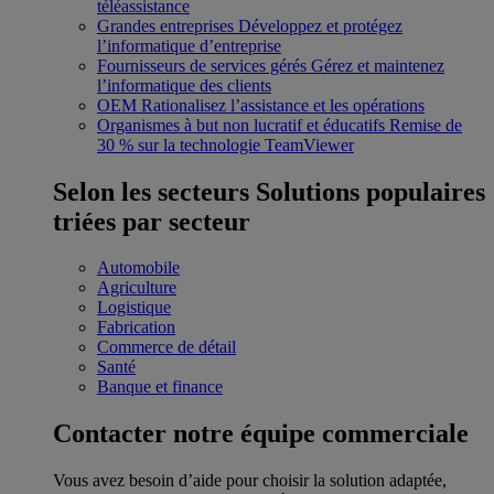
téléassistance
Grandes entreprises
Développez et protégez
l’informatique d’entreprise
Fournisseurs de services gérés
Gérez et maintenez
l’informatique des clients
OEM
Rationalisez l’assistance et les opérations
Organismes à but non lucratif et éducatifs
Remise de
30 % sur la technologie TeamViewer
Selon les secteurs
Solutions populaires
triées par secteur
Automobile
Agriculture
Logistique
Fabrication
Commerce de détail
Santé
Banque et finance
Contacter notre équipe commerciale
Vous avez besoin d’aide pour choisir la solution adaptée,