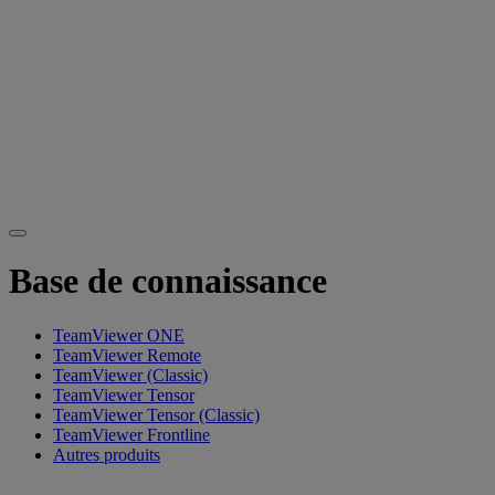
Base de connaissance
TeamViewer ONE
TeamViewer Remote
TeamViewer (Classic)
TeamViewer Tensor
TeamViewer Tensor (Classic)
TeamViewer Frontline
Autres produits