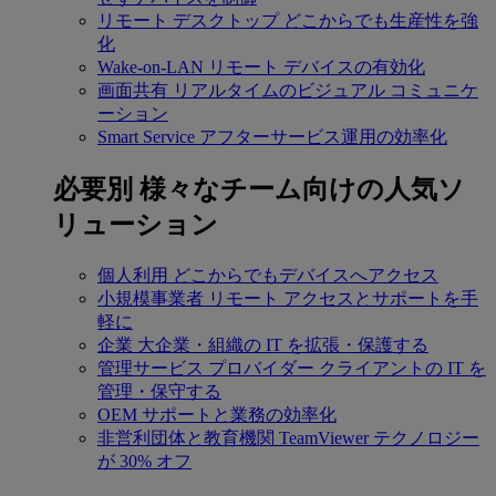
リモート デスクトップ
どこからでも生産性を強
化
Wake-on-LAN
リモート デバイスの有効化
画面共有
リアルタイムのビジュアル コミュニケ
ーション
Smart Service
アフターサービス運用の効率化
必要別
様々なチーム向けの人気ソ
リューション
個人利用
どこからでもデバイスへアクセス
小規模事業者
リモート アクセスとサポートを手
軽に
企業
大企業・組織の IT を拡張・保護する
管理サービス プロバイダー
クライアントの IT を
管理・保守する
OEM
サポートと業務の効率化
非営利団体と教育機関
TeamViewer テクノロジー
が 30% オフ