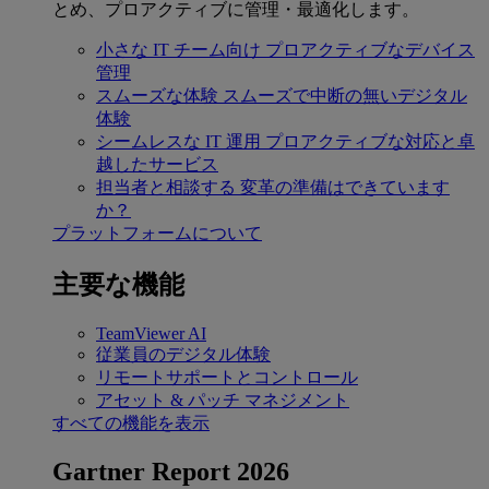
とめ、プロアクティブに管理・最適化します。
小さな IT チーム向け
プロアクティブなデバイス
管理
スムーズな体験
スムーズで中断の無いデジタル
体験
シームレスな IT 運用
プロアクティブな対応と卓
越したサービス
担当者と相談する
変革の準備はできています
か？
プラットフォームについて
主要な機能
TeamViewer AI
従業員のデジタル体験
リモートサポートとコントロール
アセット & パッチ マネジメント
すべての機能を表示
Gartner Report 2026