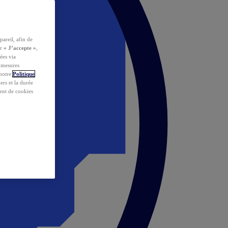
pareil, afin de
ur
« J’accepte »
,
ées via
s mesures
 notre
Politique
iers et la durée
ent de cookies