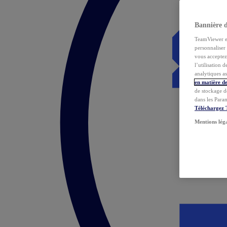
Bannière 
TeamViewer et 
personnaliser 
vous acceptez 
l’utilisation 
analytiques as
en matière de
de stockage d
dans les Para
Téléchargez
Mentions lég