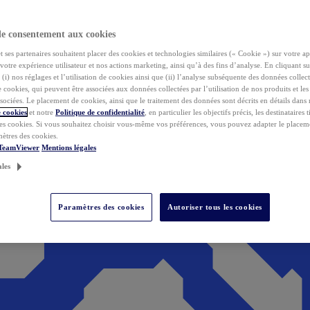
de consentement aux cookies
ses partenaires souhaitent placer des cookies et technologies similaires (« Cookie ») sur votre ap
votre expérience utilisateur et nos actions marketing, ainsi qu’à des fins d’analyse. En cliquant s
(i) nos réglages et l’utilisation de cookies ainsi que (ii) l’analyse subséquente des données collect
de cookies, qui peuvent être associées aux données collectées par l’utilisation de nos produits et le
sociées. Le placement de cookies, ainsi que le traitement des données sont décrits en détails dans
 cookies
et notre
Politique de confidentialité
, en particulier les objectifs précis, les destinataires t
es cookies. Si vous souhaitez choisir vous-même vos préférences, vous pouvez adapter le placem
mètres des cookies.
 TeamViewer
Mentions légales
ales
Paramètres des cookies
Autoriser tous les cookies