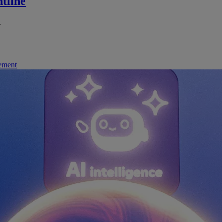
tline
.
nement