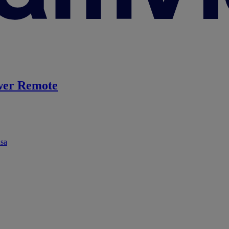
er Remote
ása