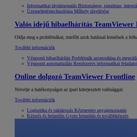
Informatikai távtámogatás
Biztonságos, rugalmas, integrá
Üzemeltetéstechnológia
Műhely távelérése
Valós idejű hibaelhárítás
TeamViewer
Oldja meg a problémákat, mielőtt azok hatással lennének a felh
További információk
Végponti hibaelhárítás
Problémák azonosítása és megold
Végponti automatizálás
Rendszeres informatikai feladato
Online dolgozó
TeamViewer Frontline
Növelje a hatékonyságot az ipari kiterjesztett valósággal.
További információk
Logisztika és raktározás
Kézmentes anyagmozgatás
Képzés és betanítás
Gyors betanítás és továbbképzés