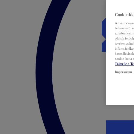
Cookie-kka
A TeamViewer 
felhasználói 
gombra kattin
adatok feldol
tevékenységek
információka
használatának 
cookie-kat a c
Töltse le a 
Impresszum