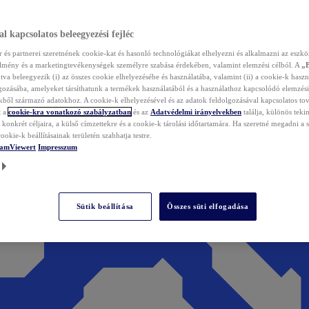
l kapcsolatos beleegyezési fejléc
és partnerei szeretnének cookie-kat és hasonló technológiákat elhelyezni és alkalmazni az eszkö
élmény és a marketingtevékenységek személyre szabása érdekében, valamint elemzési célból. A
„
tva beleegyezik (i) az összes cookie elhelyezésébe és használatába, valamint (ii) a cookie-k haszn
gozásába, amelyeket társíthatunk a termékek használatából és a használathoz kapcsolódó elemzési
ből származó adatokhoz. A cookie-k elhelyezésével és az adatok feldolgozásával kapcsolatos to
t a
cookie-kra vonatkozó szabályzatban
és az
Adatvédelmi irányelvekben
találja, különös tekin
konkrét céljaira, a külső címzettekre és a cookie-k tárolási időtartamára. Ha szeretné megadni a saj
ookie-k beállításainak területén szabhatja testre.
TeamViewert
Impresszum
Sütik beállítása
Összes süti elfogadása