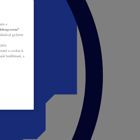
zén a
Beleegyezem”
álatával gyűjtött
vábbi
tettel a cookie-k
át beállításait, a