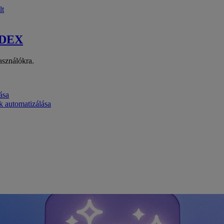
lt
 DEX
asználókra.
ása
k automatizálása