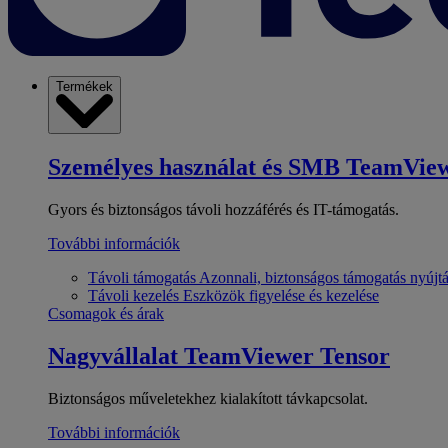
Termékek
Személyes használat és SMB
TeamView
Gyors és biztonságos távoli hozzáférés és IT-támogatás.
További információk
Távoli támogatás
Azonnali, biztonságos támogatás nyújt
Távoli kezelés
Eszközök figyelése és kezelése
Csomagok és árak
Nagyvállalat
TeamViewer Tensor
Biztonságos műveletekhez kialakított távkapcsolat.
További információk