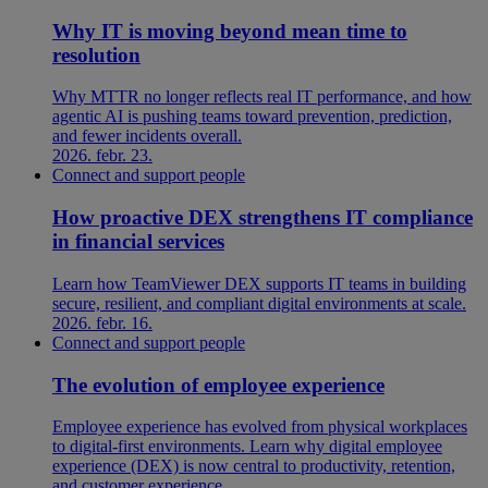
Why IT is moving beyond mean time to
resolution
Why MTTR no longer reflects real IT performance, and how
agentic AI is pushing teams toward prevention, prediction,
and fewer incidents overall.
2026. febr. 23.
Connect and support people
How proactive DEX strengthens IT compliance
in financial services
Learn how TeamViewer DEX supports IT teams in building
secure, resilient, and compliant digital environments at scale.
2026. febr. 16.
Connect and support people
The evolution of employee experience
Employee experience has evolved from physical workplaces
to digital-first environments. Learn why digital employee
experience (DEX) is now central to productivity, retention,
and customer experience.