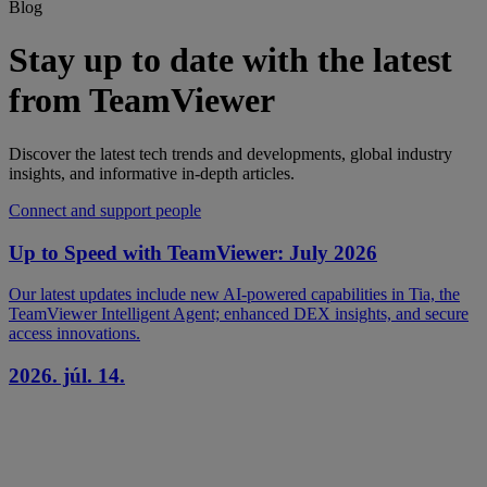
Blog
Stay up to date with the latest
from TeamViewer
Discover the latest tech trends and developments, global industry
insights, and informative in-depth articles.
Connect and support people
Up to Speed with TeamViewer: July 2026
Our latest updates include new AI-powered capabilities in Tia, the
TeamViewer Intelligent Agent; enhanced DEX insights, and secure
access innovations.
2026. júl. 14.