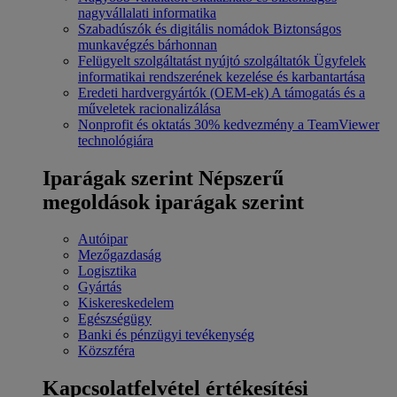
nagyvállalati informatika
Szabadúszók és digitális nomádok
Biztonságos
munkavégzés bárhonnan
Felügyelt szolgáltatást nyújtó szolgáltatók
Ügyfelek
informatikai rendszerének kezelése és karbantartása
Eredeti hardvergyártók (OEM-ek)
A támogatás és a
műveletek racionalizálása
Nonprofit és oktatás
30% kedvezmény a TeamViewer
technológiára
Iparágak szerint
Népszerű
megoldások iparágak szerint
Autóipar
Mezőgazdaság
Logisztika
Gyártás
Kiskereskedelem
Egészségügy
Banki és pénzügyi tevékenység
Közszféra
Kapcsolatfelvétel értékesítési