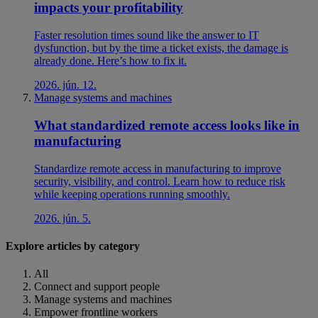
impacts your profitability
Faster resolution times sound like the answer to IT
dysfunction, but by the time a ticket exists, the damage is
already done. Here’s how to fix it.
2026. jún. 12.
Manage systems and machines
What standardized remote access looks like in
manufacturing
Standardize remote access in manufacturing to improve
security, visibility, and control. Learn how to reduce risk
while keeping operations running smoothly.
2026. jún. 5.
Explore articles by category
All
Connect and support people
Manage systems and machines
Empower frontline workers