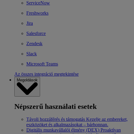
ServiceNow
Freshworks
Jira
Salesforce
Zendesk
Slack
Microsoft Teams
Az összes integráció megtekintése
Megoldások
Népszerű használati esetek
Távoli hozzáférés és támogatás
Kezelje az embereket,
eszközöket és alkalmazásokat – bárhonnan.
Digitális munkavállalói élmény (DEX)
Proaktívan