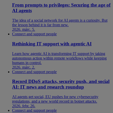
From prompts to privileges: Securing the age of
AI agents
The idea of a social network for AI agents is a curiosity. But
the lesson behind it is far from new.
2026. márc. 5.
Connect and support people
Rethinking IT support with agentic AI
Learn how agentic AI is transforming IT support by taking
autonomous action within remote workflows while keeping
humans in control.
2026. márc. 2.
Connect and support people
Record DDoS attacks, security push, and social
AI: IT news and research roundup
AI agents get social, EU pushes for new cybersecurity
regulations, and a new world record in botnet attacks.
2026. febr. 26.
Connect and support people