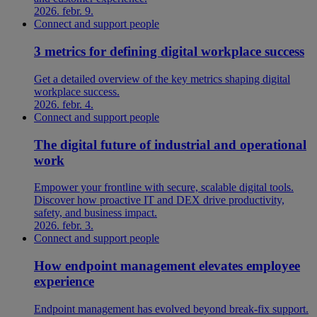
2026. febr. 9.
Connect and support people
3 metrics for defining digital workplace success
Get a detailed overview of the key metrics shaping digital
workplace success.
2026. febr. 4.
Connect and support people
The digital future of industrial and operational
work
Empower your frontline with secure, scalable digital tools.
Discover how proactive IT and DEX drive productivity,
safety, and business impact.
2026. febr. 3.
Connect and support people
How endpoint management elevates employee
experience
Endpoint management has evolved beyond break-fix support.