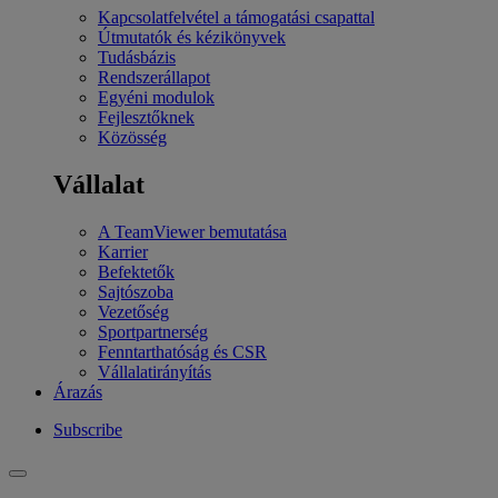
Kapcsolatfelvétel a támogatási csapattal
Útmutatók és kézikönyvek
Tudásbázis
Rendszerállapot
Egyéni modulok
Fejlesztőknek
Közösség
Vállalat
A TeamViewer bemutatása
Karrier
Befektetők
Sajtószoba
Vezetőség
Sportpartnerség
Fenntarthatóság és CSR
Vállalatirányítás
Árazás
Subscribe