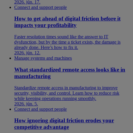
2026. jún. 17.
Connect and support people
How to get ahead of digital friction before it
impacts your profitability
Faster resolution times sound like the answer to IT
dysfunction, but by the time a ticket exists, the damage is
already done. Here’s how to fix it.
2026. jún. 12.
Manage systems and machines
What standardized remote access looks like in
manufacturing
Standardize remote access in manufacturing to improve
security, visibility, and control. Learn how to reduce risk
while keeping operations running smoothly.
2026. jún. 5.
Connect and support people
How ignoring digital friction erodes your
competitive advantage