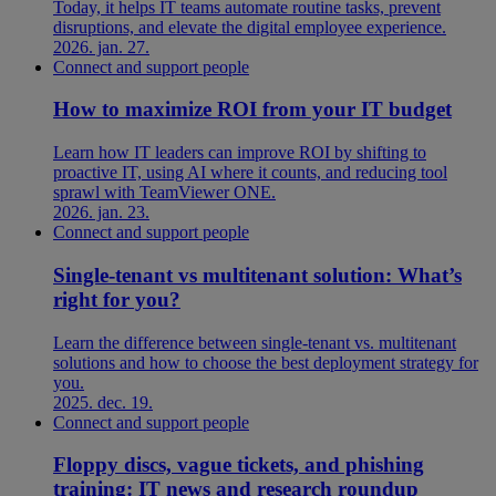
Today, it helps IT teams automate routine tasks, prevent
disruptions, and elevate the digital employee experience.
2026. jan. 27.
Connect and support people
How to maximize ROI from your IT budget
Learn how IT leaders can improve ROI by shifting to
proactive IT, using AI where it counts, and reducing tool
sprawl with TeamViewer ONE.
2026. jan. 23.
Connect and support people
Single-tenant vs multitenant solution: What’s
right for you?
Learn the difference between single-tenant vs. multitenant
solutions and how to choose the best deployment strategy for
you.
2025. dec. 19.
Connect and support people
Floppy discs, vague tickets, and phishing
training: IT news and research roundup