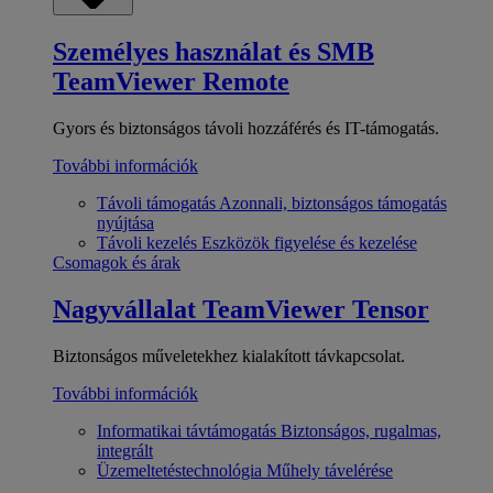
Személyes használat és SMB
TeamViewer Remote
Gyors és biztonságos távoli hozzáférés és IT-támogatás.
További információk
Távoli támogatás
Azonnali, biztonságos támogatás
nyújtása
Távoli kezelés
Eszközök figyelése és kezelése
Csomagok és árak
Nagyvállalat
TeamViewer Tensor
Biztonságos műveletekhez kialakított távkapcsolat.
További információk
Informatikai távtámogatás
Biztonságos, rugalmas,
integrált
Üzemeltetéstechnológia
Műhely távelérése