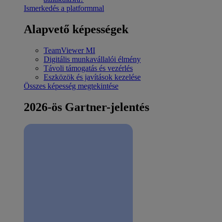
Ismerkedés a platformmal
Alapvető képességek
TeamViewer MI
Digitális munkavállalói élmény
Távoli támogatás és vezérlés
Eszközök és javítások kezelése
Összes képesség megtekintése
2026-ös Gartner-jelentés