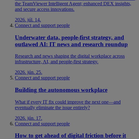
the TeamViewer Intelligent Agent; enhanced DEX insights,
and secure access innovations.
2026. júl. 14.
Connect and support people
Underwater data, people-first strategy, and
outlawed AI: IT news and research roundup
Research and news shaping the digital workplace across
infrastructure, AI, and people-first strategy.
2026. jún. 25.
Connect and support people
Building the autonomous workplace
What if every IT fix could improve the next one—and
eventually eliminate the issue entirely?
2026. jún. 17.
Connect and support people
How to get ahead of digital friction before it