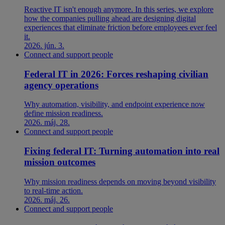
Reactive IT isn't enough anymore. In this series, we explore
how the companies pulling ahead are designing digital
experiences that eliminate friction before employees ever feel
it.
2026. jún. 3.
Connect and support people
Federal IT in 2026: Forces reshaping civilian
agency operations
Why automation, visibility, and endpoint experience now
define mission readiness.
2026. máj. 28.
Connect and support people
Fixing federal IT: Turning automation into real
mission outcomes
Why mission readiness depends on moving beyond visibility
to real-time action.
2026. máj. 26.
Connect and support people