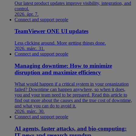
Our latest product updates improve visibility, integration, and
control.
2026. ápr. 7.
Connect and support people
TeamViewer ONE UI updates
Less clicking around. More getting things done.
2026. márc. 31.
Connect and support people
Managing downtime: How to minimize
disruption and maximize efficiency
What would happen if a critical system in your organization
failed? Downtime can happen anywhere, so when it does,
you and your team need to be prepared. Read this article to
find out more about the causes and the true cost of downtime,
and what you can do to avoid it.
2026. márc. 30.
Connect and support people
AI agents, faster attacks, and bio-computing:
IT news and research roundup