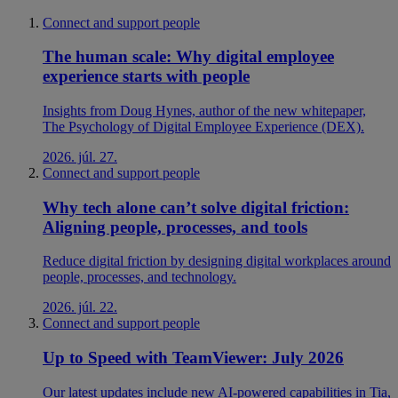
Connect and support people
The human scale: Why digital employee
experience starts with people
Insights from Doug Hynes, author of the new whitepaper,
The Psychology of Digital Employee Experience (DEX).
2026. júl. 27.
Connect and support people
Why tech alone can’t solve digital friction:
Aligning people, processes, and tools
Reduce digital friction by designing digital workplaces around
people, processes, and technology.
2026. júl. 22.
Connect and support people
Up to Speed with TeamViewer: July 2026
Our latest updates include new AI-powered capabilities in Tia,