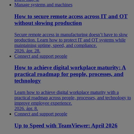
Manage systems and machines
How to secure remote access across IT and OT
without slowing production
Secure remote access in manufacturing doesn’t have to slow
production. Learn how to protect IT and OT systems while
maintaining uptime, speed, and compliance.
2026. ápr. 28.
Connect and support people
How to achieve digital workplace maturity: A
practical roadmap for people, processes, and
technology
Learn how to achieve digital workplace maturity with a
practical roadmap across people, processes, and technology to
improve employee experience.
2026. ápr. 8.
Connect and support people
Up to Speed with TeamViewer: April 2026