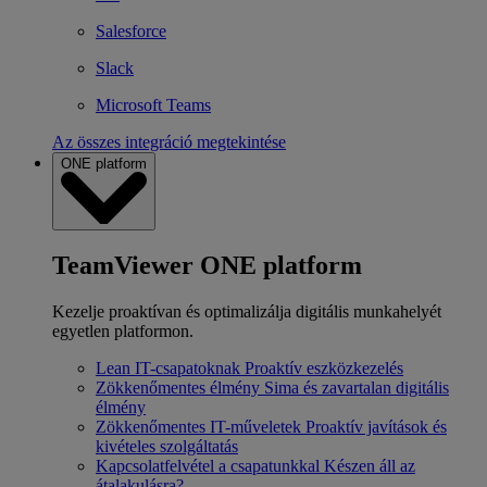
Salesforce
Slack
Microsoft Teams
Az összes integráció megtekintése
ONE platform
TeamViewer ONE platform
Kezelje proaktívan és optimalizálja digitális munkahelyét
egyetlen platformon.
Lean IT-csapatoknak
Proaktív eszközkezelés
Zökkenőmentes élmény
Sima és zavartalan digitális
élmény
Zökkenőmentes IT-műveletek
Proaktív javítások és
kivételes szolgáltatás
Kapcsolatfelvétel a csapatunkkal
Készen áll az
átalakulásra?