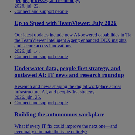
people, processes, and technology.
2026. júl. 22.
Connect and support people
Up to Speed with TeamViewer: July 2026
Our latest updates include new AI-powered capabilities in Tia,
the TeamViewer Intelligent Agent; enhanced DEX insights,
and secure access innovations.
2026. júl. 14.
Connect and support people
Underwater data, people-first strategy, and
outlawed AI: IT news and research roundup
Research and news shaping the digital workplace across
infrastructure, AI, and people-first strategy.
2026. jún. 25.
Connect and support people
Building the autonomous workplace
What if every IT fix could improve the next one—and
eventually eliminate the issue entirely?