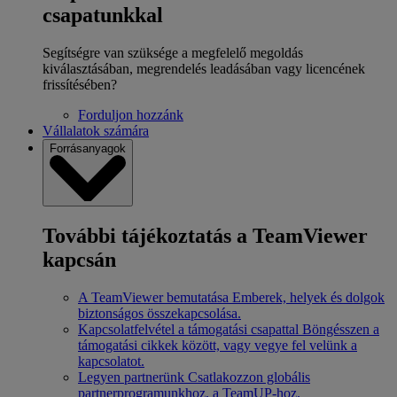
csapatunkkal
Segítségre van szüksége a megfelelő megoldás
kiválasztásában, megrendelés leadásában vagy licencének
frissítésében?
Forduljon hozzánk
Vállalatok számára
Forrásanyagok
További tájékoztatás a TeamViewer
kapcsán
A TeamViewer bemutatása
Emberek, helyek és dolgok
biztonságos összekapcsolása.
Kapcsolatfelvétel a támogatási csapattal
Böngésszen a
támogatási cikkek között, vagy vegye fel velünk a
kapcsolatot.
Legyen partnerünk
Csatlakozzon globális
partnerprogramunkhoz, a TeamUP-hoz.