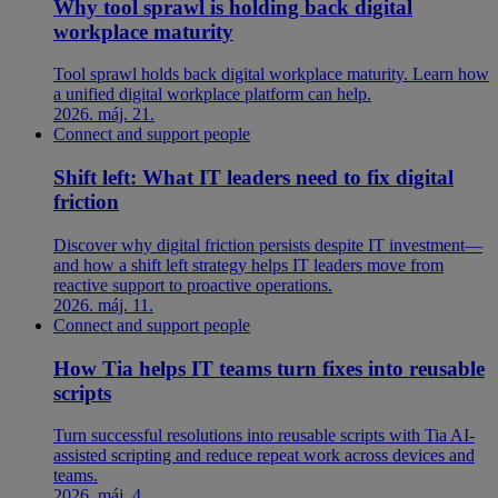
Why tool sprawl is holding back digital
workplace maturity
Tool sprawl holds back digital workplace maturity. Learn how
a unified digital workplace platform can help.
2026. máj. 21.
Connect and support people
Shift left: What IT leaders need to fix digital
friction
Discover why digital friction persists despite IT investment—
and how a shift left strategy helps IT leaders move from
reactive support to proactive operations.
2026. máj. 11.
Connect and support people
How Tia helps IT teams turn fixes into reusable
scripts
Turn successful resolutions into reusable scripts with Tia AI-
assisted scripting and reduce repeat work across devices and
teams.
2026. máj. 4.