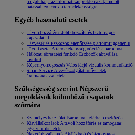
megoldhatja az informatikai problémákat, mielőtt
hatással lennének a termelékenységre.
Egyéb használati esetek
Távoli hozzáférés
Jobb hozzáférés biztonságos
kapcsolattal
Távvezérlés
Eszközök ellenőrzése platformfüggetlenül
Távoli asztal
A termelékenység növelése bárhonnan
Hálózati ébresztési funkció
Eszközök aktiválása
távolról
Képernyőmegosztás
Valós idejű vizuális kommunikáció
Smart Service
A vevőszolgálati műveletek
áramvonalassá tétele
Szükségesség szerint
Népszerű
megoldások különböző csapatok
számára
Személyes használat
Bárhonnan elérhető eszközök
Kisvállalkozások
A távoli hozzáférés és támogatás
egyszerűbbé tétele
Nagyobb vállalatok
Skálázható és biztonságos