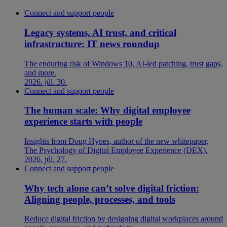
Connect and support people
Legacy systems, AI trust, and critical
infrastructure: IT news roundup
The enduring risk of Windows 10, AI-led patching, trust gaps,
and more.
2026. júl. 30.
Connect and support people
The human scale: Why digital employee
experience starts with people
Insights from Doug Hynes, author of the new whitepaper,
The Psychology of Digital Employee Experience (DEX).
2026. júl. 27.
Connect and support people
Why tech alone can’t solve digital friction:
Aligning people, processes, and tools
Reduce digital friction by designing digital workplaces around