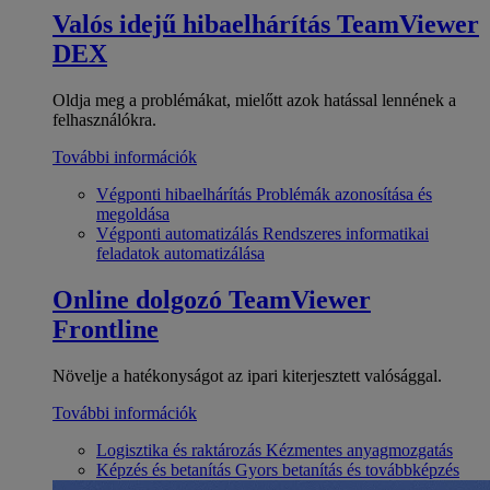
Valós idejű hibaelhárítás
TeamViewer
DEX
Oldja meg a problémákat, mielőtt azok hatással lennének a
felhasználókra.
További információk
Végponti hibaelhárítás
Problémák azonosítása és
megoldása
Végponti automatizálás
Rendszeres informatikai
feladatok automatizálása
Online dolgozó
TeamViewer
Frontline
Növelje a hatékonyságot az ipari kiterjesztett valósággal.
További információk
Logisztika és raktározás
Kézmentes anyagmozgatás
Képzés és betanítás
Gyors betanítás és továbbképzés