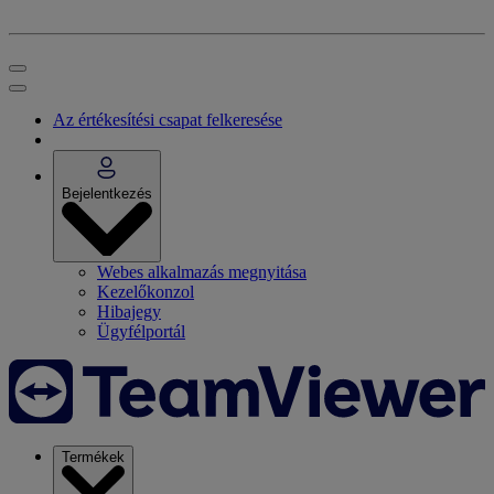
Az értékesítési csapat felkeresése
Bejelentkezés
Webes alkalmazás megnyitása
Kezelőkonzol
Hibajegy
Ügyfélportál
Termékek