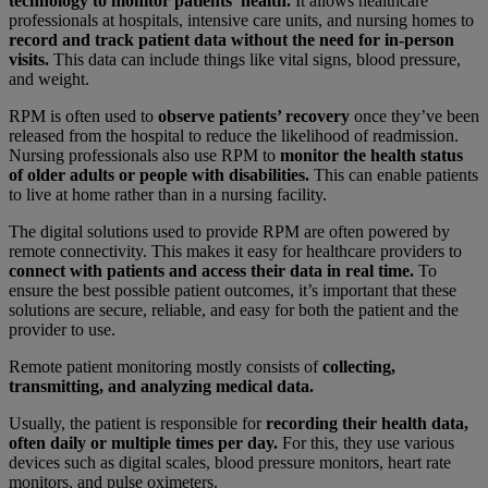
technology to monitor patients’ health.
It allows healthcare
professionals at hospitals, intensive care units, and nursing homes to
record and track patient data without the need for in-person
visits.
This data can include things like vital signs, blood pressure,
and weight.
RPM is often used to
observe patients’ recovery
once they’ve been
released from the hospital to reduce the likelihood of readmission.
Nursing professionals also use RPM to
monitor the health status
of older adults or people with disabilities.
This can enable patients
to live at home rather than in a nursing facility.
The digital solutions used to provide RPM are often powered by
remote connectivity. This makes it easy for healthcare providers to
connect with patients and access their data in real time.
To
ensure the best possible patient outcomes, it’s important that these
solutions are secure, reliable, and easy for both the patient and the
provider to use.
Remote patient monitoring mostly consists of
collecting,
transmitting, and analyzing medical data.
Usually, the patient is responsible for
recording their health data,
often daily or multiple times per day.
For this, they use various
devices such as digital scales, blood pressure monitors, heart rate
monitors, and pulse oximeters.