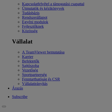
Kapcsolatfelvétel a támogatási csapattal
Útmutatók és kézikönyvek
Tudásbázis
Rendszerállapot
Egyéni modulok
Fejlesztőknek
Közösség
Vállalat
A TeamViewer bemutatása
Karrier
Befektetők
Sajtószoba
Vezetőség
Sportpartnerség
Fenntarthatóság és CSR
Vállalatirányítás
Árazás
Subscribe