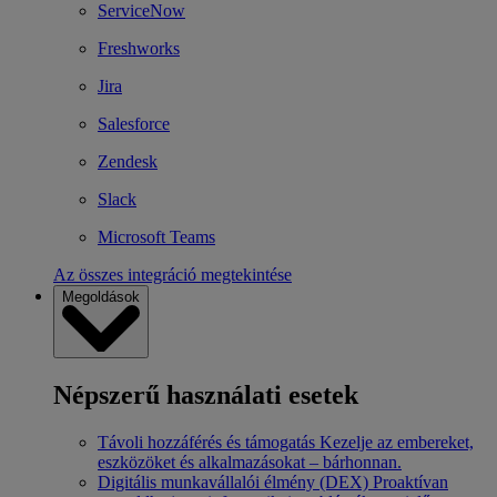
ServiceNow
Freshworks
Jira
Salesforce
Zendesk
Slack
Microsoft Teams
Az összes integráció megtekintése
Megoldások
Népszerű használati esetek
Távoli hozzáférés és támogatás
Kezelje az embereket,
eszközöket és alkalmazásokat – bárhonnan.
Digitális munkavállalói élmény (DEX)
Proaktívan