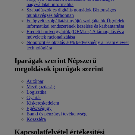
nagyvállalati informatika
Szabadúszók és digitális nomádok
Biztonságos
munkavégzés bárhonnan
Felügyelt szolgáltatást nyújtó szolgáltatók
Ügyfelek
informatikai rendszerének kezelése és karbantartása
Eredeti hardvergyártók (OEM-ek)
A támogatás és a
műveletek racionalizálása
Nonprofit és oktatás
30% kedvezmény a TeamViewer
technológiára
Iparágak szerint
Népszerű
megoldások iparágak szerint
Autóipar
Mezőgazdaság
Logisztika
Gyártás
Kiskereskedelem
Egészségügy
Banki és pénzügyi tevékenység
Közszféra
Kapcsolatfelvétel értékesítési