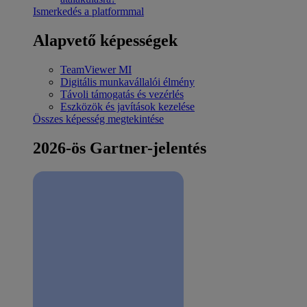
Ismerkedés a platformmal
Alapvető képességek
TeamViewer MI
Digitális munkavállalói élmény
Távoli támogatás és vezérlés
Eszközök és javítások kezelése
Összes képesség megtekintése
2026-ös Gartner-jelentés