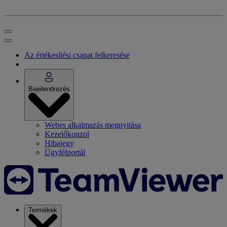
Az értékesítési csapat felkeresése
Bejelentkezés
Webes alkalmazás megnyitása
Kezelőkonzol
Hibajegy
Ügyfélportál
Termékek