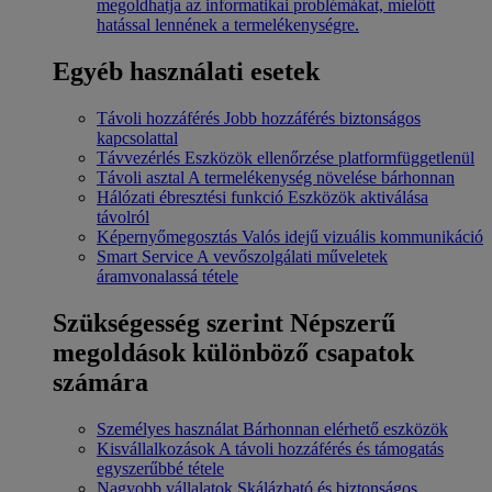
megoldhatja az informatikai problémákat, mielőtt
hatással lennének a termelékenységre.
Egyéb használati esetek
Távoli hozzáférés
Jobb hozzáférés biztonságos
kapcsolattal
Távvezérlés
Eszközök ellenőrzése platformfüggetlenül
Távoli asztal
A termelékenység növelése bárhonnan
Hálózati ébresztési funkció
Eszközök aktiválása
távolról
Képernyőmegosztás
Valós idejű vizuális kommunikáció
Smart Service
A vevőszolgálati műveletek
áramvonalassá tétele
Szükségesség szerint
Népszerű
megoldások különböző csapatok
számára
Személyes használat
Bárhonnan elérhető eszközök
Kisvállalkozások
A távoli hozzáférés és támogatás
egyszerűbbé tétele
Nagyobb vállalatok
Skálázható és biztonságos