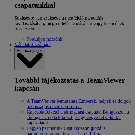
csapatunkkal
Segítségre van szüksége a megfelelő megoldás
kiválasztásában, megrendelés leadásában vagy licencének
frissítésében?
Forduljon hozzánk
Vállalatok számára
Forrásanyagok
További tájékoztatás a TeamViewer
kapcsán
A TeamViewer bemutatása
Emberek, helyek és dolgok
biztonságos összekapcsolása.
Kapcsolatfelvétel a támogatási csapattal
Böngésszen a
támogatási cikkek között, vagy vegye fel velünk a
kapcsolatot.
Legyen partnerünk
Csatlakozzon globális
partnerprogramunkhoz, a TeamUP-hoz.