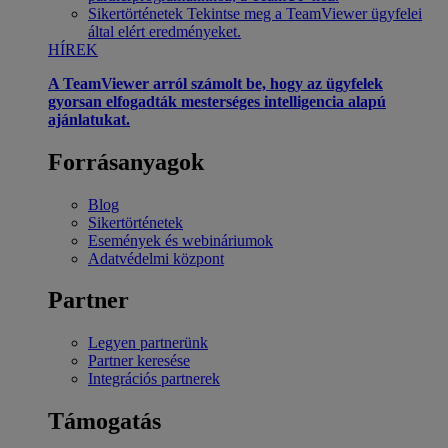
Sikertörténetek
Tekintse meg a TeamViewer ügyfelei
által elért eredményeket.
HÍREK
A TeamViewer arról számolt be, hogy az ügyfelek
gyorsan elfogadták mesterséges intelligencia alapú
ajánlatukat.
Forrásanyagok
Blog
Sikertörténetek
Események és webináriumok
Adatvédelmi központ
Partner
Legyen partnerünk
Partner keresése
Integrációs partnerek
Támogatás