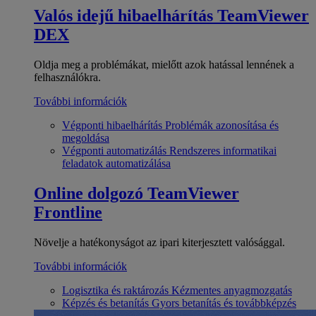
Valós idejű hibaelhárítás
TeamViewer
DEX
Oldja meg a problémákat, mielőtt azok hatással lennének a
felhasználókra.
További információk
Végponti hibaelhárítás
Problémák azonosítása és
megoldása
Végponti automatizálás
Rendszeres informatikai
feladatok automatizálása
Online dolgozó
TeamViewer
Frontline
Növelje a hatékonyságot az ipari kiterjesztett valósággal.
További információk
Logisztika és raktározás
Kézmentes anyagmozgatás
Képzés és betanítás
Gyors betanítás és továbbképzés