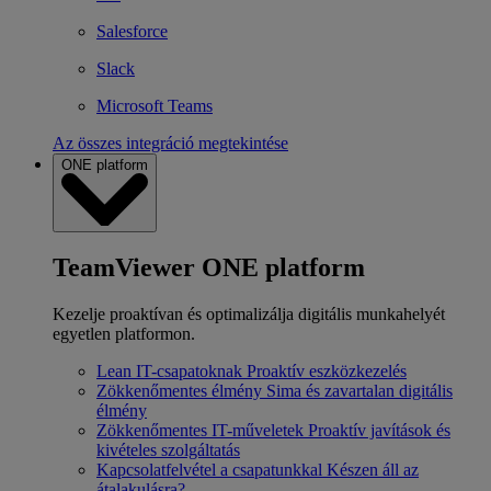
Salesforce
Slack
Microsoft Teams
Az összes integráció megtekintése
ONE platform
TeamViewer ONE platform
Kezelje proaktívan és optimalizálja digitális munkahelyét
egyetlen platformon.
Lean IT-csapatoknak
Proaktív eszközkezelés
Zökkenőmentes élmény
Sima és zavartalan digitális
élmény
Zökkenőmentes IT-műveletek
Proaktív javítások és
kivételes szolgáltatás
Kapcsolatfelvétel a csapatunkkal
Készen áll az
átalakulásra?