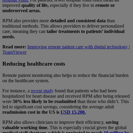
improved
quality of life,
especially if they live in
remote or
underserved areas.
RPM also provides more
detailed and consistent data
than
traditional methods. This allows providers to deliver personalized
care, meaning they can
tailor treatments to patients’ individual
needs.
Read more:
Improving remote patient care with digital technology |
TeamViewer
Reducing healthcare costs
Remote patient monitoring also helps to reduce the financial burden
on the healthcare system.
For instance, a
recent study
found that patients who had been
hospitalized for heart disease and received RPM after being released
were
50% less likely to be readmitted
than those who didn’t. This
led to significant cost savings, considering the average adult
readmission cost in the US is
USD 15,200.
RPM also allows clinicians to improve their efficiency,
saving
valuable working time.
This is especially crucial given the global
medical staff shortage, which is projected to reach
10 million by