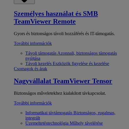
Személyes használat és SMB
TeamViewer Remote
Gyors és biztonságos távoli hozzáférés és IT-támogatás.
További információk
Távoli támogatás
Azonnali, biztonságos támogatás
nyújtása
Távoli kezelés
Eszközök figyelése és kezelése
Csomagok és árak
Nagyvállalat
TeamViewer Tensor
Biztonságos műveletekhez kialakított távkapcsolat.
További információk
Informatikai távtámogatás
Biztonságos, rugalmas,
integrált
Üzemeltetéstechnológia
Műhely távelérése