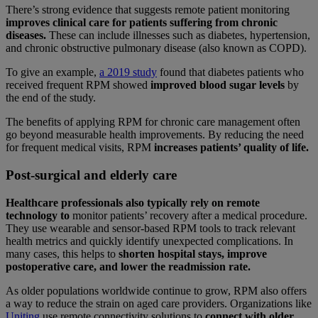
There’s strong evidence that suggests remote patient monitoring
improves clinical care for patients suffering from chronic
diseases.
These can include illnesses such as diabetes, hypertension,
and chronic obstructive pulmonary disease (also known as COPD).
To give an example,
a 2019 study
found that diabetes patients who
received frequent RPM showed
improved blood sugar levels
by
the end of the study.
The benefits of applying RPM for chronic care management often
go beyond measurable health improvements. By reducing the need
for frequent medical visits, RPM
increases patients’ quality of life.
Post-surgical and elderly care
Healthcare professionals also typically rely on remote
technology to
monitor patients’ recovery after a medical procedure.
They use wearable and sensor-based RPM tools to track relevant
health metrics and quickly identify unexpected complications. In
many cases, this helps to
shorten hospital stays, improve
postoperative care, and lower the readmission rate.
As older populations worldwide continue to grow, RPM also offers
a way to reduce the strain on aged care providers. Organizations like
Uniting
use remote connectivity solutions to
connect with older