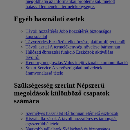
megoldhatja az informatikai problémákat, mielőtt
hatással lennének a termelékenységre.
Egyéb használati esetek
Távoli hozzáférés
Jobb hozzáférés biztonságos
kapcsolattal
Távvezérlés
Eszközök ellenőrzése platformfüggetlenül
Távoli asztal
A termelékenység növelése bárhonnan
Hálózati ébresztési funkció
Eszközök aktiválása
távolról
Képernyőmegosztás
Valós idejű vizuális kommunikáció
Smart Service
A vevőszolgálati műveletek
áramvonalassá tétele
Szükségesség szerint
Népszerű
megoldások különböző csapatok
számára
Személyes használat
Bárhonnan elérhető eszközök
Kisvállalkozások
A távoli hozzáférés és támogatás
egyszerűbbé tétele
Nagyobb vállalatok
Skálázható és biztonságos