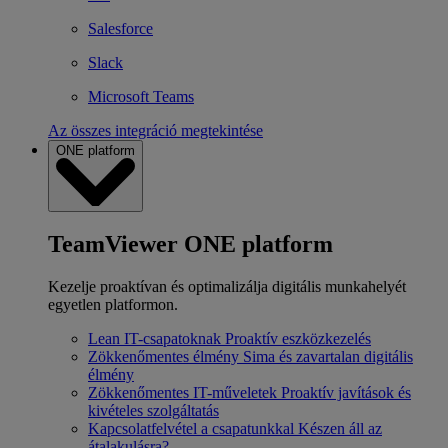
Salesforce
Slack
Microsoft Teams
Az összes integráció megtekintése
ONE platform
TeamViewer ONE platform
Kezelje proaktívan és optimalizálja digitális munkahelyét
egyetlen platformon.
Lean IT-csapatoknak
Proaktív eszközkezelés
Zökkenőmentes élmény
Sima és zavartalan digitális
élmény
Zökkenőmentes IT-műveletek
Proaktív javítások és
kivételes szolgáltatás
Kapcsolatfelvétel a csapatunkkal
Készen áll az
átalakulásra?