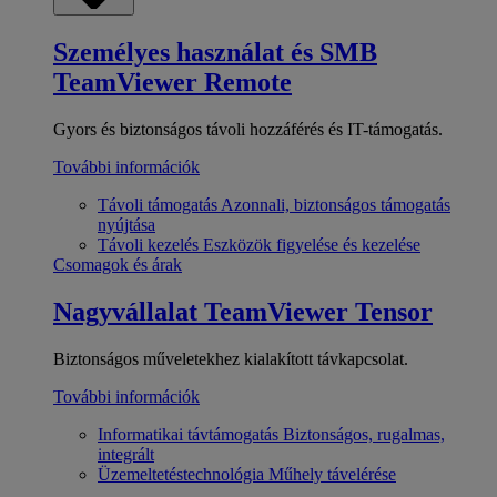
Személyes használat és SMB
TeamViewer Remote
Gyors és biztonságos távoli hozzáférés és IT-támogatás.
További információk
Távoli támogatás
Azonnali, biztonságos támogatás
nyújtása
Távoli kezelés
Eszközök figyelése és kezelése
Csomagok és árak
Nagyvállalat
TeamViewer Tensor
Biztonságos műveletekhez kialakított távkapcsolat.
További információk
Informatikai távtámogatás
Biztonságos, rugalmas,
integrált
Üzemeltetéstechnológia
Műhely távelérése