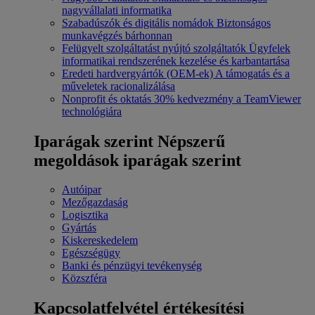
nagyvállalati informatika
Szabadúszók és digitális nomádok
Biztonságos
munkavégzés bárhonnan
Felügyelt szolgáltatást nyújtó szolgáltatók
Ügyfelek
informatikai rendszerének kezelése és karbantartása
Eredeti hardvergyártók (OEM-ek)
A támogatás és a
műveletek racionalizálása
Nonprofit és oktatás
30% kedvezmény a TeamViewer
technológiára
Iparágak szerint
Népszerű
megoldások iparágak szerint
Autóipar
Mezőgazdaság
Logisztika
Gyártás
Kiskereskedelem
Egészségügy
Banki és pénzügyi tevékenység
Közszféra
Kapcsolatfelvétel értékesítési