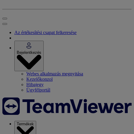
Az értékesítési csapat felkeresése
Bejelentkezés
Webes alkalmazás megnyitása
Kezelőkonzol
Hibajegy
Ügyfélportál
Termékek