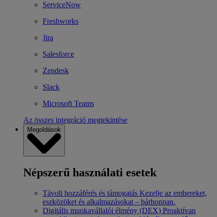
ServiceNow
Freshworks
Jira
Salesforce
Zendesk
Slack
Microsoft Teams
Az összes integráció megtekintése
Megoldások
Népszerű használati esetek
Távoli hozzáférés és támogatás
Kezelje az embereket,
eszközöket és alkalmazásokat – bárhonnan.
Digitális munkavállalói élmény (DEX)
Proaktívan