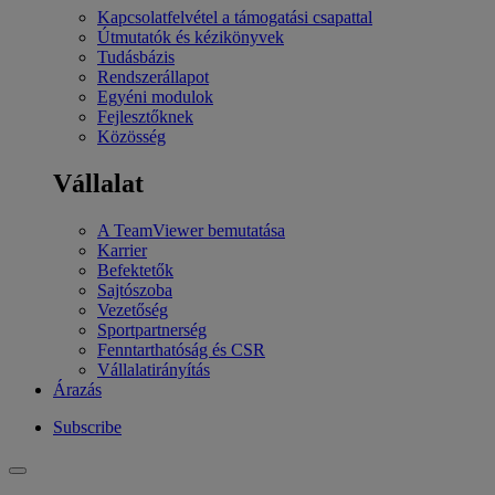
Kapcsolatfelvétel a támogatási csapattal
Útmutatók és kézikönyvek
Tudásbázis
Rendszerállapot
Egyéni modulok
Fejlesztőknek
Közösség
Vállalat
A TeamViewer bemutatása
Karrier
Befektetők
Sajtószoba
Vezetőség
Sportpartnerség
Fenntarthatóság és CSR
Vállalatirányítás
Árazás
Subscribe