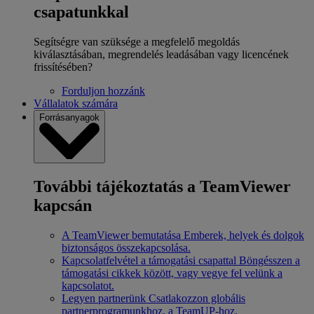
csapatunkkal
Segítségre van szüksége a megfelelő megoldás
kiválasztásában, megrendelés leadásában vagy licencének
frissítésében?
Forduljon hozzánk
Vállalatok számára
Forrásanyagok
További tájékoztatás a TeamViewer
kapcsán
A TeamViewer bemutatása
Emberek, helyek és dolgok
biztonságos összekapcsolása.
Kapcsolatfelvétel a támogatási csapattal
Böngésszen a
támogatási cikkek között, vagy vegye fel velünk a
kapcsolatot.
Legyen partnerünk
Csatlakozzon globális
partnerprogramunkhoz, a TeamUP-hoz.