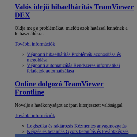
Valós idejű hibaelhárítás
TeamViewer
DEX
Oldja meg a problémákat, mielőtt azok hatással lennének a
felhasználókra.
További információk
Végponti hibaelhárítás
Problémák azonosítása és
megoldása
Végponti automatizálás
Rendszeres informatikai
feladatok automatizálása
Online dolgozó
TeamViewer
Frontline
Növelje a hatékonyságot az ipari kiterjesztett valósággal.
További információk
Logisztika és raktározás
Kézmentes anyagmozgatás
Képzés és betanítás
Gyors betanítás és továbbképzés