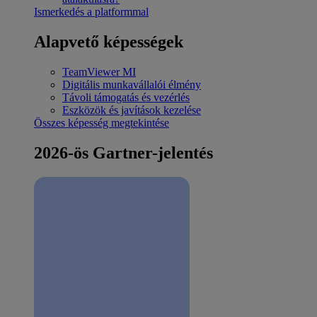
Ismerkedés a platformmal
Alapvető képességek
TeamViewer MI
Digitális munkavállalói élmény
Távoli támogatás és vezérlés
Eszközök és javítások kezelése
Összes képesség megtekintése
2026-ös Gartner-jelentés