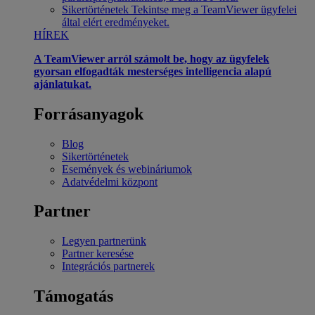
Sikertörténetek
Tekintse meg a TeamViewer ügyfelei
által elért eredményeket.
HÍREK
A TeamViewer arról számolt be, hogy az ügyfelek
gyorsan elfogadták mesterséges intelligencia alapú
ajánlatukat.
Forrásanyagok
Blog
Sikertörténetek
Események és webináriumok
Adatvédelmi központ
Partner
Legyen partnerünk
Partner keresése
Integrációs partnerek
Támogatás