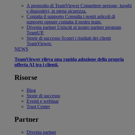
A proposito di TeamViewer
Connettere persone, luoghi
e dispositivi, in piena sicurezza.
Contatta il supporto
Consulta i nostri articoli di
supporto oppure contatta il nostro team.
Diventa partner
Unisciti al nostro partner program
TeamUP.
Storie di successo
Scopri i risultati dei clienti
TeamViewer.
NEWS
TeamViewer rileva una rapida adozione della propria
offerta AI tra i clienti.
Risorse
Blog
Storie di successo
Eventi e webinar
Trust Center
Partner
Diventa partner