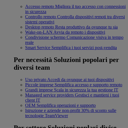
Accesso remoto
Migliora il tuo accesso con connessioni
in sicurezza
Controllo remoto
Controlla dispositivi remoti tra diversi
sistemi operativi
Desktop remoto
Resta produttivo da ovunque tu sia
Wake-on-LAN
Avvia da remoto i dispositivi
Condivisione schermo
Comunicazione visiva in tempo
reale
Smart Service
Semplifica i tuoi servizi post-vendita
Per necessità
Soluzioni popolari per
diversi team
Uso privato
Accedi da ovunque ai tuoi dispositivi
Piccole imprese
Semplifica accesso e supporto remoto
Grandi imprese
Scala in sicurezza la tua gestione IT
Managed service providers
Gestisci e mantieni i tuoi
client IT
OEM
Semplifica operazioni e supporto
Istruzione e aziende non-profit
30% di sconto sulle
tecnologie TeamViewer
Per settore
Soluzioni poplari divise