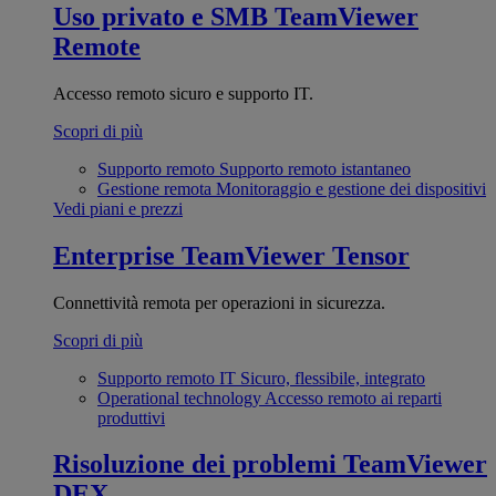
Uso privato e SMB
TeamViewer
Remote
Accesso remoto sicuro e supporto IT.
Scopri di più
Supporto remoto
Supporto remoto istantaneo
Gestione remota
Monitoraggio e gestione dei dispositivi
Vedi piani e prezzi
Enterprise
TeamViewer Tensor
Connettività remota per operazioni in sicurezza.
Scopri di più
Supporto remoto IT
Sicuro, flessibile, integrato
Operational technology
Accesso remoto ai reparti
produttivi
Risoluzione dei problemi
TeamViewer
DEX