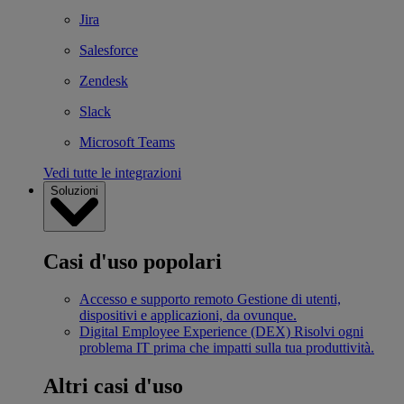
Jira
Salesforce
Zendesk
Slack
Microsoft Teams
Vedi tutte le integrazioni
Soluzioni
Casi d'uso popolari
Accesso e supporto remoto
Gestione di utenti,
dispositivi e applicazioni, da ovunque.
Digital Employee Experience (DEX)
Risolvi ogni
problema IT prima che impatti sulla tua produttività.
Altri casi d'uso