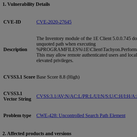
1. Vulnerability Details
CVE-ID
CVE-2020-27645
The Inventory module of the 1E Client 5.0.0.745 do
unquoted path when executing
Description
%PROGRAMFILES%\1E\Client\Tachyon.Performan
This may allow remote authenticated users and local
elevated privileges.
CVSS3.1
Score
Base Score 8.8 (High)
CVSS3.1
CVSS:3.1/AV:N/AC:L/PR:L/UI:N/S:U/C:H/I:H/A
Vector String
Problem type
CWE-428: Uncontrolled Search Path Element
2. Affected products and versions