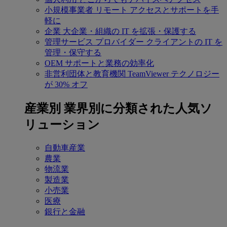
小規模事業者
リモート アクセスとサポートを手
軽に
企業
大企業・組織の IT を拡張・保護する
管理サービス プロバイダー
クライアントの IT を
管理・保守する
OEM
サポートと業務の効率化
非営利団体と教育機関
TeamViewer テクノロジー
が 30% オフ
産業別
業界別に分類された人気ソ
リューション
自動車産業
農業
物流業
製造業
小売業
医療
銀行と金融