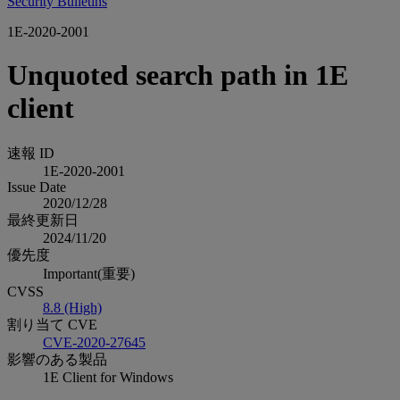
Security Bulletins
1E-2020-2001
Unquoted search path in 1E
client
速報 ID
1E-2020-2001
Issue Date
2020/12/28
最終更新日
2024/11/20
優先度
Important(重要)
CVSS
8.8 (High)
割り当て CVE
CVE-2020-27645
影響のある製品
1E Client for Windows