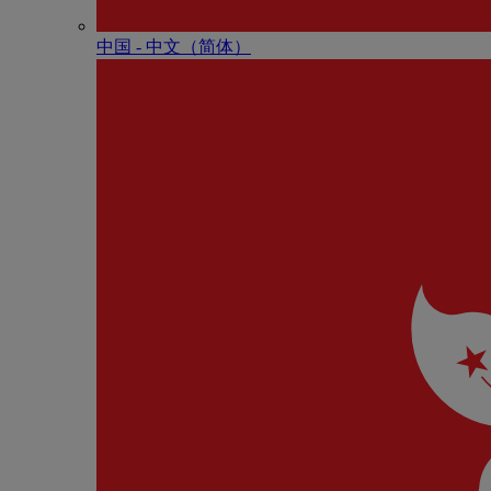
中国 - 中⽂（简体）