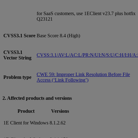
for SaaS customers, use 1EClient v23.7 plus hotfix
Q23121
CVSS3.1
Score
Base Score 8.4 (High)
CVSS3.1
CVSS:3.1/AV:L/AC:L/PR:N/UI:N/S:U/C:H/I:H/A
Vector String
CWE 59: Improper Link Resolution Before File
Problem type
Access (‘Link Following’)
2. Affected products and versions
Product
Versions
1E Client for Windows
8.1.2.62