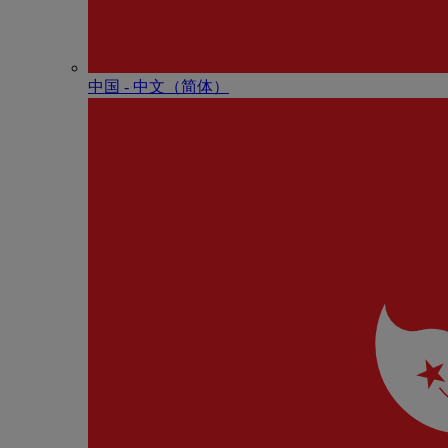
中国 - 中⽂（简体）