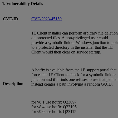
1. Vulnerability Details
CVE-ID
CVE-2023-45159
1E Client installer can perform arbitrary file deletion
on protected files. A non-privileged user could
provide a symbolic link or Windows junction to poi
to a protected directory in the installer that the 1E
Client would then clear on service startup.
A hotfix is available from the 1E support portal that
forces the 1E Client to check for a symbolic link or
junction and if it finds one refuses to use that path a
Description
instead creates a path involving a random GUID.
for v8.1 use hotfix Q23097
for v8.4 use hotfix Q23105
for v9.0 use hotfix Q23115