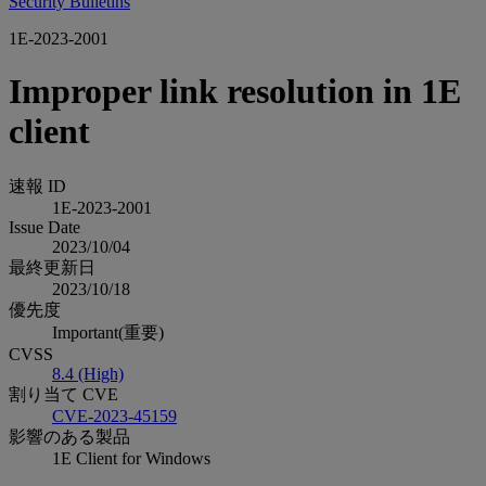
Security Bulletins
1E-2023-2001
Improper link resolution in 1E
client
速報 ID
1E-2023-2001
Issue Date
2023/10/04
最終更新日
2023/10/18
優先度
Important(重要)
CVSS
8.4 (High)
割り当て CVE
CVE-2023-45159
影響のある製品
1E Client for Windows