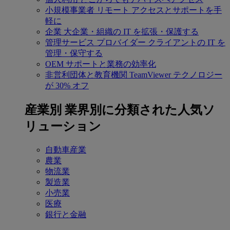
小規模事業者
リモート アクセスとサポートを手
軽に
企業
大企業・組織の IT を拡張・保護する
管理サービス プロバイダー
クライアントの IT を
管理・保守する
OEM
サポートと業務の効率化
非営利団体と教育機関
TeamViewer テクノロジー
が 30% オフ
産業別
業界別に分類された人気ソ
リューション
自動車産業
農業
物流業
製造業
小売業
医療
銀行と金融