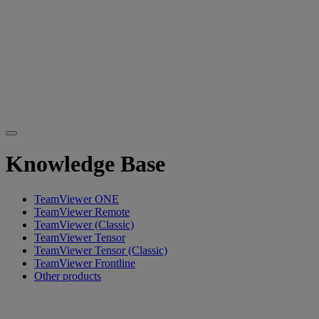
Knowledge Base
TeamViewer ONE
TeamViewer Remote
TeamViewer (Classic)
TeamViewer Tensor
TeamViewer Tensor (Classic)
TeamViewer Frontline
Other products