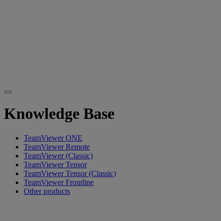
Knowledge Base
TeamViewer ONE
TeamViewer Remote
TeamViewer (Classic)
TeamViewer Tensor
TeamViewer Tensor (Classic)
TeamViewer Frontline
Other products