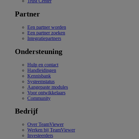
Trust Center
Partner
Een partner worden
Een partner zoeken
Integratiepartners
Ondersteuning
Hulp en contact
Handleidingen
Kennisbank
Systeemstatus
Aangepaste modules
Voor ontwikkelaars
Community
Bedrijf
Over TeamViewer
Werken bij TeamViewer
Investeerders