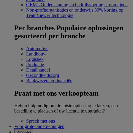
OEM's
Ondersteuning en bedrijfsvoering stroomlijnen
Non-profitorganisaties en onderwijs
30% korting op
TeamViewer-technologie
Per branches
Populaire oplossingen
gesorteerd per branche
Automotive
Landbouw
Logistiek
Productie
Detailhandel
Gezondheidszorg
Bankwezen en financiën
Praat met ons verkoopteam
Hebt u hulp nodig om de juiste oplossing te kiezen, een
bestelling te plaatsen of uw licentie te upgraden?
Spreek met ons
Voor grote ondernemingen
Bronnen