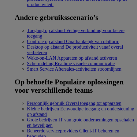
productiviteit.
Andere gebruiksscenario’s
Toegang op afstand
Veilige verbinding voor betere
toegang
Controle op afstand
Onafhankelijk van platform
Desktop op afstand
De productiviteit vanaf overal
verbeteren
Wake-on-LAN
Apparaten op afstand activeren
Schermdeling
Realtime visuele communicatie
Smart Service
Aftersales-activiteiten stroomlijnen
Op behoefte
Populaire oplossingen
voor verschillende teams
Persoonlijk gebruik
Overal toegang tot apparaten
Kleine bedrijven
Eenvoudige toegang en ondersteuning
op afstand
Grote bedrijven
IT van grote ondernemingen opschalen
en beveiligen
Beheerde serviceproviders
Client-IT beheren en
behouden