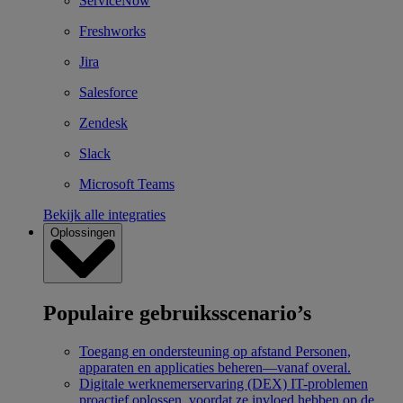
ServiceNow
Freshworks
Jira
Salesforce
Zendesk
Slack
Microsoft Teams
Bekijk alle integraties
Oplossingen
Populaire gebruiksscenario’s
Toegang en ondersteuning op afstand
Personen,
apparaten en applicaties beheren—vanaf overal.
Digitale werknemerservaring (DEX)
IT-problemen
proactief oplossen, voordat ze invloed hebben op de