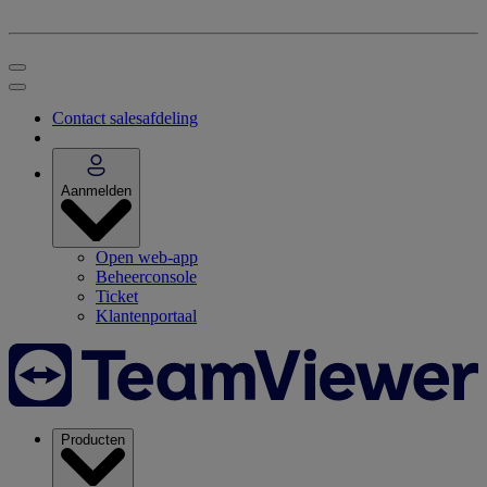
Contact salesafdeling
Aanmelden
Open web-app
Beheerconsole
Ticket
Klantenportaal
Producten