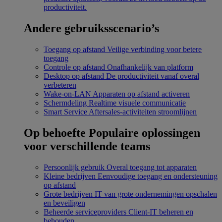
productiviteit.
Andere gebruiksscenario’s
Toegang op afstand
Veilige verbinding voor betere
toegang
Controle op afstand
Onafhankelijk van platform
Desktop op afstand
De productiviteit vanaf overal
verbeteren
Wake-on-LAN
Apparaten op afstand activeren
Schermdeling
Realtime visuele communicatie
Smart Service
Aftersales-activiteiten stroomlijnen
Op behoefte
Populaire oplossingen
voor verschillende teams
Persoonlijk gebruik
Overal toegang tot apparaten
Kleine bedrijven
Eenvoudige toegang en ondersteuning
op afstand
Grote bedrijven
IT van grote ondernemingen opschalen
en beveiligen
Beheerde serviceproviders
Client-IT beheren en
behouden