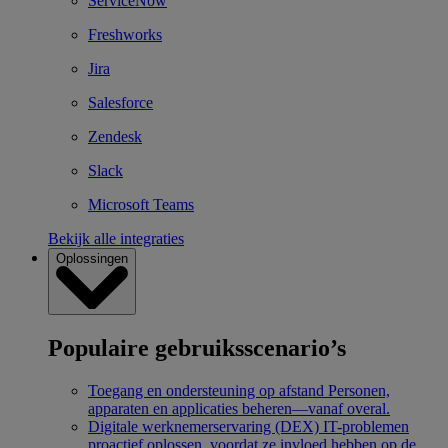
ServiceNow
Freshworks
Jira
Salesforce
Zendesk
Slack
Microsoft Teams
Bekijk alle integraties
Oplossingen
Populaire gebruiksscenario’s
Toegang en ondersteuning op afstand
Personen,
apparaten en applicaties beheren—vanaf overal.
Digitale werknemerservaring (DEX)
IT-problemen
proactief oplossen, voordat ze invloed hebben op de