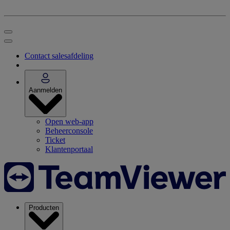
Contact salesafdeling
Aanmelden
Open web-app
Beheerconsole
Ticket
Klantenportaal
Producten