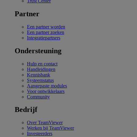
Trust Center
Partner
Een partner worden
Een partner zoeken
Integratiepartners
Ondersteuning
Hulp en contact
Handleidingen
Kennisbank
Systeemstatus
Aangepaste modules
Voor ontwikkelaars
Community
Bedrijf
Over TeamViewer
Werken bij TeamViewer
Investeerders