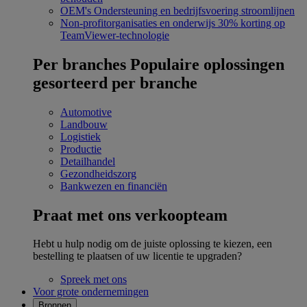
OEM's
Ondersteuning en bedrijfsvoering stroomlijnen
Non-profitorganisaties en onderwijs
30% korting op
TeamViewer-technologie
Per branches
Populaire oplossingen
gesorteerd per branche
Automotive
Landbouw
Logistiek
Productie
Detailhandel
Gezondheidszorg
Bankwezen en financiën
Praat met ons verkoopteam
Hebt u hulp nodig om de juiste oplossing te kiezen, een
bestelling te plaatsen of uw licentie te upgraden?
Spreek met ons
Voor grote ondernemingen
Bronnen