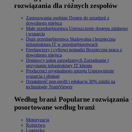
rozwiązania dla różnych zespołów
Zastosowania osobiste
Dostęp do urządzeń z
dowolnego miejsca
Małe przedsiębiorstwa
Uproszczenie dostępu zdalnego
i wsparcia
Duże przedsiębiorstwa
Skalowalna i bezpieczna
infrastruktura IT w przedsiębiorstwach
Freelancerzy i cyfrowi nomadzi
Bezpieczna praca z
dowolnego miejsca
Dostawcy usług zarządzanych
Zarządzanie i
utrzymanie infrastruktury IT klienta
Producenci oryginalnego sprzętu
Usprawnienie
wsparcia i obsługi
Działalność non-profit i edukacja
30% zniżki na
technologię TeamViewer
Według branż
Popularne rozwiązania
posortowane według branż
Motoryzacja
Rolnictwo
Logistyka