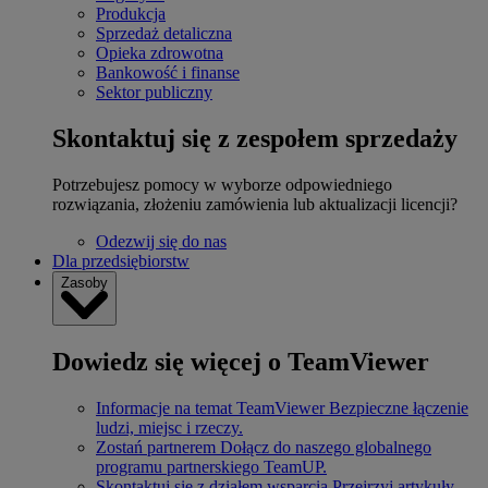
Produkcja
Sprzedaż detaliczna
Opieka zdrowotna
Bankowość i finanse
Sektor publiczny
Skontaktuj się z zespołem sprzedaży
Potrzebujesz pomocy w wyborze odpowiedniego
rozwiązania, złożeniu zamówienia lub aktualizacji licencji?
Odezwij się do nas
Dla przedsiębiorstw
Zasoby
Dowiedz się więcej o TeamViewer
Informacje na temat TeamViewer
Bezpieczne łączenie
ludzi, miejsc i rzeczy.
Zostań partnerem
Dołącz do naszego globalnego
programu partnerskiego TeamUP.
Skontaktuj się z działem wsparcia
Przejrzyj artykuły