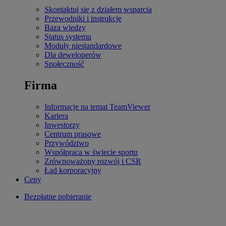
Skontaktuj się z działem wsparcia
Przewodniki i instrukcje
Baza wiedzy
Status systemu
Moduły niestandardowe
Dla deweloperów
Społeczność
Firma
Informacje na temat TeamViewer
Kariera
Inwestorzy
Centrum prasowe
Przywództwo
Współpraca w świecie sportu
Zrównoważony rozwój i CSR
Ład korporacyjny
Ceny
Bezpłatne pobieranie