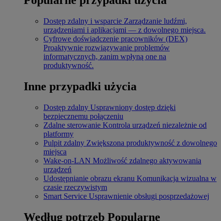
Dostęp zdalny i wsparcie
Zarządzanie ludźmi,
urządzeniami i aplikacjami — z dowolnego miejsca.
Cyfrowe doświadczenie pracowników (DEX)
Proaktywnie rozwiązywanie problemów
informatycznych, zanim wpłyną one na
produktywność.
Inne przypadki użycia
Dostęp zdalny
Usprawniony dostęp dzięki
bezpiecznemu połączeniu
Zdalne sterowanie
Kontrola urządzeń niezależnie od
platformy
Pulpit zdalny
Zwiększona produktywność z dowolnego
miejsca
Wake-on-LAN
Możliwość zdalnego aktywowania
urządzeń
Udostępnianie obrazu ekranu
Komunikacja wizualna w
czasie rzeczywistym
Smart Service
Usprawnienie obsługi posprzedażowej
Według potrzeb
Popularne