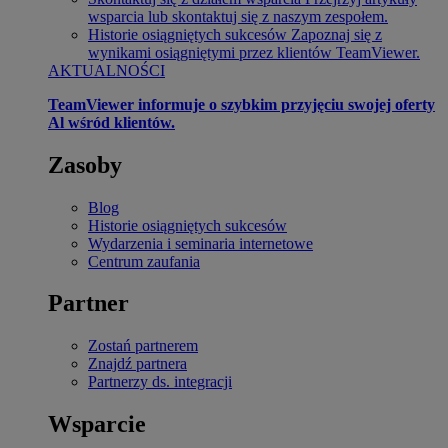
wsparcia lub skontaktuj się z naszym zespołem.
Historie osiągniętych sukcesów
Zapoznaj się z
wynikami osiągniętymi przez klientów TeamViewer.
AKTUALNOŚCI
TeamViewer informuje o szybkim przyjęciu swojej oferty
Al wśród klientów.
Zasoby
Blog
Historie osiągniętych sukcesów
Wydarzenia i seminaria internetowe
Centrum zaufania
Partner
Zostań partnerem
Znajdź partnera
Partnerzy ds. integracji
Wsparcie