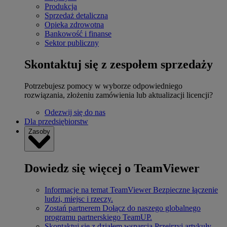
Produkcja
Sprzedaż detaliczna
Opieka zdrowotna
Bankowość i finanse
Sektor publiczny
Skontaktuj się z zespołem sprzedaży
Potrzebujesz pomocy w wyborze odpowiedniego
rozwiązania, złożeniu zamówienia lub aktualizacji licencji?
Odezwij się do nas
Dla przedsiębiorstw
Zasoby
Dowiedz się więcej o TeamViewer
Informacje na temat TeamViewer
Bezpieczne łączenie
ludzi, miejsc i rzeczy.
Zostań partnerem
Dołącz do naszego globalnego
programu partnerskiego TeamUP.
Skontaktuj się z działem wsparcia
Przejrzyj artykuły