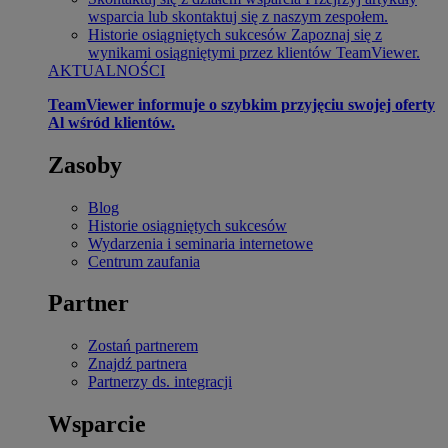
wsparcia lub skontaktuj się z naszym zespołem.
Historie osiągniętych sukcesów
Zapoznaj się z
wynikami osiągniętymi przez klientów TeamViewer.
AKTUALNOŚCI
TeamViewer informuje o szybkim przyjęciu swojej oferty
Al wśród klientów.
Zasoby
Blog
Historie osiągniętych sukcesów
Wydarzenia i seminaria internetowe
Centrum zaufania
Partner
Zostań partnerem
Znajdź partnera
Partnerzy ds. integracji
Wsparcie