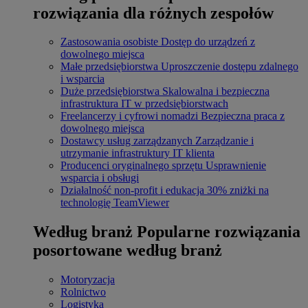
rozwiązania dla różnych zespołów
Zastosowania osobiste
Dostęp do urządzeń z
dowolnego miejsca
Małe przedsiębiorstwa
Uproszczenie dostępu zdalnego
i wsparcia
Duże przedsiębiorstwa
Skalowalna i bezpieczna
infrastruktura IT w przedsiębiorstwach
Freelancerzy i cyfrowi nomadzi
Bezpieczna praca z
dowolnego miejsca
Dostawcy usług zarządzanych
Zarządzanie i
utrzymanie infrastruktury IT klienta
Producenci oryginalnego sprzętu
Usprawnienie
wsparcia i obsługi
Działalność non-profit i edukacja
30% zniżki na
technologię TeamViewer
Według branż
Popularne rozwiązania
posortowane według branż
Motoryzacja
Rolnictwo
Logistyka