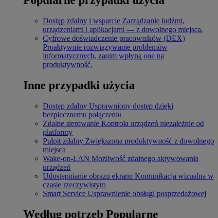
Dostęp zdalny i wsparcie
Zarządzanie ludźmi,
urządzeniami i aplikacjami — z dowolnego miejsca.
Cyfrowe doświadczenie pracowników (DEX)
Proaktywnie rozwiązywanie problemów
informatycznych, zanim wpłyną one na
produktywność.
Inne przypadki użycia
Dostęp zdalny
Usprawniony dostęp dzięki
bezpiecznemu połączeniu
Zdalne sterowanie
Kontrola urządzeń niezależnie od
platformy
Pulpit zdalny
Zwiększona produktywność z dowolnego
miejsca
Wake-on-LAN
Możliwość zdalnego aktywowania
urządzeń
Udostępnianie obrazu ekranu
Komunikacja wizualna w
czasie rzeczywistym
Smart Service
Usprawnienie obsługi posprzedażowej
Według potrzeb
Popularne