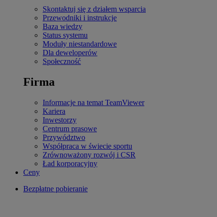
Skontaktuj się z działem wsparcia
Przewodniki i instrukcje
Baza wiedzy
Status systemu
Moduły niestandardowe
Dla deweloperów
Społeczność
Firma
Informacje na temat TeamViewer
Kariera
Inwestorzy
Centrum prasowe
Przywództwo
Współpraca w świecie sportu
Zrównoważony rozwój i CSR
Ład korporacyjny
Ceny
Bezpłatne pobieranie