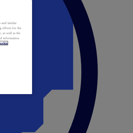
 and similar
 efforts for the
 as well as the
ed information
ookie