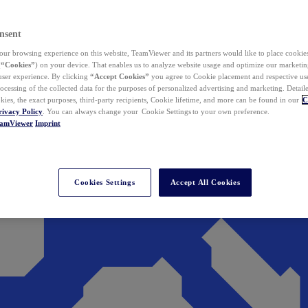
nsent
ur browsing experience on this website, TeamViewer and its partners would like to place cookies
(
“Cookies”
) on your device. That enables us to analyze website usage and optimize our marketing
 user experience. By clicking
“Accept Cookies”
you agree to Cookie placement and respective use,
ocessing of the collected data for the purposes of personalized advertising and marketing. Detail
kies, the exact purposes, third-party recipients, Cookie lifetime, and more can be found in our
C
rivacy Policy
. You can always change your Cookie Settings to your own preference.
eamViewer
Imprint
Cookies Settings
Accept All Cookies