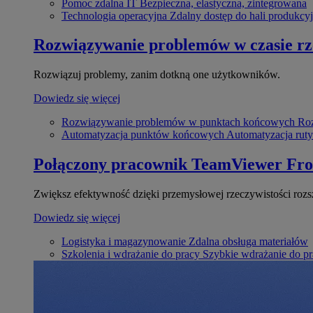
Pomoc zdalna IT
Bezpieczna, elastyczna, zintegrowana
Technologia operacyjna
Zdalny dostęp do hali produkcyj
Rozwiązywanie problemów w czasie r
Rozwiązuj problemy, zanim dotkną one użytkowników.
Dowiedz się więcej
Rozwiązywanie problemów w punktach końcowych
Roz
Automatyzacja punktów końcowych
Automatyzacja rut
Połączony pracownik
TeamViewer Fro
Zwiększ efektywność dzięki przemysłowej rzeczywistości rozs
Dowiedz się więcej
Logistyka i magazynowanie
Zdalna obsługa materiałów
Szkolenia i wdrażanie do pracy
Szybkie wdrażanie do pra