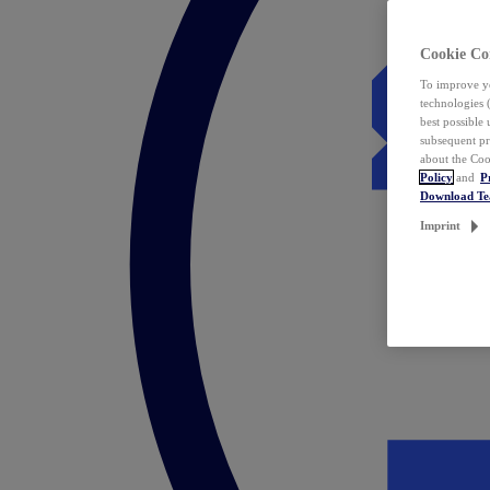
Cookie Co
To improve yo
technologies 
best possible
subsequent pr
about the Coo
Policy
and
P
Download T
Imprint