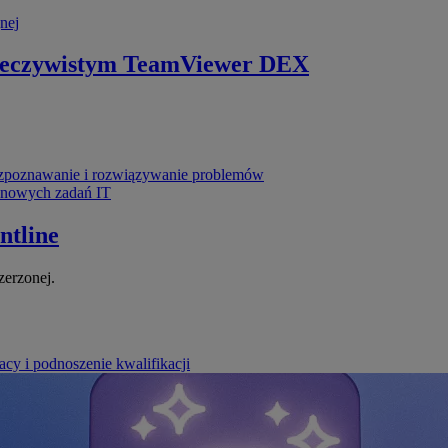
nej
zeczywistym
TeamViewer DEX
poznawanie i rozwiązywanie problemów
ynowych zadań IT
ntline
zerzonej.
cy i podnoszenie kwalifikacji