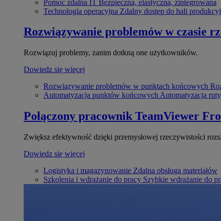
Pomoc zdalna IT
Bezpieczna, elastyczna, zintegrowana
Technologia operacyjna
Zdalny dostęp do hali produkcyj
Rozwiązywanie problemów w czasie r
Rozwiązuj problemy, zanim dotkną one użytkowników.
Dowiedz się więcej
Rozwiązywanie problemów w punktach końcowych
Roz
Automatyzacja punktów końcowych
Automatyzacja rut
Połączony pracownik
TeamViewer Fro
Zwiększ efektywność dzięki przemysłowej rzeczywistości rozs
Dowiedz się więcej
Logistyka i magazynowanie
Zdalna obsługa materiałów
Szkolenia i wdrażanie do pracy
Szybkie wdrażanie do pra