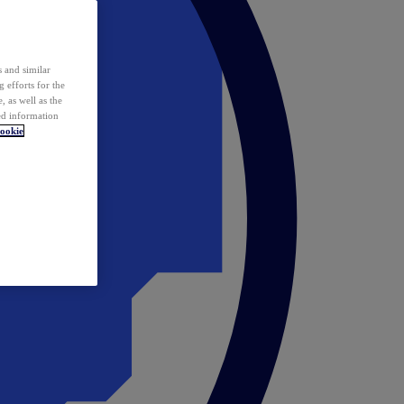
 and similar
 efforts for the
 as well as the
ed information
ookie