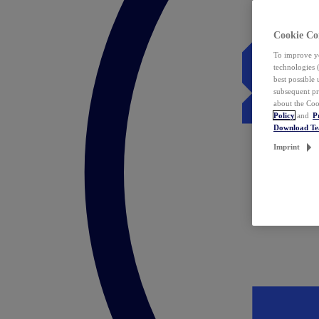
Cookie Co
To improve yo
technologies 
best possible
subsequent pr
about the Coo
Policy
and
P
Download T
Imprint