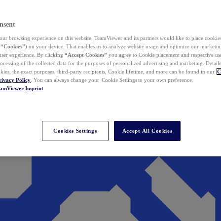
nsent
ur browsing experience on this website, TeamViewer and its partners would like to place cookies
(
“Cookies”
) on your device. That enables us to analyze website usage and optimize our marketing
 user experience. By clicking
“Accept Cookies”
you agree to Cookie placement and respective use,
ocessing of the collected data for the purposes of personalized advertising and marketing. Detail
kies, the exact purposes, third-party recipients, Cookie lifetime, and more can be found in our
C
rivacy Policy
. You can always change your Cookie Settings to your own preference.
eamViewer
Imprint
Cookies Settings
Accept All Cookies