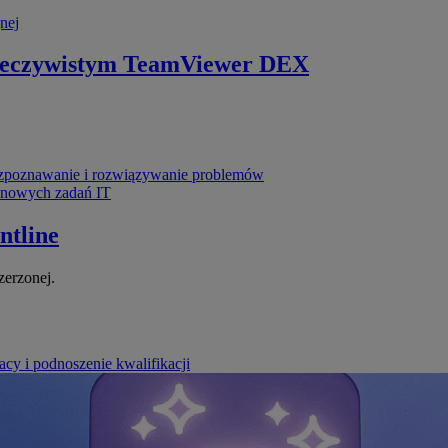
nej
zeczywistym
TeamViewer DEX
poznawanie i rozwiązywanie problemów
ynowych zadań IT
ntline
zerzonej.
cy i podnoszenie kwalifikacji