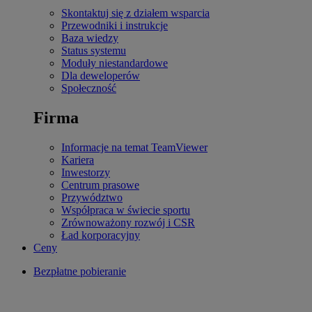
Skontaktuj się z działem wsparcia
Przewodniki i instrukcje
Baza wiedzy
Status systemu
Moduły niestandardowe
Dla deweloperów
Społeczność
Firma
Informacje na temat TeamViewer
Kariera
Inwestorzy
Centrum prasowe
Przywództwo
Współpraca w świecie sportu
Zrównoważony rozwój i CSR
Ład korporacyjny
Ceny
Bezpłatne pobieranie