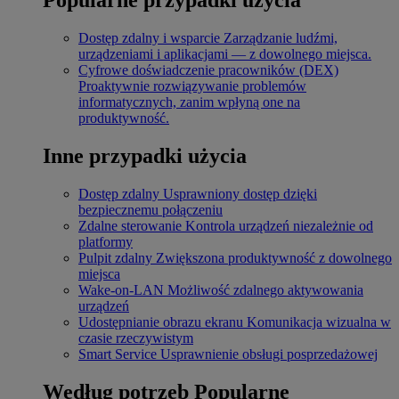
Dostęp zdalny i wsparcie
Zarządzanie ludźmi,
urządzeniami i aplikacjami — z dowolnego miejsca.
Cyfrowe doświadczenie pracowników (DEX)
Proaktywnie rozwiązywanie problemów
informatycznych, zanim wpłyną one na
produktywność.
Inne przypadki użycia
Dostęp zdalny
Usprawniony dostęp dzięki
bezpiecznemu połączeniu
Zdalne sterowanie
Kontrola urządzeń niezależnie od
platformy
Pulpit zdalny
Zwiększona produktywność z dowolnego
miejsca
Wake-on-LAN
Możliwość zdalnego aktywowania
urządzeń
Udostępnianie obrazu ekranu
Komunikacja wizualna w
czasie rzeczywistym
Smart Service
Usprawnienie obsługi posprzedażowej
Według potrzeb
Popularne