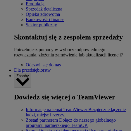
Produkcja
Sprzedaż detaliczna
Opieka zdrowotna
Bankowość i finanse
Sektor publiczny
Skontaktuj się z zespołem sprzedaży
Potrzebujesz pomocy w wyborze odpowiedniego
rozwiązania, złożeniu zamówienia lub aktualizacji licencji?
Odezwij się do nas
Dla przedsiębiorstw
Zasoby
Dowiedz się więcej o TeamViewer
Informacje na temat TeamViewer
Bezpieczne łączenie
ludzi, miejsc i rzeczy.
Zostań partnerem
Dołącz do naszego globalnego
programu partnerskiego TeamUP.
Skontaktuj się z działem wsparcia
Przejrzyj artykuły