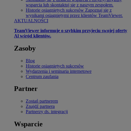
wsparcia lub skontaktuj się z naszym zespołem.
Historie osiągniętych sukcesów
Zapoznaj się z
wynikami osiągniętymi przez klientów TeamViewer.
AKTUALNOŚCI
TeamViewer informuje o szybkim przyjęciu swojej oferty
Al wśród klientów.
Zasoby
Blog
Historie osiągniętych sukcesów
Wydarzenia i seminaria internetowe
Centrum zaufania
Partner
Zostań partnerem
Znajdź partnera
Partnerzy ds. integracji
Wsparcie