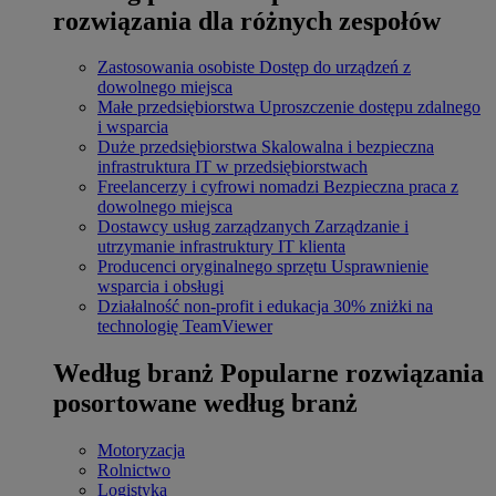
rozwiązania dla różnych zespołów
Zastosowania osobiste
Dostęp do urządzeń z
dowolnego miejsca
Małe przedsiębiorstwa
Uproszczenie dostępu zdalnego
i wsparcia
Duże przedsiębiorstwa
Skalowalna i bezpieczna
infrastruktura IT w przedsiębiorstwach
Freelancerzy i cyfrowi nomadzi
Bezpieczna praca z
dowolnego miejsca
Dostawcy usług zarządzanych
Zarządzanie i
utrzymanie infrastruktury IT klienta
Producenci oryginalnego sprzętu
Usprawnienie
wsparcia i obsługi
Działalność non-profit i edukacja
30% zniżki na
technologię TeamViewer
Według branż
Popularne rozwiązania
posortowane według branż
Motoryzacja
Rolnictwo
Logistyka