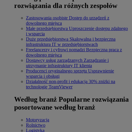
rozwiązania dla różnych zespołów
Zastosowania osobiste
Dostęp do urządzeń z
dowolnego miejsca
Małe przedsiębiorstwa
Uproszczenie dostępu zdalnego
i wsparcia
Duże przedsiębiorstwa
Skalowalna i bezpieczna
infrastruktura IT w przedsiębiorstwach
Freelancerzy i cyfrowi nomadzi
Bezpieczna praca z
dowolnego miejsca
Dostawcy usług zarządzanych
Zarządzanie i
utrzymanie infrastruktury IT klienta
Producenci oryginalnego sprzętu
Usprawnienie
wsparcia i obsługi
Działalność non-profit i edukacja
30% zniżki na
technologię TeamViewer
Według branż
Popularne rozwiązania
posortowane według branż
Motoryzacja
Rolnictwo
Logistyka