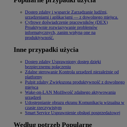
Dostęp zdalny i wsparcie
Zarządzanie ludźmi,
urządzeniami i aplikacjami — z dowolnego miejsca.
Cyfrowe doświadczenie pracowników (DEX)
Proaktywnie rozwiązywanie problemów
informatycznych, zanim wpłyną one na
produktywność.
Inne przypadki użycia
Dostęp zdalny
Usprawniony dostęp dzięki
bezpiecznemu połączeniu
Zdalne sterowanie
Kontrola urządzeń niezależnie od
platformy
Pulpit zdalny
Zwiększona produktywność z dowolnego
miejsca
Wake-on-LAN
Możliwość zdalnego aktywowania
urządzeń
Udostępnianie obrazu ekranu
Komunikacja wizualna w
czasie rzeczywistym
Smart Service
Usprawnienie obsługi posprzedażowej
Według potrzeb
Popularne