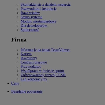
Skontaktuj się z działem wsparcia
Przewodniki i instrukcje
Baza wiedzy
Status systemu
Moduły niestandardowe
Dla deweloperów
Społeczność
Firma
Informacje na temat TeamViewer
Kariera
Inwestorzy
Centrum prasowe
Przywództwo
Współpraca w świecie sportu
Zrównoważony rozwój i CSR
Ład korporacyjny
Ceny
Bezpłatne pobieranie