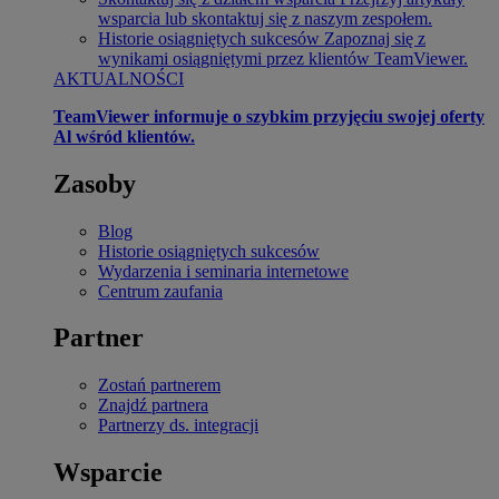
wsparcia lub skontaktuj się z naszym zespołem.
Historie osiągniętych sukcesów
Zapoznaj się z
wynikami osiągniętymi przez klientów TeamViewer.
AKTUALNOŚCI
TeamViewer informuje o szybkim przyjęciu swojej oferty
Al wśród klientów.
Zasoby
Blog
Historie osiągniętych sukcesów
Wydarzenia i seminaria internetowe
Centrum zaufania
Partner
Zostań partnerem
Znajdź partnera
Partnerzy ds. integracji
Wsparcie