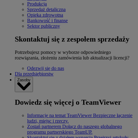
Produkcja
Sprzedaż detaliczna
Opieka zdrowotna
Bankowość i finanse
Sektor publiczny
Skontaktuj się z zespołem sprzedaży
Potrzebujesz pomocy w wyborze odpowiedniego
rozwiązania, złożeniu zamówienia lub aktualizacji licencji?
Odezwij się do nas
Dla przedsiębiorstw
Zasoby
Dowiedz się więcej o TeamViewer
Informacje na temat TeamViewer
Bezpieczne łączenie
ludzi, miejsc i rzeczy.
Zostań partnerem
Dołącz do naszego globalnego
programu partnerskiego TeamUP.
Skontaktuj się z działem wsparcia
Przejrzyj artykuły