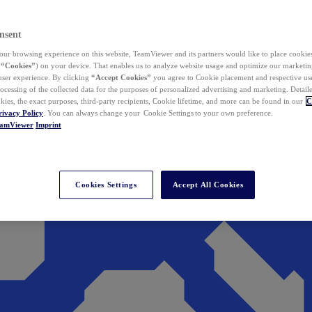
nsent
ur browsing experience on this website, TeamViewer and its partners would like to place cookies
(
“Cookies”
) on your device. That enables us to analyze website usage and optimize our marketing
 user experience. By clicking
“Accept Cookies”
you agree to Cookie placement and respective use,
ocessing of the collected data for the purposes of personalized advertising and marketing. Detail
kies, the exact purposes, third-party recipients, Cookie lifetime, and more can be found in our
C
rivacy Policy
. You can always change your Cookie Settings to your own preference.
eamViewer
Imprint
Cookies Settings
Accept All Cookies