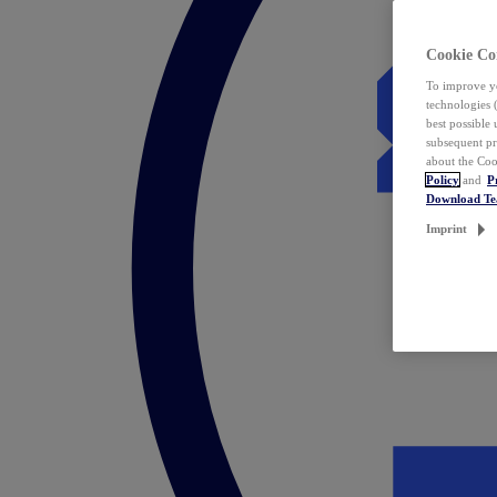
Cookie Co
To improve yo
technologies 
best possible
subsequent pr
about the Coo
Policy
and
P
Download T
Imprint