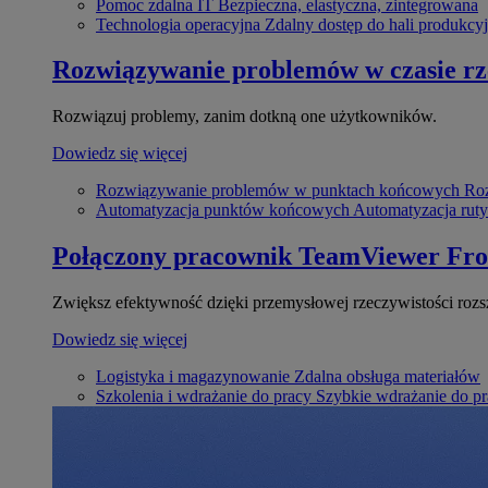
Pomoc zdalna IT
Bezpieczna, elastyczna, zintegrowana
Technologia operacyjna
Zdalny dostęp do hali produkcyj
Rozwiązywanie problemów w czasie r
Rozwiązuj problemy, zanim dotkną one użytkowników.
Dowiedz się więcej
Rozwiązywanie problemów w punktach końcowych
Roz
Automatyzacja punktów końcowych
Automatyzacja rut
Połączony pracownik
TeamViewer Fro
Zwiększ efektywność dzięki przemysłowej rzeczywistości rozs
Dowiedz się więcej
Logistyka i magazynowanie
Zdalna obsługa materiałów
Szkolenia i wdrażanie do pracy
Szybkie wdrażanie do pra