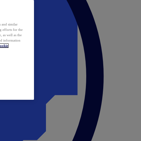
 and similar
 efforts for the
 as well as the
ed information
ookie