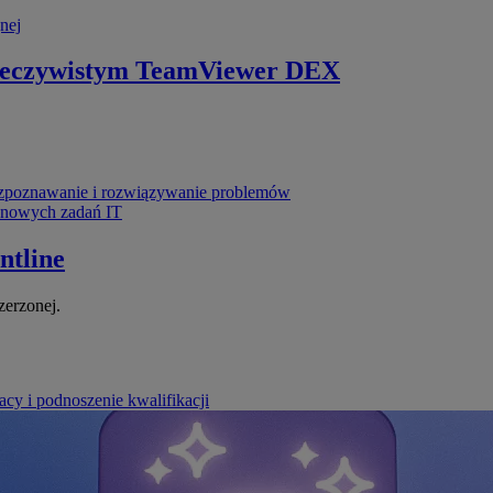
nej
zeczywistym
TeamViewer DEX
poznawanie i rozwiązywanie problemów
ynowych zadań IT
ntline
zerzonej.
cy i podnoszenie kwalifikacji