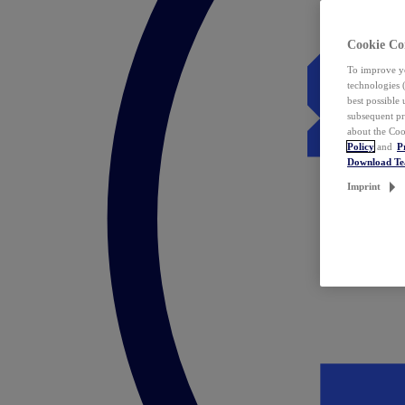
Cookie Co
To improve yo
technologies 
best possible
subsequent pr
about the Coo
Policy
and
P
Download T
Imprint