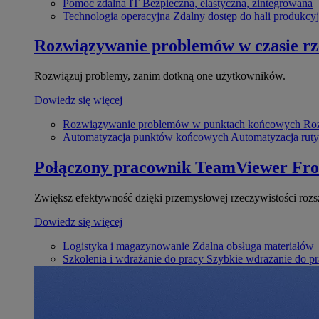
Pomoc zdalna IT
Bezpieczna, elastyczna, zintegrowana
Technologia operacyjna
Zdalny dostęp do hali produkcyj
Rozwiązywanie problemów w czasie r
Rozwiązuj problemy, zanim dotkną one użytkowników.
Dowiedz się więcej
Rozwiązywanie problemów w punktach końcowych
Roz
Automatyzacja punktów końcowych
Automatyzacja rut
Połączony pracownik
TeamViewer Fro
Zwiększ efektywność dzięki przemysłowej rzeczywistości rozs
Dowiedz się więcej
Logistyka i magazynowanie
Zdalna obsługa materiałów
Szkolenia i wdrażanie do pracy
Szybkie wdrażanie do pra