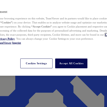
nsent
ur browsing experience on this website, TeamViewer and its partners would like to place cookies
(
“Cookies”
) on your device. That enables us to analyze website usage and optimize our marketing
 user experience. By clicking
“Accept Cookies”
you agree to Cookie placement and respective use,
ocessing of the collected data for the purposes of personalized advertising and marketing. Detail
kies, the exact purposes, third-party recipients, Cookie lifetime, and more can be found in our
C
rivacy Policy
. You can always change your Cookie Settings to your own preference.
eamViewer
Imprint
Cookies Settings
Accept All Cookies