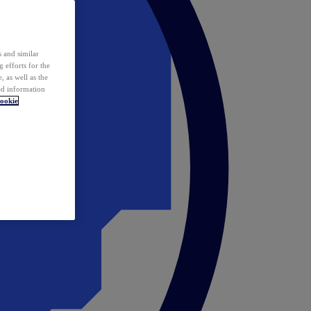
 and similar
 efforts for the
 as well as the
ed information
ookie