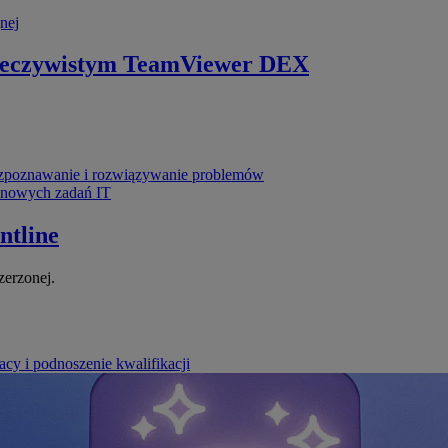
nej
zeczywistym
TeamViewer DEX
poznawanie i rozwiązywanie problemów
ynowych zadań IT
ntline
zerzonej.
cy i podnoszenie kwalifikacji