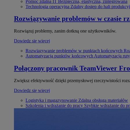
Pomoc zdalna IT
Bezpieczna, elastyczna, zintegrowana
Technologia operacyjna
Zdalny dostęp do hali produkcyj
Rozwiązywanie problemów w czasie r
Rozwiązuj problemy, zanim dotkną one użytkowników.
Dowiedz się więcej
Rozwiązywanie problemów w punktach końcowych
Roz
Automatyzacja punktów końcowych
Automatyzacja rut
Połączony pracownik
TeamViewer Fro
Zwiększ efektywność dzięki przemysłowej rzeczywistości rozs
Dowiedz się więcej
Logistyka i magazynowanie
Zdalna obsługa materiałów
Szkolenia i wdrażanie do pracy
Szybkie wdrażanie do pra