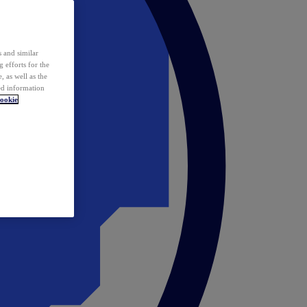
 and similar
 efforts for the
 as well as the
ed information
ookie