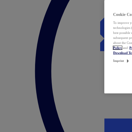
Cookie Co
To improve yo
technologies 
best possible
subsequent pr
about the Coo
Policy
and
P
Download T
Imprint