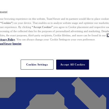
nsent
ur browsing experience on this website, TeamViewer and its partners would like to place cookies
(
“Cookies”
) on your device. That enables us to analyze website usage and optimize our marketing
 user experience. By clicking
“Accept Cookies”
you agree to Cookie placement and respective use,
ocessing of the collected data for the purposes of personalized advertising and marketing. Detail
kies, the exact purposes, third-party recipients, Cookie lifetime, and more can be found in our
C
rivacy Policy
. You can always change your Cookie Settings to your own preference.
eamViewer
Imprint
Cookies Settings
Accept All Cookies