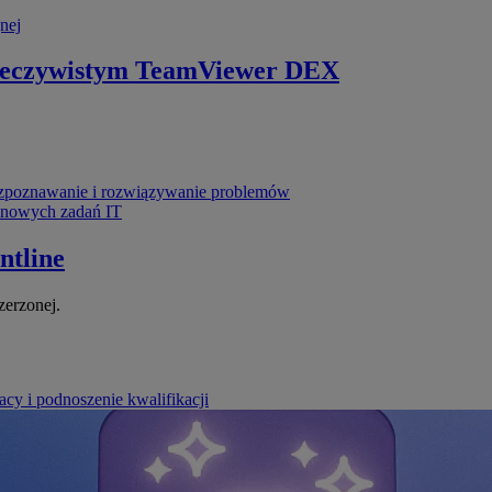
nej
zeczywistym
TeamViewer DEX
poznawanie i rozwiązywanie problemów
ynowych zadań IT
ntline
zerzonej.
cy i podnoszenie kwalifikacji