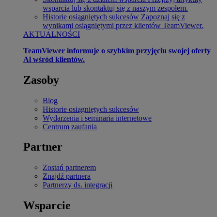
wsparcia lub skontaktuj się z naszym zespołem.
Historie osiągniętych sukcesów
Zapoznaj się z
wynikami osiągniętymi przez klientów TeamViewer.
AKTUALNOŚCI
TeamViewer informuje o szybkim przyjęciu swojej oferty
Al wśród klientów.
Zasoby
Blog
Historie osiągniętych sukcesów
Wydarzenia i seminaria internetowe
Centrum zaufania
Partner
Zostań partnerem
Znajdź partnera
Partnerzy ds. integracji
Wsparcie