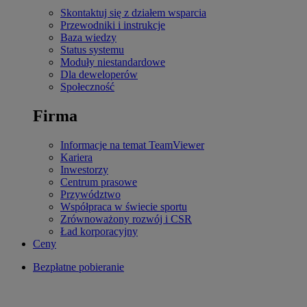
Skontaktuj się z działem wsparcia
Przewodniki i instrukcje
Baza wiedzy
Status systemu
Moduły niestandardowe
Dla deweloperów
Społeczność
Firma
Informacje na temat TeamViewer
Kariera
Inwestorzy
Centrum prasowe
Przywództwo
Współpraca w świecie sportu
Zrównoważony rozwój i CSR
Ład korporacyjny
Ceny
Bezpłatne pobieranie