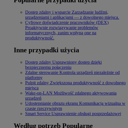
Dostęp zdalny i wsparcie
Zarządzanie ludźmi,
urządzeniami i aplikacjami — z dowolnego miejsca.
Cyfrowe doświadczenie pracowników (DEX)
Proaktywnie rozwiązywanie problemów
informatycznych, zanim wpłyną one na
produktywność.
Inne przypadki użycia
Dostęp zdalny
Usprawniony dostęp dzięki
bezpiecznemu połączeniu
Zdalne sterowanie
Kontrola urządzeń niezależnie od
platformy
Pulpit zdalny
Zwiększona produktywność z dowolnego
miejsca
Wake-on-LAN
Możliwość zdalnego aktywowania
urządzeń
Udostępnianie obrazu ekranu
Komunikacja wizualna w
czasie rzeczywistym
Smart Service
Usprawnienie obsługi posprzedażowej
Według potrzeb
Popularne