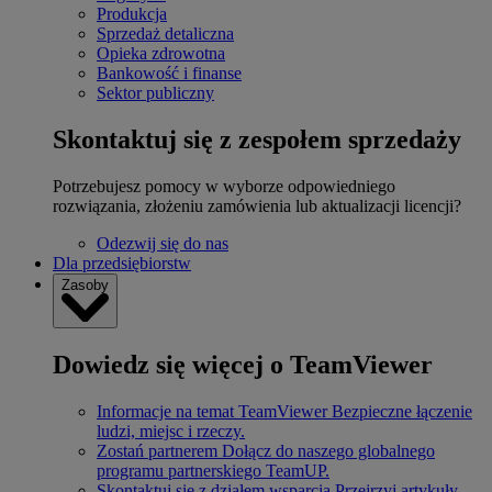
Produkcja
Sprzedaż detaliczna
Opieka zdrowotna
Bankowość i finanse
Sektor publiczny
Skontaktuj się z zespołem sprzedaży
Potrzebujesz pomocy w wyborze odpowiedniego
rozwiązania, złożeniu zamówienia lub aktualizacji licencji?
Odezwij się do nas
Dla przedsiębiorstw
Zasoby
Dowiedz się więcej o TeamViewer
Informacje na temat TeamViewer
Bezpieczne łączenie
ludzi, miejsc i rzeczy.
Zostań partnerem
Dołącz do naszego globalnego
programu partnerskiego TeamUP.
Skontaktuj się z działem wsparcia
Przejrzyj artykuły