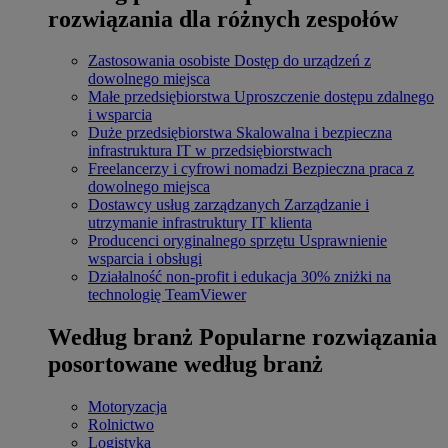
rozwiązania dla różnych zespołów
Zastosowania osobiste
Dostęp do urządzeń z
dowolnego miejsca
Małe przedsiębiorstwa
Uproszczenie dostępu zdalnego
i wsparcia
Duże przedsiębiorstwa
Skalowalna i bezpieczna
infrastruktura IT w przedsiębiorstwach
Freelancerzy i cyfrowi nomadzi
Bezpieczna praca z
dowolnego miejsca
Dostawcy usług zarządzanych
Zarządzanie i
utrzymanie infrastruktury IT klienta
Producenci oryginalnego sprzętu
Usprawnienie
wsparcia i obsługi
Działalność non-profit i edukacja
30% zniżki na
technologię TeamViewer
Według branż
Popularne rozwiązania
posortowane według branż
Motoryzacja
Rolnictwo
Logistyka